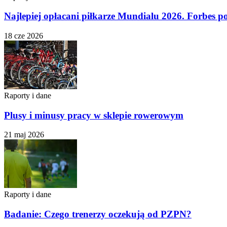
Najlepiej opłacani piłkarze Mundialu 2026. Forbes po
18 cze 2026
Raporty i dane
Plusy i minusy pracy w sklepie rowerowym
21 maj 2026
Raporty i dane
Badanie: Czego trenerzy oczekują od PZPN?