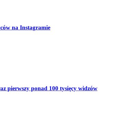
wców na Instagramie
az pierwszy ponad 100 tysięcy widzów