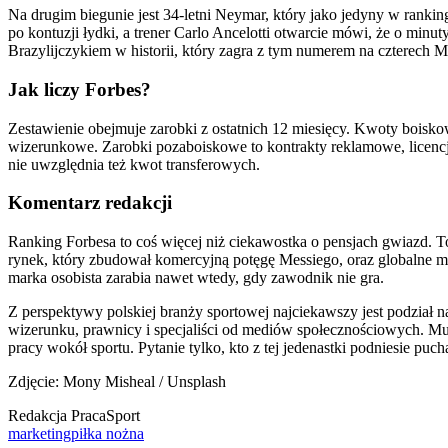
Na drugim biegunie jest 34-letni Neymar, który jako jedyny w ranki
po kontuzji łydki, a trener Carlo Ancelotti otwarcie mówi, że o min
Brazylijczykiem w historii, który zagra z tym numerem na czterech M
Jak liczy Forbes?
Zestawienie obejmuje zarobki z ostatnich 12 miesięcy. Kwoty bois
wizerunkowe. Zarobki pozaboiskowe to kontrakty reklamowe, licencj
nie uwzględnia też kwot transferowych.
Komentarz redakcji
Ranking Forbesa to coś więcej niż ciekawostka o pensjach gwiazd. T
rynek, który zbudował komercyjną potęgę Messiego, oraz globalne m
marka osobista zarabia nawet wtedy, gdy zawodnik nie gra.
Z perspektywy polskiej branży sportowej najciekawszy jest podział 
wizerunku, prawnicy i specjaliści od mediów społecznościowych. Mu
pracy wokół sportu. Pytanie tylko, kto z tej jedenastki podniesie pucha
Zdjęcie: Mony Misheal / Unsplash
Redakcja PracaSport
marketing
piłka nożna