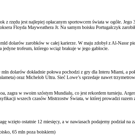
y rok z rzędu jest najlepiej opłacanym sportowcem świata w ogóle. Jeg
oksera Floyda Mayweathera Jr. Na samym boisku Portugalczyk zarobił 
mld dolarów zarobków w całej karierze. W maju zdobył z Al-Nassr pi
jedyne trofeum, którego wciąż brakuje w jego gablocie.
 mln dolarów dokładnie połowa pochodzi z gry dla Interu Miami, a po
ameta) oraz Michelob Ultra. Sieć Lowe’s sprzedaje nawet trzymetro
a, zagra w swoim szóstym Mundialu, co jest rekordem turnieju. Arge
asyfikacji wszech czasów Mistrzostw Świata, w której prowadzi razem z
agę wzięto ostatnie 12 miesięcy, a w nawiasach podajemy podział na 
boisko, 65 mln poza boiskiem)