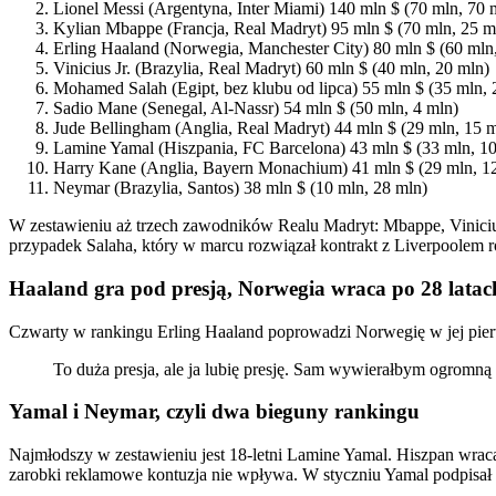
Lionel Messi (Argentyna, Inter Miami) 140 mln $ (70 mln, 70 
Kylian Mbappe (Francja, Real Madryt) 95 mln $ (70 mln, 25 m
Erling Haaland (Norwegia, Manchester City) 80 mln $ (60 mln
Vinicius Jr. (Brazylia, Real Madryt) 60 mln $ (40 mln, 20 mln)
Mohamed Salah (Egipt, bez klubu od lipca) 55 mln $ (35 mln, 
Sadio Mane (Senegal, Al-Nassr) 54 mln $ (50 mln, 4 mln)
Jude Bellingham (Anglia, Real Madryt) 44 mln $ (29 mln, 15 m
Lamine Yamal (Hiszpania, FC Barcelona) 43 mln $ (33 mln, 1
Harry Kane (Anglia, Bayern Monachium) 41 mln $ (29 mln, 1
Neymar (Brazylia, Santos) 38 mln $ (10 mln, 28 mln)
W zestawieniu aż trzech zawodników Realu Madryt: Mbappe, Vinicius
przypadek Salaha, który w marcu rozwiązał kontrakt z Liverpoolem 
Haaland gra pod presją, Norwegia wraca po 28 latac
Czwarty w rankingu Erling Haaland poprowadzi Norwegię w jej pierw
To duża presja, ale ja lubię presję. Sam wywierałbym ogrom
Yamal i Neymar, czyli dwa bieguny rankingu
Najmłodszy w zestawieniu jest 18-letni Lamine Yamal. Hiszpan wraca
zarobki reklamowe kontuzja nie wpływa. W styczniu Yamal podpisa