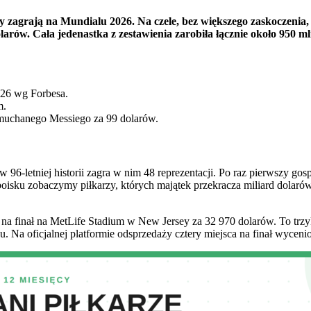
zy zagrają na Mundialu 2026. Na czele, bez większego zaskoczeni
olarów. Cała jedenastka z zestawienia zarobiła łącznie około 950 m
026 wg Forbesa.
m.
dmuchanego Messiego za 99 dolarów.
w 96-letniej historii zagra w nim 48 reprezentacji. Po raz pierwszy go
oisku zobaczymy piłkarzy, których majątek przekracza miliard dolarów
na finał na MetLife Stadium w New Jersey za 32 970 dolarów. To trzyk
u. Na oficjalnej platformie odsprzedaży cztery miejsca na finał wyceni