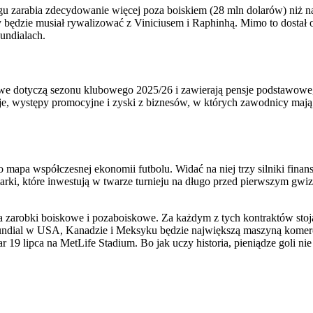
ngu zarabia zdecydowanie więcej poza boiskiem (28 mln dolarów) niż n
uty będzie musiał rywalizować z Viniciusem i Raphinhą. Mimo to dosta
undialach.
kowe dotyczą sezonu klubowego 2025/26 i zawierają pensje podstawo
e, występy promocyjne i zyski z biznesów, w których zawodnicy mają z
o mapa współczesnej ekonomii futbolu. Widać na niej trzy silniki fina
arki, które inwestują w twarze turnieju na długo przed pierwszym gw
na zarobki boiskowe i pozaboiskowe. Za każdym z tych kontraktów sto
ndial w USA, Kanadzie i Meksyku będzie największą maszyną komercyj
r 19 lipca na MetLife Stadium. Bo jak uczy historia, pieniądze goli nie 