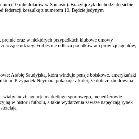
a nim (10 mln dolarów w Santosie). Brazylijczyk dochodzi do siebie
ł od federacji koszulkę z numerem 10. Będzie jedynym
we, premie oraz w niektórych przypadkach klubowe umowy
naczące udziały. Forbes nie odlicza podatków ani prowizji agentów,
nsowe: Arabię Saudyjską, która winduje pensje boiskowe, amerykański
izdkiem. Przypadek Neymara pokazuje z kolei, że dobrze zbudowana
ją sztaby ludzi: agencje marketingu sportowego, menedżerowie
ną w historii futbolu, a takie wydarzenia zawsze napędzają rynek
strzelają.