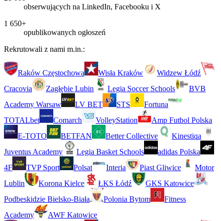
obserwujących na LinkedIn, Facebooku i X
1 650+
opublikowanych ogłoszeń
Rekrutowali z nami m.in.:
Raków Częstochowa
Wisła Kraków
Widzew Łódź
Cracovia
Zagłębie Lubin
Legia Soccer Schools
BVB
Academy Warsaw
LV BET
STS
Fortuna
TOTALbet
Comarch
VolleyStation
Amp Futbol Polska
E-TOTO
BETFAN
Better Collective
Kinestiqa
Juventus Academy
Legia Basket Schools
adidas Polska
4F
TVP Sport
Polsat
Interia
Piast Gliwice
Motor
Lublin
Korona Kielce
ŁKS Łódź
GKS Katowice
Podbeskidzie Bielsko-Biała
Polonia Bytom
Fitness
Academy
AWF Katowice