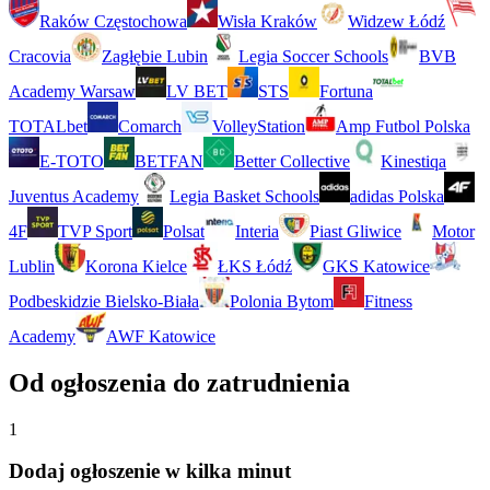
Raków Częstochowa
Wisła Kraków
Widzew Łódź
Cracovia
Zagłębie Lubin
Legia Soccer Schools
BVB
Academy Warsaw
LV BET
STS
Fortuna
TOTALbet
Comarch
VolleyStation
Amp Futbol Polska
E-TOTO
BETFAN
Better Collective
Kinestiqa
Juventus Academy
Legia Basket Schools
adidas Polska
4F
TVP Sport
Polsat
Interia
Piast Gliwice
Motor
Lublin
Korona Kielce
ŁKS Łódź
GKS Katowice
Podbeskidzie Bielsko-Biała
Polonia Bytom
Fitness
Academy
AWF Katowice
Od ogłoszenia do zatrudnienia
1
Dodaj ogłoszenie w kilka minut