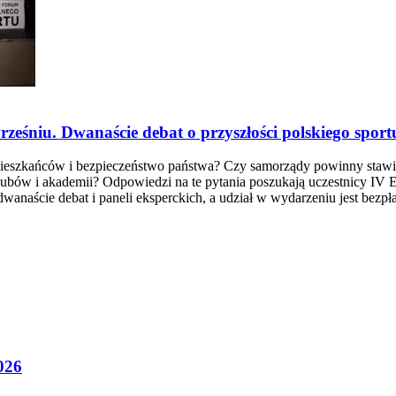
eśniu. Dwanaście debat o przyszłości polskiego sport
eszkańców i bezpieczeństwo państwa? Czy samorządy powinny stawiać 
lubów i akademii? Odpowiedzi na te pytania poszukają uczestnicy IV 
anaście debat i paneli eksperckich, a udział w wydarzeniu jest bezpła
026