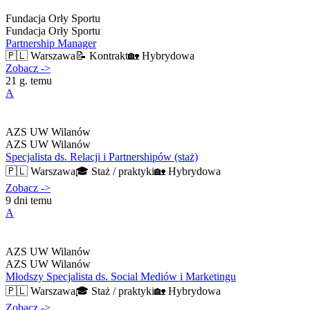
Fundacja Orły Sportu
Fundacja Orły Sportu
Partnership Manager
🇵🇱
Warszawa
📝
Kontrakt
🏡
Hybrydowa
Zobacz
->
21 g. temu
A
AZS UW Wilanów
AZS UW Wilanów
Specjalista ds. Relacji i Partnershipów (staż)
🇵🇱
Warszawa
🎓
Staż / praktyki
🏡
Hybrydowa
Zobacz
->
9 dni temu
A
AZS UW Wilanów
AZS UW Wilanów
Młodszy Specjalista ds. Social Mediów i Marketingu
🇵🇱
Warszawa
🎓
Staż / praktyki
🏡
Hybrydowa
Zobacz
->