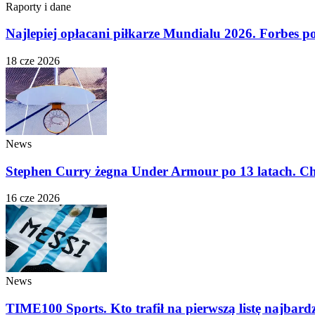
Raporty i dane
Najlepiej opłacani piłkarze Mundialu 2026. Forbes po
18 cze 2026
News
Stephen Curry żegna Under Armour po 13 latach. Ch
16 cze 2026
News
TIME100 Sports. Kto trafił na pierwszą listę najbar