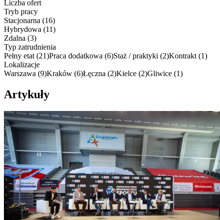
Liczba ofert
Tryb pracy
Stacjonarna
(
16
)
Hybrydowa
(
11
)
Zdalna
(
3
)
Typ zatrudnienia
Pełny etat
(
21
)
Praca dodatkowa
(
6
)
Staż / praktyki
(
2
)
Kontrakt
(
1
)
Lokalizacje
Warszawa
(
9
)
Kraków
(
6
)
Łęczna
(
2
)
Kielce
(
2
)
Gliwice
(
1
)
Artykuły