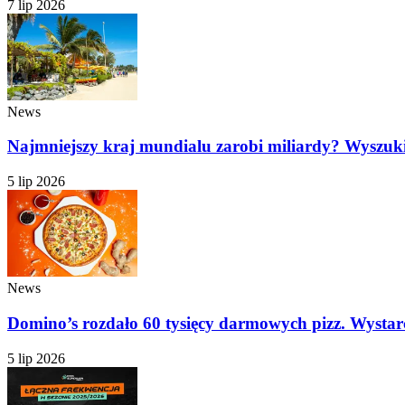
7 lip 2026
News
Najmniejszy kraj mundialu zarobi miliardy? Wyszuk
5 lip 2026
News
Domino’s rozdało 60 tysięcy darmowych pizz. Wysta
5 lip 2026