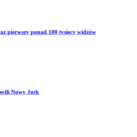
az pierwszy ponad 100 tysięcy widzów
ęcili Nowy Jork