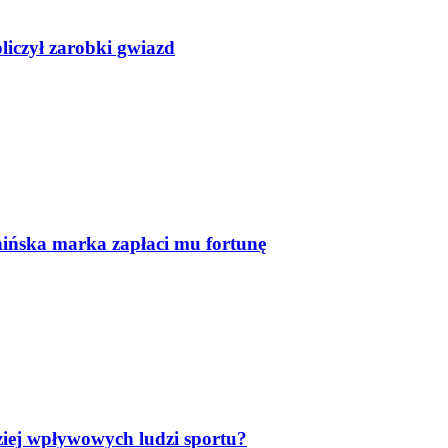
liczył zarobki gwiazd
ińska marka zapłaci mu fortunę
dziej wpływowych ludzi sportu?