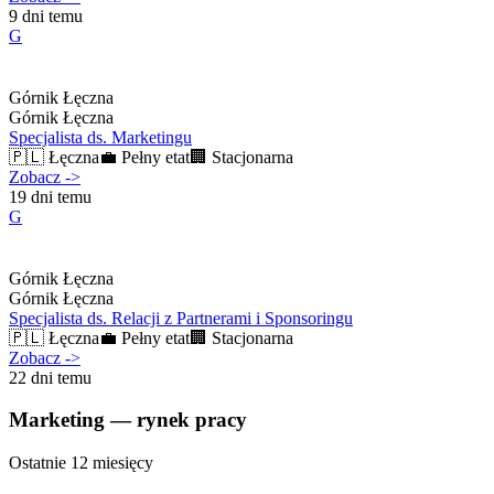
9 dni temu
G
Górnik Łęczna
Górnik Łęczna
Specjalista ds. Marketingu
🇵🇱
Łęczna
💼
Pełny etat
🏢
Stacjonarna
Zobacz
->
19 dni temu
G
Górnik Łęczna
Górnik Łęczna
Specjalista ds. Relacji z Partnerami i Sponsoringu
🇵🇱
Łęczna
💼
Pełny etat
🏢
Stacjonarna
Zobacz
->
22 dni temu
Marketing — rynek pracy
Ostatnie 12 miesięcy