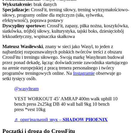
Wykształcenie:
brak danych
Specjalizacje:
CrossFit, trening siłowy, trening wytrzymałościowo-
siłowy, programy online dla mężczyzn (siła, sylwetka,
efektywność), poprawa postawy
Dyscypliny sportowe:
CrossFit, zapasy, piłka nożna, koszykówka,
siatkówka, trójbój siłowy, kulturystyka, tajski boks, dziesięciobój
lekkoatletyczny, wspinaczka skałkowa
Mateusz Wasilewski
, znany w sieci jako Wasyl, to jeden z
najbardziej rozpoznawalnych polskich twórców treści z obszaru
CrossFitu i treningu siłowego. Swoją markę Wasylteam budował
przez ponad dekadę, łącząc doświadczenie zawodnika startującego
na arenie europejskiej z pracą trenera personalnego i twórcy
programów treningowych online. Na
Instagramie
obserwuje go
setki tysięcy osób.
@wasylteam
VEST WORKOUT 45’ AMRAP 400m walk uphill 10
bench press 2x25kg DB 40 wall ball 9kg 10 bench
press *vest 10kg
♬ оригінальний звук – 𝐒𝐇𝐀𝐃𝐎𝐖 𝐏𝐇𝐎𝐄𝐍𝐈𝐗
Początki i droga do CrossFitu