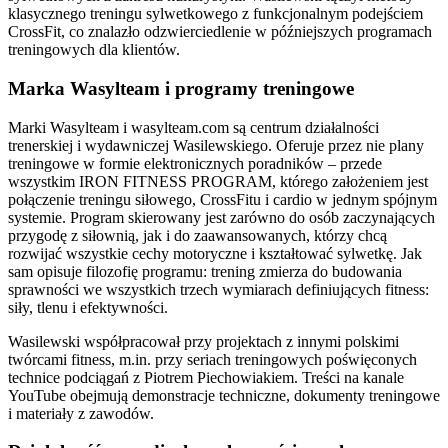
klasycznego treningu sylwetkowego z funkcjonalnym podejściem
CrossFit, co znalazło odzwierciedlenie w późniejszych programach
treningowych dla klientów.
Marka Wasylteam i programy treningowe
Marki Wasylteam i wasylteam.com są centrum działalności
trenerskiej i wydawniczej Wasilewskiego. Oferuje przez nie plany
treningowe w formie elektronicznych poradników – przede
wszystkim IRON FITNESS PROGRAM, którego założeniem jest
połączenie treningu siłowego, CrossFitu i cardio w jednym spójnym
systemie. Program skierowany jest zarówno do osób zaczynających
przygodę z siłownią, jak i do zaawansowanych, którzy chcą
rozwijać wszystkie cechy motoryczne i kształtować sylwetkę. Jak
sam opisuje filozofię programu: trening zmierza do budowania
sprawności we wszystkich trzech wymiarach definiujących fitness:
siły, tlenu i efektywności.
Wasilewski współpracował przy projektach z innymi polskimi
twórcami fitness, m.in. przy seriach treningowych poświęconych
technice podciągań z Piotrem Piechowiakiem. Treści na kanale
YouTube obejmują demonstracje techniczne, dokumenty treningowe
i materiały z zawodów.