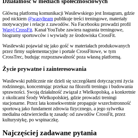
Działalność w mediach społecznościowych
Główną platformą komunikacji Wasilewskiego jest Instagram, gdzie
pod nickiem
@wasylteam
publikuje treści treningowe, materiały
motywacyjne i relacje z zawodów. Na Facebooku prowadzi profil
Wasyl CrossFit
. Kanał YouTube zawiera nagrania treningowe,
biogramy sportowców i wywiady ze środowiska CrossFit.
Wasilewski pojawiał się jako gość w materiałach produkowanych
przez firmy suplementacyjne i portale CrossFitowe, w tym
CrossTrec, budując rozpoznawalność poza własną platformą.
Życie prywatne i zainteresowania
Wasilewski publicznie nie dzieli się szczegółami dotyczącymi życia
rodzinnego, koncentrując przekaz na filozofii treningu i budowania
sprawności. Swoją działalność związał z Wielkopolską, a konkretnie
z okolicami Środy Wielkopolskiej, gdzie prowadzi treningi
stacjonarne. Przez lata konsekwentnie propaguje wszechstronność
sportową jako fundament zdrowia fizycznego, a jego sylwetka
medialna odzwierciedla tę zasadę: od zawodów CrossFit, przez
kulturystykę, po wspinaczkę.
Najczęściej zadawane pytania