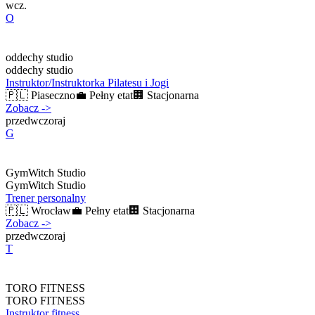
wcz.
O
oddechy studio
oddechy studio
Instruktor/Instruktorka Pilatesu i Jogi
🇵🇱
Piaseczno
💼
Pełny etat
🏢
Stacjonarna
Zobacz
->
przedwczoraj
G
GymWitch Studio
GymWitch Studio
Trener personalny
🇵🇱
Wrocław
💼
Pełny etat
🏢
Stacjonarna
Zobacz
->
przedwczoraj
T
TORO FITNESS
TORO FITNESS
Instruktor fitness