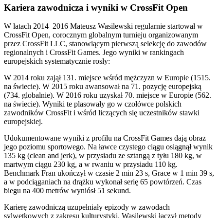
Kariera zawodnicza i wyniki w CrossFit Open
W latach 2014–2016 Mateusz Wasilewski regularnie startował w
CrossFit Open, corocznym globalnym turnieju organizowanym
przez CrossFit LLC, stanowiącym pierwszą selekcję do zawodów
regionalnych i CrossFit Games. Jego wyniki w rankingach
europejskich systematycznie rosły:
W 2014 roku zajął 131. miejsce wśród mężczyzn w Europie (1515.
na świecie). W 2015 roku awansował na 71. pozycję europejską
(734. globalnie). W 2016 roku uzyskał 70. miejsce w Europie (562.
na świecie). Wyniki te plasowały go w czołówce polskich
zawodników CrossFit i wśród liczących się uczestników stawki
europejskiej.
Udokumentowane wyniki z profilu na CrossFit Games dają obraz
jego poziomu sportowego. Na ławce czystego ciągu osiągnął wynik
135 kg (clean and jerk), w przysiadu ze sztangą z tyłu 180 kg, w
martwym ciągu 230 kg, a w rwaniu w przysiadu 110 kg.
Benchmark Fran ukończył w czasie 2 min 23 s, Grace w 1 min 39 s,
a w podciąganiach na drążku wykonał serię 65 powtórzeń. Czas
biegu na 400 metrów wyniósł 51 sekund.
Karierę zawodniczą uzupełniały epizody w zawodach
sylwetkowych z zakresu kulturystyki. Wasilewski łączył metody