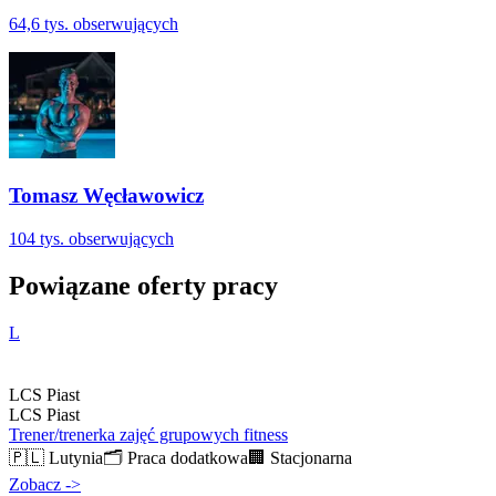
64,6 tys.
obserwujących
Tomasz Węcławowicz
104 tys.
obserwujących
Powiązane oferty pracy
L
LCS Piast
LCS Piast
Trener/trenerka zajęć grupowych fitness
🇵🇱
Lutynia
🗂️
Praca dodatkowa
🏢
Stacjonarna
Zobacz
->