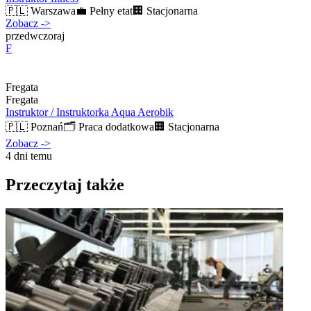
🇵🇱
Warszawa
💼
Pełny etat
🏢
Stacjonarna
Zobacz
->
przedwczoraj
F
Fregata
Fregata
Instruktor / Instruktorka Aqua Aerobik
🇵🇱
Poznań
🗂️
Praca dodatkowa
🏢
Stacjonarna
Zobacz
->
4 dni temu
Przeczytaj także