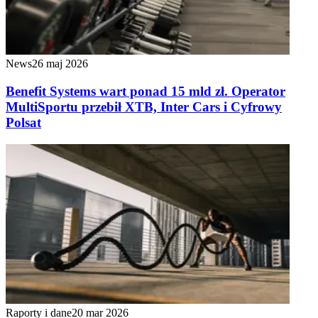
News
26 maj 2026
Benefit Systems wart ponad 15 mld zł. Operator
MultiSportu przebił XTB, Inter Cars i Cyfrowy
Polsat
Raporty i dane
20 mar 2026