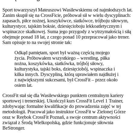
Sport towarzyszył Mateuszowi Wasilewskiemu od najmłodszych lat.
Zanim skupił się na CrossFicie, próbował sił w wielu dyscyplinach:
zapasach, piłce nożnej, koszykówce, siatkówce, trójboju siłowym,
kulturystyce, tajskim boksie, dziesięcioboju lekkoatletycznym i
wspinaczce skałkowej. Suma jego przygody z wytrzymałością i siłą
obejmuje ponad 18 lat, z czego ponad 10 przepracował jako trener.
Sam opisuje to na swojej stronie tak:
Odkąd pamiętam, sport był ważną częścią mojego
życia. Próbowałem wszystkiego – wrestling, piłka
nożna, koszykówka, siatkówka, trójbój siłowy,
kulturystyka, tajski boks, dziesięciobój, wspinaczka i
kilka innych. Dyscypliną, którą uprawiałem najdłużej i
z największymi sukcesami, był CrossFit – przez około
osiem lat.
CrossFit stał się dla Wasilewskiego punktem centralnym kariery
sportowej i trenerskiej. Ukończył kurs CrossFit Level 1 Trainer,
zdobywając formalne kwalifikacje do prowadzenia zajęć w tej
metodologii. Pracował jako instruktor CrossFit w Zielonej Górze
oraz w Reebok CrossFit Poznań, a swoje centrum aktywności
związał z Środą Wielkopolską, gdzie funkcjonuje siłownia
BeStronger.