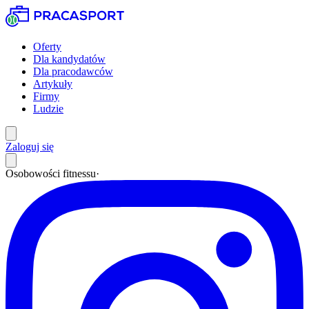
Oferty
Dla kandydatów
Dla pracodawców
Artykuły
Firmy
Ludzie
Zaloguj się
Osobowości fitnessu
·