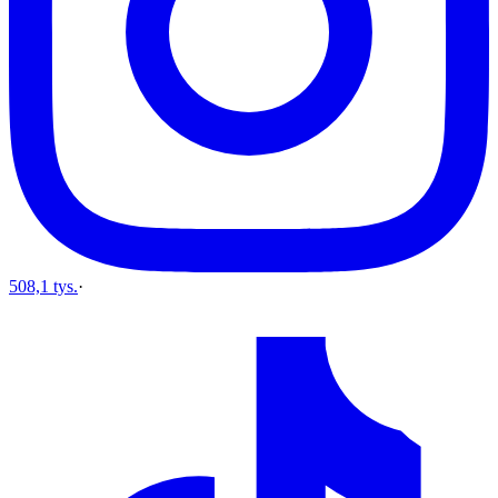
508,1 tys.
·