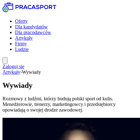
Oferty
Dla kandydatów
Dla pracodawców
Artykuły
Firmy
Ludzie
Zaloguj się
Artykuły
›
Wywiady
Wywiady
Rozmowy z ludźmi, którzy budują polski sport od kulis.
Menedżerowie, trenerzy, marketingowcy i przedsiębiorcy
opowiadają o swojej drodze zawodowej.