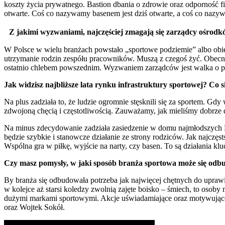
koszty życia prywatnego. Bastion dbania o zdrowie oraz odporność 
otwarte. Coś co nazywamy basenem jest dziś otwarte, a coś co naz
Z jakimi wyzwaniami, najczęściej zmagają się zarządcy ośrod
W Polsce w wielu branżach powstało „sportowe podziemie” albo obiek
utrzymanie rodzin zespółu pracowników. Muszą z czegoś żyć. Obecnie
ostatnio chlebem powszednim. Wyzwaniem zarządców jest walka o p
Jak widzisz najbliższe lata rynku infrastruktury sportowej? Co 
Na plus zadziała to, że ludzie ogromnie stęsknili się za sportem. G
zdwojoną chęcią i częstotliwością. Zauważamy, jak mieliśmy dobrze do
Na minus zdecydowanie zadziała zasiedzenie w domu najmłodszych P
będzie szybkie i stanowcze działanie ze strony rodziców. Jak najczę
Wspólna gra w piłkę, wyjście na narty, czy basen. To są działania 
Czy masz pomysły, w jaki sposób branża sportowa może się od
By branża się odbudowała potrzeba jak najwięcej chętnych do uprawi
w kolejce aż starsi koledzy zwolnią zajęte boisko – śmiech, to oso
dużymi markami sportowymi. Akcje uświadamiające oraz motywujące d
oraz Wojtek Sokół.