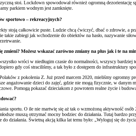
fizyczną stoi. Lockdown spowodował również ogromną dezorientację spo
ywamy parkiem wodnym jest zamknięte.
ków sportowo – rekreacyjnych?
ty stoją całkowicie puste. Ludzie chcą ćwiczyć, dbać o zdrowie, a pr
 takie zabiegi jak wchodzenie do obiektów na hasło, nazywanie siłown
rzetrwanie.
się zmieni? Możesz wskazać zarówno zmiany na plus jak i te na mi
dy wszystko wróci w niedługim czasie do normalności, wszyscy bardziej
piero gdy coś straciliśmy, a tak było z dostępem do infrastruktury spo
olaków z pokolenia Z. Już przed marcem 2020, mieliśmy ogromny prob
stsze angażowanie dzieci do zajęć, gdzie nie mogą fizycznie, w danym 
kluczowe. Pomogą pokazać dzieciakom z powrotem realne życie i budowa
budować?
ania sportu. O ile nie martwię się aż tak o wzmożoną aktywność osób
by młodsze muszą otrzymać mocny bodziec do działania. Tutaj bardzo p
o działania. Świetną akcją kilka lat temu było: „Wyloguj się do życ