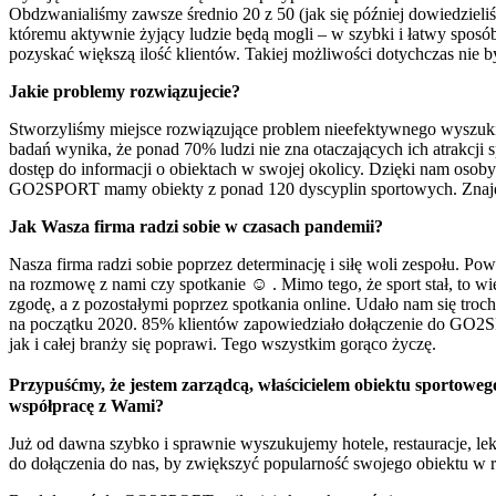
Obdzwanialiśmy zawsze średnio 20 z 50 (jak się później dowiedzieli
któremu aktywnie żyjący ludzie będą mogli – w szybki i łatwy sposób
pozyskać większą ilość klientów. Takiej możliwości dotychczas nie b
Jakie problemy rozwiązujecie?
Stworzyliśmy miejsce rozwiązujące problem nieefektywnego wyszukiw
badań wynika, że ponad 70% ludzi nie zna otaczających ich atrakcji 
dostęp do informacji o obiektach w swojej okolicy. Dzięki nam osoby
GO2SPORT mamy obiekty z ponad 120 dyscyplin sportowych. Znajdziec
Jak Wasza firma radzi sobie w czasach pandemii?
Nasza firma radzi sobie poprzez determinację i siłę woli zespołu. P
na rozmowę z nami czy spotkanie ☺ . Mimo tego, że sport stał, to wie
zgodę, a z pozostałymi poprzez spotkania online. Udało nam się tro
na początku 2020. 85% klientów zapowiedziało dołączenie do GO2SPOR
jak i całej branży się poprawi. Tego wszystkim gorąco życzę.
Przypuśćmy, że jestem zarządcą, właścicielem obiektu sportowe
współpracę z Wami?
Już od dawna szybko i sprawnie wyszukujemy hotele, restauracje, le
do dołączenia do nas, by zwiększyć popularność swojego obiektu w r