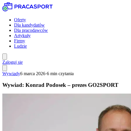
Oferty
Dla kandydatów
Dla pracodawców
Artykuły
Firmy
Ludzie
Zaloguj się
Wywiady
6 marca 2026
·
6
min czytania
Wywiad: Konrad Podosek – prezes GO2SPORT