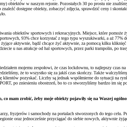
śmy) obiektów w naszym rejonie. Pozostałych 30 po prostu nie znaliśm
 znaleźć dostępne obiekty, zobaczyć zdjęcia, sprawdzić ceny i skonta
yło.
ania obiektów sportowych i rekreacyjnych. Miejsce, które pomoże ży
sportowych, 93% chce korzystać z tego typu wyszukiwarki, a aż 77% de
 żyjące aktywnie, bądź chcące żyć aktywnie, za pomocą kilku kliknięć
ie u nas atrakcje od hal sportowych, przez parki trampolin, po tras
owiedziałem mojemu zespołowi, że czas lockdownu, to najlepszy czas na
dzieliśmy, że to wszystko się za jakiś czas skończy. Także walczyliśmy
chę klientów pozyskać. Liczby są jednak współmierne do sytuacji na r
T, po zniesieniu obostrzeń, bo to co stworzyliśmy bardzo im się podo
go, co mam zrobić, żeby moje obiekty pojawiły się na Waszej ogó
karzy, fryzjerów i samochody na portalach stworzonych do tego celu.
egionie oraz jednocześnie przyciągać do siebie nowych, aktywnie żyją