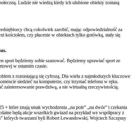
łeczną. Ludzie nie wiedzą kiedy ich ulubione obiekty zostaną
zedsiębiorcy chcą cokolwiek zarobić, mając odpowiedzialność za
i kościołem, czy płacenie w obiektach tylko gotówką, stały się
nus.
 ten sport będziemy sobie szanować. Będziemy uprawiać sport ze
rtowej w ostatnim czasie.
lem z rozrastającą się cyfrozą. Dla wielu z najmłodszych kluczowe
momencie siedzieć na komputerze, czy trzymać telefonu w ręku.
ć zainteresowanie prawdziwą, a nie wirtualną rzeczywistością.
 25 + które znają smak wychodzenia „na pole” „na dwór” i czekania
rzydatne będą akcje wszelkich gwiazd na przykład we współpracy z
ia” których twarzami byli Robert Lewandowski, Wojciech Szczęsny