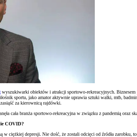
t
wyszukiwarki obiektów i atrakcji sportowo-rekreacyjnych. Biznesem p
ik sportu, jako amator aktywnie uprawia sztuki walki, mtb, badminto
zasiąść za kierownicą rajdówki.
anęła cała branża sportowo-rekreacyjna w związku z pandemią oraz 
dobie COVID?
w ciężkiej depresji. Nie dość, że zostali odcięci od źródła zarobku, t