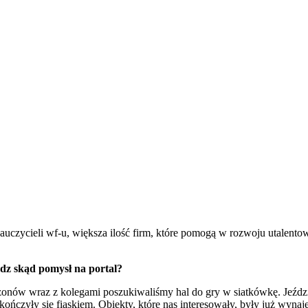
nauczycieli wf-u, większa ilość firm, które pomogą w rozwoju utale
dz skąd pomysł na portal?
ezonów wraz z kolegami poszukiwaliśmy hal do gry w siatkówkę. Jeźd
czyły się fiaskiem. Obiekty, które nas interesowały, były już wynaję