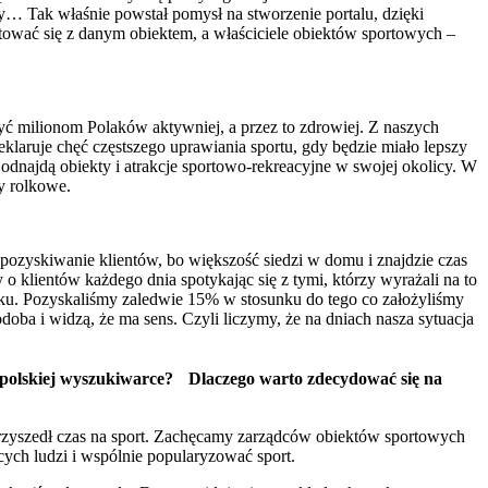
y… Tak właśnie powstał pomysł na stworzenie portalu, dzięki
ktować się z danym obiektem, a właściciele obiektów sportowych –
ć milionom Polaków aktywniej, a przez to zdrowiej. Z naszych
klaruje chęć częstszego uprawiania sportu, gdy będzie miało lepszy
 odnajdą obiekty i atrakcje sportowo-rekreacyjne w swojej okolicy. W
y rolkowe.
 pozyskiwanie klientów, bo większość siedzi w domu i znajdzie czas
 o klientów każdego dnia spotykając się z tymi, którzy wyrażali na to
ynku. Pozyskaliśmy zaledwie 15% w stosunku do tego co założyliśmy
ba i widzą, że ma sens. Czyli liczymy, że na dniach nasza sytuacja
lnopolskiej wyszukiwarce? Dlaczego warto zdecydować się na
 Przyszedł czas na sport. Zachęcamy zarządców obiektów sportowych
cych ludzi i wspólnie popularyzować sport.