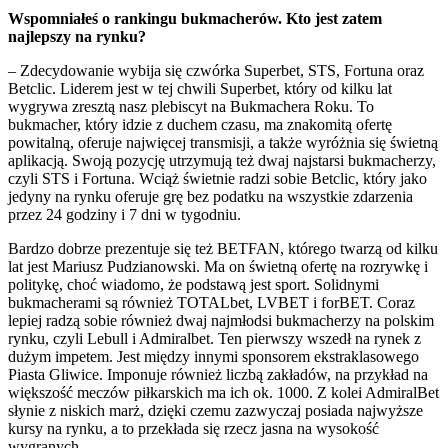
Wspomniałeś o rankingu bukmacherów. Kto jest zatem
najlepszy na rynku?
– Zdecydowanie wybija się czwórka Superbet, STS, Fortuna oraz
Betclic. Liderem jest w tej chwili Superbet, który od kilku lat
wygrywa zresztą nasz plebiscyt na Bukmachera Roku. To
bukmacher, który idzie z duchem czasu, ma znakomitą ofertę
powitalną, oferuje najwięcej transmisji, a także wyróżnia się świetną
aplikacją. Swoją pozycję utrzymują też dwaj najstarsi bukmacherzy,
czyli STS i Fortuna. Wciąż świetnie radzi sobie Betclic, który jako
jedyny na rynku oferuje grę bez podatku na wszystkie zdarzenia
przez 24 godziny i 7 dni w tygodniu.
Bardzo dobrze prezentuje się też BETFAN, którego twarzą od kilku
lat jest Mariusz Pudzianowski. Ma on świetną ofertę na rozrywkę i
politykę, choć wiadomo, że podstawą jest sport. Solidnymi
bukmacherami są również TOTALbet, LVBET i forBET. Coraz
lepiej radzą sobie również dwaj najmłodsi bukmacherzy na polskim
rynku, czyli Lebull i Admiralbet. Ten pierwszy wszedł na rynek z
dużym impetem. Jest między innymi sponsorem ekstraklasowego
Piasta Gliwice. Imponuje również liczbą zakładów, na przykład na
większość meczów piłkarskich ma ich ok. 1000. Z kolei AdmiralBet
słynie z niskich marż, dzięki czemu zazwyczaj posiada najwyższe
kursy na rynku, a to przekłada się rzecz jasna na wysokość
wygranych.