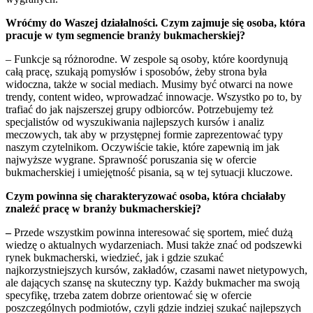
Wróćmy do Waszej działalności. Czym zajmuje się osoba, która
pracuje w tym segmencie branży bukmacherskiej?
– Funkcje są różnorodne. W zespole są osoby, które koordynują
całą pracę, szukają pomysłów i sposobów, żeby strona była
widoczna, także w social mediach. Musimy być otwarci na nowe
trendy, content wideo, wprowadzać innowacje. Wszystko po to, by
trafiać do jak najszerszej grupy odbiorców. Potrzebujemy też
specjalistów od wyszukiwania najlepszych kursów i analiz
meczowych, tak aby w przystępnej formie zaprezentować typy
naszym czytelnikom. Oczywiście takie, które zapewnią im jak
najwyższe wygrane. Sprawność poruszania się w ofercie
bukmacherskiej i umiejętność pisania, są w tej sytuacji kluczowe.
Czym powinna się charakteryzować osoba, która chciałaby
znaleźć pracę w branży bukmacherskiej?
–
Przede wszystkim powinna interesować się sportem, mieć dużą
wiedzę o aktualnych wydarzeniach. Musi także znać od podszewki
rynek bukmacherski, wiedzieć, jak i gdzie szukać
najkorzystniejszych kursów, zakładów, czasami nawet nietypowych,
ale dających szansę na skuteczny typ. Każdy bukmacher ma swoją
specyfikę, trzeba zatem dobrze orientować się w ofercie
poszczególnych podmiotów, czyli gdzie indziej szukać najlepszych