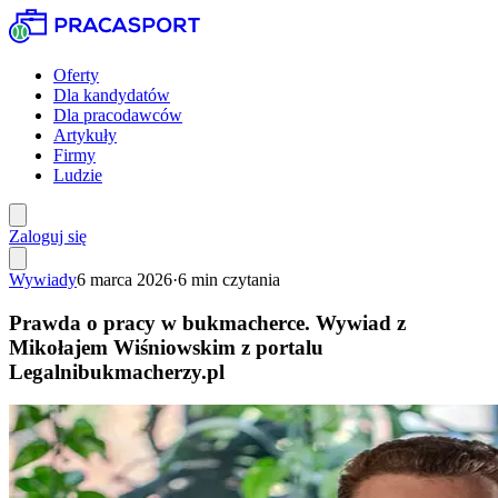
Oferty
Dla kandydatów
Dla pracodawców
Artykuły
Firmy
Ludzie
Zaloguj się
Wywiady
6 marca 2026
·
6
min czytania
Prawda o pracy w bukmacherce. Wywiad z
Mikołajem Wiśniowskim z portalu
Legalnibukmacherzy.pl