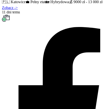
🇵🇱
Katowice
💼
Pełny etat
🏡
Hybrydowa
💰
9000 zł - 13 000 zł
Zobacz
->
11 dni temu