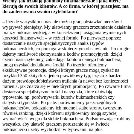
Wiemy, jak działają podmioty bukmacherskie i jaką ofertę
kierują do swoich klientów. A co firma, w której pracujesz, ma
do zaoferowania swoim czytelnikom?
– Przede wszystkim u nas nie można grać, obstawiać meczów i
wygrywać pieniędzy. My ułatwiamy graczom zrozumienie działania
branży bukmacherskiej, a w konsekwencji osiągania wymiernych
korzyści finansowych – w różnej formie. Po pierwsze: poprzez
dostarczanie naszych specjalistycznych analiz i typów
bukmacherskich, co pomaga w skutecznym obstawianiu. Po drugie:
dajemy możliwość skorzystania z kodów promocyjnych, dzięki
czemu nasi czytelnicy, zakładając konto u danego bukmachera,
mogą uzyskać dodatkowe środki. Po trzecie: oferujemy
ekskluzywne promocje, dzięki którym gracze mogą zyskać na
przykład 350 złotych za jeden prawidłowy typ, często z bardzo
dużym prawdopodobieństwem trafienia (a nawet bez konieczności
trafienia, jak zdarza się w niektórych promocjach). Po czwarte firma
dostarcza specjalistyczne treści i narzędzia, które ułatwiają
typowanie, np. porównywarki kursów bukmacherskich czy
statystyki typerskie. Po piąte: porównujemy poszczególnych
bukmacherów, pokazujemy ich mocne i słabe strony, tworzymy
również ranking, dzięki któremu użytkownicy mogą szybciej
wybrać właściwego dla siebie bukmachera. Podsumowując: robimy
wszystko, aby ułatwić graczom poruszanie się w świecie
bukmacherki i żeby wychodzili w typowaniu na plus.