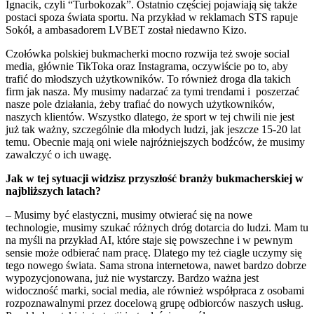
Ignacik, czyli “Turbokozak”. Ostatnio częściej pojawiają się także
postaci spoza świata sportu. Na przykład w reklamach STS rapuje
Sokół, a ambasadorem LVBET został niedawno Kizo.
Czołówka polskiej bukmacherki mocno rozwija też swoje social
media, głównie TikToka oraz Instagrama, oczywiście po to, aby
trafić do młodszych użytkowników. To również droga dla takich
firm jak nasza. My musimy nadarzać za tymi trendami i poszerzać
nasze pole działania, żeby trafiać do nowych użytkowników,
naszych klientów. Wszystko dlatego, że sport w tej chwili nie jest
już tak ważny, szczególnie dla młodych ludzi, jak jeszcze 15-20 lat
temu. Obecnie mają oni wiele najróżniejszych bodźców, że musimy
zawalczyć o ich uwagę.
Jak w tej sytuacji widzisz przyszłość branży bukmacherskiej w
najbliższych latach?
– Musimy być elastyczni, musimy otwierać się na nowe
technologie, musimy szukać różnych dróg dotarcia do ludzi. Mam tu
na myśli na przykład AI, które staje się powszechne i w pewnym
sensie może odbierać nam pracę. Dlatego my też ciagle uczymy się
tego nowego świata. Sama strona internetowa, nawet bardzo dobrze
wypozycjonowana, już nie wystarczy. Bardzo ważna jest
widoczność marki, social media, ale również współpraca z osobami
rozpoznawalnymi przez docelową grupę odbiorców naszych usług.