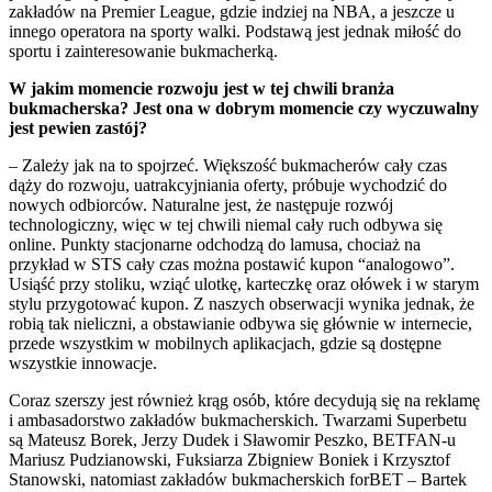
zakładów na Premier League, gdzie indziej na NBA, a jeszcze u
innego operatora na sporty walki. Podstawą jest jednak miłość do
sportu i zainteresowanie bukmacherką.
W jakim momencie rozwoju jest w tej chwili branża
bukmacherska? Jest ona w dobrym momencie czy wyczuwalny
jest pewien zastój?
– Zależy jak na to spojrzeć. Większość bukmacherów cały czas
dąży do rozwoju, uatrakcyjniania oferty, próbuje wychodzić do
nowych odbiorców. Naturalne jest, że następuje rozwój
technologiczny, więc w tej chwili niemal cały ruch odbywa się
online. Punkty stacjonarne odchodzą do lamusa, chociaż na
przykład w STS cały czas można postawić kupon “analogowo”.
Usiąść przy stoliku, wziąć ulotkę, karteczkę oraz ołówek i w starym
stylu przygotować kupon. Z naszych obserwacji wynika jednak, że
robią tak nieliczni, a obstawianie odbywa się głównie w internecie,
przede wszystkim w mobilnych aplikacjach, gdzie są dostępne
wszystkie innowacje.
Coraz szerszy jest również krąg osób, które decydują się na reklamę
i ambasadorstwo zakładów bukmacherskich. Twarzami Superbetu
są Mateusz Borek, Jerzy Dudek i Sławomir Peszko, BETFAN-u
Mariusz Pudzianowski, Fuksiarza Zbigniew Boniek i Krzysztof
Stanowski, natomiast zakładów bukmacherskich forBET – Bartek