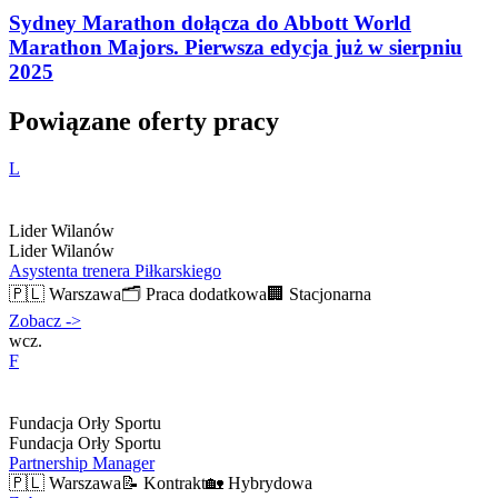
Sydney Marathon dołącza do Abbott World
Marathon Majors. Pierwsza edycja już w sierpniu
2025
Powiązane oferty pracy
L
Lider Wilanów
Lider Wilanów
Asystenta trenera Piłkarskiego
🇵🇱
Warszawa
🗂️
Praca dodatkowa
🏢
Stacjonarna
Zobacz
->
wcz.
F
Fundacja Orły Sportu
Fundacja Orły Sportu
Partnership Manager
🇵🇱
Warszawa
📝
Kontrakt
🏡
Hybrydowa