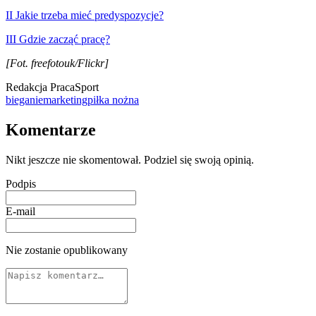
II Jakie trzeba mieć predyspozycje?
III Gdzie zacząć pracę?
[Fot. freefotouk/Flickr]
Redakcja PracaSport
bieganie
marketing
piłka nożna
Komentarze
Nikt jeszcze nie skomentował. Podziel się swoją opinią.
Podpis
E-mail
Nie zostanie opublikowany