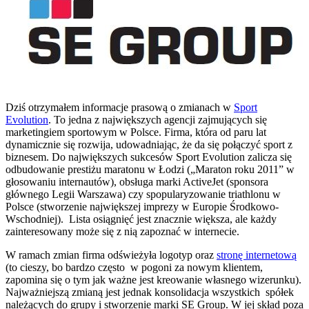
Dziś otrzymałem informacje prasową o zmianach w
Sport
Evolution
. To jedna z największych agencji zajmujących się
marketingiem sportowym w Polsce. Firma, która od paru lat
dynamicznie się rozwija, udowadniając, że da się połączyć sport z
biznesem. Do największych sukcesów Sport Evolution zalicza się
odbudowanie prestiżu maratonu w Łodzi („Maraton roku 2011” w
głosowaniu internautów), obsługa marki ActiveJet (sponsora
głównego Legii Warszawa) czy spopularyzowanie triathlonu w
Polsce (stworzenie największej imprezy w Europie Środkowo-
Wschodniej). Lista osiągnięć jest znacznie większa, ale każdy
zainteresowany może się z nią zapoznać w internecie.
W ramach zmian firma odświeżyła logotyp oraz
stronę internetową
(to cieszy, bo bardzo często w pogoni za nowym klientem,
zapomina się o tym jak ważne jest kreowanie własnego wizerunku).
Najważniejszą zmianą jest jednak konsolidacja wszystkich spółek
należących do grupy i stworzenie marki SE Group. W jej skład poza