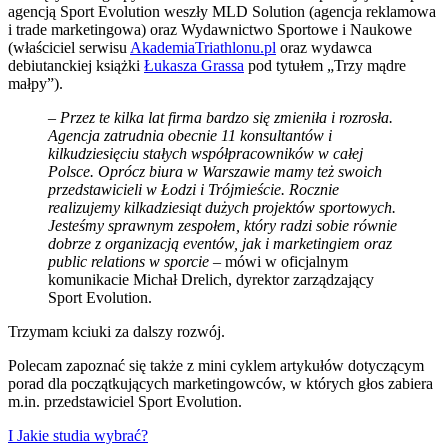
agencją Sport Evolution weszły MLD Solution (agencja reklamowa
i trade marketingowa) oraz Wydawnictwo Sportowe i Naukowe
(właściciel serwisu
AkademiaTriathlonu.pl
oraz wydawca
debiutanckiej książki
Łukasza Grassa
pod tytułem „Trzy mądre
małpy”).
–
Przez te kilka lat firma bardzo się zmieniła i rozrosła.
Agencja zatrudnia obecnie 11 konsultantów i
kilkudziesięciu stałych współpracowników w całej
Polsce. Oprócz biura w Warszawie mamy też swoich
przedstawicieli w Łodzi i Trójmieście. Rocznie
realizujemy kilkadziesiąt dużych projektów sportowych.
Jesteśmy sprawnym zespołem, który radzi sobie równie
dobrze z organizacją eventów, jak i marketingiem oraz
public relations w sporcie
– mówi w oficjalnym
komunikacie Michał Drelich, dyrektor zarządzający
Sport Evolution.
Trzymam kciuki za dalszy rozwój.
Polecam zapoznać się także z mini cyklem artykułów dotyczącym
porad dla początkujących marketingowców, w których głos zabiera
m.in. przedstawiciel Sport Evolution.
I Jakie studia wybrać?