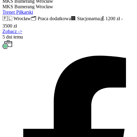
MKS Bumerang Wrocław
MKS Bumerang Wrocław
Trener Piłkarski
🇵🇱
Wrocław
🗂️
Praca dodatkowa
🏢
Stacjonarna
💰
1200 zł -
3500 zł
Zobacz
->
5 dni temu