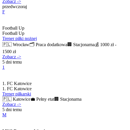
Zobacz
->
przedwczoraj
F
Football Up
Football Up
Trener piłki nożnej
🇵🇱
Wrocław
🗂️
Praca dodatkowa
🏢
Stacjonarna
💰
1000 zł -
1500 zł
Zobacz
->
5 dni temu
1
1. FC Katowice
1. FC Katowice
Trener piłkarski
🇵🇱
Katowice
💼
Pełny etat
🏢
Stacjonarna
Zobacz
->
5 dni temu
M