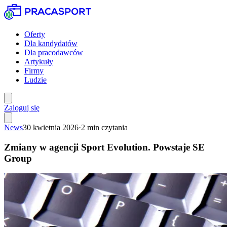
Oferty
Dla kandydatów
Dla pracodawców
Artykuły
Firmy
Ludzie
Zaloguj się
News
30 kwietnia 2026
·
2
min czytania
Zmiany w agencji Sport Evolution. Powstaje SE
Group