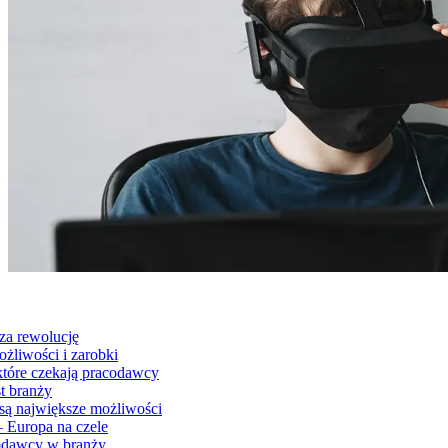
dza rewolucję
ożliwości i zarobki
które czekają pracodawcy
t branży
są największe możliwości
 Europa na czele
codawcy w branży