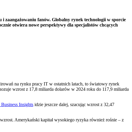
gu i zaangażowaniu fanów. Globalny rynek technologii w sporcie
ocznie otwiera nowe perspektywy dla specjalistów chcących
wirowań na rynku pracy IT w ostatnich latach, to światowy rynek
ozuje wzrost z 17,8 miliarda dolarów w 2024 roku do 117,9 miliarda
 Business Insights
idzie jeszcze dalej, szacując wzrost z 32,47
wzrost. Amerykański kapitał wysokiego ryzyka również rośnie – z