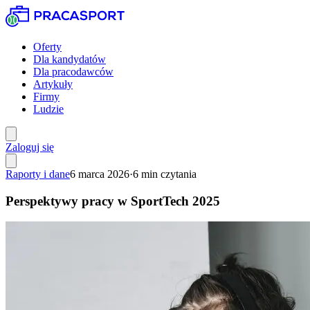
Oferty
Dla kandydatów
Dla pracodawców
Artykuły
Firmy
Ludzie
Zaloguj się
Raporty i dane
6 marca 2026
·
6
min czytania
Perspektywy pracy w SportTech 2025