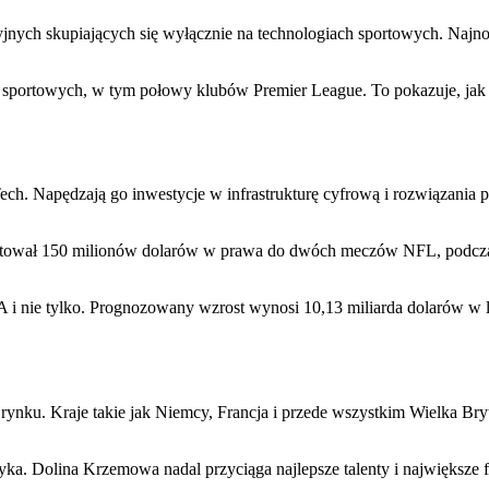
yjnych skupiających się wyłącznie na technologiach sportowych. Naj
cji sportowych, w tym połowy klubów Premier League. To pokazuje, j
ch. Napędzają go inwestycje w infrastrukturę cyfrową i rozwiązania p
stował 150 milionów dolarów w prawa do dwóch meczów NFL, podczas
A i nie tylko. Prognozowany wzrost wynosi 10,13 miliarda dolarów w 
nku. Kraje takie jak Niemcy, Francja i przede wszystkim Wielka Bryt
a. Dolina Krzemowa nadal przyciąga najlepsze talenty i największe f