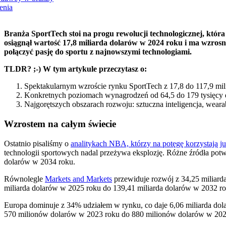
enia
Branża SportTech stoi na progu rewolucji technologicznej, która
osiągnął wartość 17,8 miliarda dolarów w 2024 roku i ma wzrosn
połączyć pasję do sportu z najnowszymi technologiami.
TLDR? ;-) W tym artykule przeczytasz o:
Spektakularnym wzroście rynku SportTech z 17,8 do 117,9 mil
Konkretnych poziomach wynagrodzeń od 64,5 do 179 tysięcy do
Najgorętszych obszarach rozwoju: sztuczna inteligencja, wearab
Wzrostem na całym świecie
Ostatnio pisaliśmy o
analitykach NBA, którzy na potęgę korzystają ju
technologii sportowych nadal przeżywa eksplozję. Różne źródła potw
dolarów w 2034 roku.
Równolegle
Markets and Markets
przewiduje rozwój z 34,25 miliard
miliarda dolarów w 2025 roku do 139,41 miliarda dolarów w 2032 ro
Europa dominuje z 34% udziałem w rynku, co daje 6,06 miliarda dol
570 milionów dolarów w 2023 roku do 880 milionów dolarów w 202