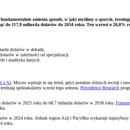
 fundamentalnie zmienia sposób, w jaki myślimy o sporcie, trenin
ąć do 117,9 miliarda dolarów do 2034 roku. Ten wzrost o 20,8% r
iarda dolarów w dekadę.
larów w zależności od specjalizacji.
le i analityka danych.
ż z AI
. Mocno wpisuje to się trend, gdyż pomimo różnych recesji i za
ierdzają spektakularny wzrost tego sektora.
Precedence Research
progn
a dolarów w 2025 roku do 68,7 miliarda dolarów w 2030 roku.
Fortune
ku.
arów w 2024 roku. Jednak region Azji i Pacyfiku wykazuje najszybszy 
4 roku.