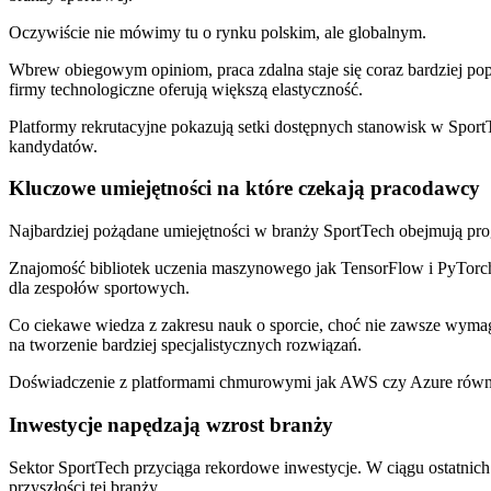
Oczywiście nie mówimy tu o rynku polskim, ale globalnym.
Wbrew obiegowym opiniom, praca zdalna staje się coraz bardziej po
firmy technologiczne oferują większą elastyczność.
Platformy rekrutacyjne pokazują setki dostępnych stanowisk w Spor
kandydatów.
Kluczowe umiejętności na które czekają pracodawcy
Najbardziej pożądane umiejętności w branży SportTech obejmują pro
Znajomość bibliotek uczenia maszynowego jak TensorFlow i PyTorch st
dla zespołów sportowych.
Co ciekawe wiedza z zakresu nauk o sporcie, choć nie zawsze wymaga
na tworzenie bardziej specjalistycznych rozwiązań.
Doświadczenie z platformami chmurowymi jak AWS czy Azure również
Inwestycje napędzają wzrost branży
Sektor SportTech przyciąga rekordowe inwestycje. W ciągu ostatnich 
przyszłości tej branży.