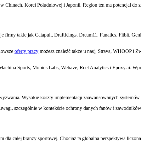
w Chinach, Korei Południowej i Japonii. Region ten ma potencjał do 
firmy takie jak Catapult, DraftKings, Dream11, Fanatics, Fitbit, Gen
ajnowsze
oferty pracy
możesz znaleźć także u nas), Strava, WHOOP i Zwif
china Sports, Mobius Labs, Wehave, Reel Analytics i Epoxy.ai. Wprow
yzwania. Wysokie koszty implementacji zaawansowanych systemów mog
uwagi, szczególnie w kontekście ochrony danych fanów i zawodników.
la całej branży sportowej. Chociaż ta globalna perspektywa liczona