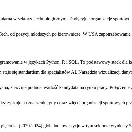
pularna w sektorze technologicznym. Tradycyjne organizacje sportowe
tTech, od pozycji młodszych po kierownicze. W USA zapotrzebowanie 
gramowanie w językach Python, R i SQL. To podstawowy stack dla każ
aje się standardem dla specjalistów AI. Narzędzia wizualizacji danyc
na, znacznie podnosi wartość kandydata na rynku pracy. Połączenie z
 zyskuje na znaczeniu, gdy coraz więcej organizacji sportowych prz
pięciu lat (2020-2024) globalne inwestycje w tym sektorze wyniosły 5