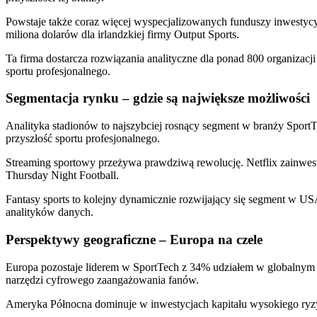
Powstaje także coraz więcej wyspecjalizowanych funduszy inwestyc
miliona dolarów dla irlandzkiej firmy Output Sports.
Ta firma dostarcza rozwiązania analityczne dla ponad 800 organiza
sportu profesjonalnego.
Segmentacja rynku – gdzie są największe możliwości
Analityka stadionów to najszybciej rosnący segment w branży SportTe
przyszłość sportu profesjonalnego.
Streaming sportowy przeżywa prawdziwą rewolucję. Netflix zainwe
Thursday Night Football.
Fantasy sports to kolejny dynamicznie rozwijający się segment w US
analityków danych.
Perspektywy geograficzne – Europa na czele
Europa pozostaje liderem w SportTech z 34% udziałem w globalnym ry
narzędzi cyfrowego zaangażowania fanów.
Ameryka Północna dominuje w inwestycjach kapitału wysokiego ryzyk