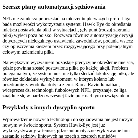
Szersze plany automatyzacji sędziowania
NFL nie zamierza poprzestać na mierzeniu pierwszych prób. Liga
bada możliwości wykorzystania systemu Hawk-Eye do określania
miejsca postawienia piłki w sytuacjach, gdy punt (rodzaj zagrania
piłki) wyleci poza boisko. Rozważa również automatyzację decyzji
dotyczących nielegalnego ustawienia zawodników, podania wstecz
czy opuszczenia kieszeni przez rozgrywającego przy potencjalnym
celowym uziemieniu piłki.
Największym wyzwaniem pozostaje precyzyjne określenie miejsca,
gdzie powinna zostać postawiona piłka po każdej akcji. Problem
polega na tym, że system musi nie tylko śledzić lokalizację piłki, ale
również dokładnie wykryć moment, w którym kolano lub
przedramię zawodnika dotyka ziemi. Rama Ravindranathan,
wiceprezes ds. technologii futbolowych NFL, przyznaje, że liga
znajduje się w bardzo wczesnej fazie prac nad tym rozwiązaniem.
Przykłady z innych dyscyplin sportu
Wprowadzenie nowych technologii do sędziowania nie jest niczym
nowym w świecie sportu. System Hawk-Eye jest już
wykorzystywany w tenisie, gdzie automatyczne wykrywanie linii
zastąpiło sędziów liniowych na trzech z czterech turniejów