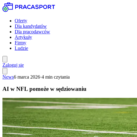
Oferty
Dla kandydatów
Dla pracodawców
Artykuły
Firmy
Ludzie
Zaloguj się
News
6 marca 2026
·
4
min czytania
AI w NFL pomoże w sędziowaniu