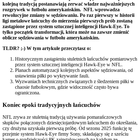
kolejną tradycją postanawiają zerwać władze najważniejszych
rozgrywek w futbolu amerykańskim. NFL wprowadza
rewolucyjne zmiany w sędziowaniu. Po raz pierwszy w historii
ligi metalowe łańcuchy do mierzenia pierwszych prób zostaną
zastąpione przez system sztucznej inteligencji Hawk-Eye. To
tylko początek transformacji, która może na zawsze zmienić
oblicze sędziowania w futbolu amerykańskim.
TLDR? ;-) W tym artykule przeczytasz o:
Historycznym zastąpieniu stuletnich łańcuchów pomiarowych
przez system sztucznej inteligencji Hawk-Eye w NFL.
Planach automatyzacji kolejnych aspektów sędziowania, od
ustawienia piłki po wykrywanie fauli.
Wyzwaniach technicznych związanych z śledzeniem piłki w
chaosie futbolowym, gdzie widoczność często bywa
ograniczona.
Koniec epoki tradycyjnych łańcuchów
NFL zrywa ze stuletnią tradycją używania pomarańczowych
słupków połączonych dziesięciojardowym łańcuchem do określania,
czy drużyna uzyskała pierwszą próbę. Od sezonu 2025 funkcję tę
przejmie system Hawk-Eye firmy Sony, składający się z sześciu
kamer o rozdzielczości 8K zainstalowanych na każdym ze