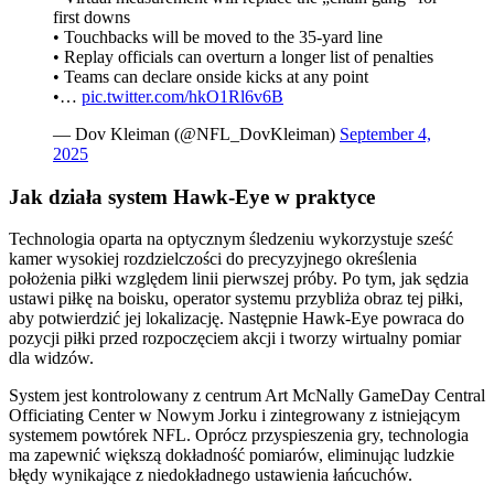
first downs
• Touchbacks will be moved to the 35-yard line
• Replay officials can overturn a longer list of penalties
• Teams can declare onside kicks at any point
•…
pic.twitter.com/hkO1Rl6v6B
— Dov Kleiman (@NFL_DovKleiman)
September 4,
2025
Jak działa system Hawk-Eye w praktyce
Technologia oparta na optycznym śledzeniu wykorzystuje sześć
kamer wysokiej rozdzielczości do precyzyjnego określenia
położenia piłki względem linii pierwszej próby. Po tym, jak sędzia
ustawi piłkę na boisku, operator systemu przybliża obraz tej piłki,
aby potwierdzić jej lokalizację. Następnie Hawk-Eye powraca do
pozycji piłki przed rozpoczęciem akcji i tworzy wirtualny pomiar
dla widzów.
System jest kontrolowany z centrum Art McNally GameDay Central
Officiating Center w Nowym Jorku i zintegrowany z istniejącym
systemem powtórek NFL. Oprócz przyspieszenia gry, technologia
ma zapewnić większą dokładność pomiarów, eliminując ludzkie
błędy wynikające z niedokładnego ustawienia łańcuchów.