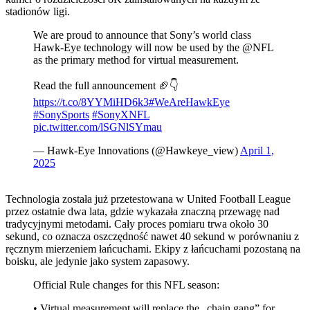
stadionów ligi.
We are proud to announce that Sony’s world class
Hawk-Eye technology will now be used by the @‌NFL
as the primary method for virtual measurement.
Read the full announcement 🏈👇
https://t.co/8YYMiHD6k3
#WeAreHawkEye
#SonySports
#SonyXNFL
pic.twitter.com/lSGNlSYmau
— Hawk-Eye Innovations (@Hawkeye_view)
April 1,
2025
Technologia została już przetestowana w United Football League
przez ostatnie dwa lata, gdzie wykazała znaczną przewagę nad
tradycyjnymi metodami. Cały proces pomiaru trwa około 30
sekund, co oznacza oszczędność nawet 40 sekund w porównaniu z
ręcznym mierzeniem łańcuchami. Ekipy z łańcuchami pozostaną na
boisku, ale jedynie jako system zapasowy.
Official Rule changes for this NFL season:
• Virtual measurement will replace the „chain gang” for