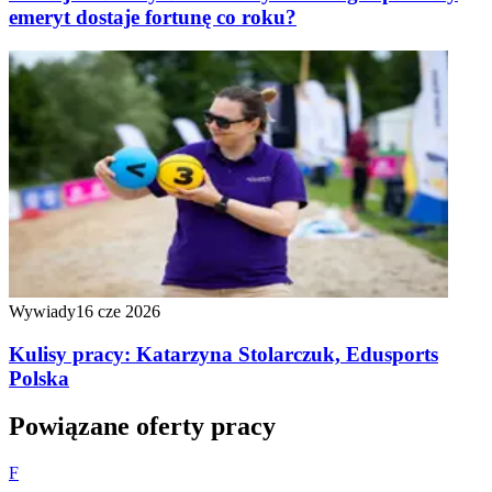
emeryt dostaje fortunę co roku?
Wywiady
16 cze 2026
Kulisy pracy: Katarzyna Stolarczuk, Edusports
Polska
Powiązane oferty pracy
F