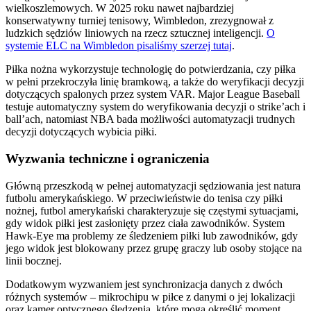
wielkoszlemowych. W 2025 roku nawet najbardziej
konserwatywny turniej tenisowy, Wimbledon, zrezygnował z
ludzkich sędziów liniowych na rzecz sztucznej inteligencji.
O
systemie ELC na Wimbledon pisaliśmy szerzej tutaj
.
Piłka nożna wykorzystuje technologię do potwierdzania, czy piłka
w pełni przekroczyła linię bramkową, a także do weryfikacji decyzji
dotyczących spalonych przez system VAR. Major League Baseball
testuje automatyczny system do weryfikowania decyzji o strike’ach i
ball’ach, natomiast NBA bada możliwości automatyzacji trudnych
decyzji dotyczących wybicia piłki.
Wyzwania techniczne i ograniczenia
Główną przeszkodą w pełnej automatyzacji sędziowania jest natura
futbolu amerykańskiego. W przeciwieństwie do tenisa czy piłki
nożnej, futbol amerykański charakteryzuje się częstymi sytuacjami,
gdy widok piłki jest zasłonięty przez ciała zawodników. System
Hawk-Eye ma problemy ze śledzeniem piłki lub zawodników, gdy
jego widok jest blokowany przez grupę graczy lub osoby stojące na
linii bocznej.
Dodatkowym wyzwaniem jest synchronizacja danych z dwóch
różnych systemów – mikrochipu w piłce z danymi o jej lokalizacji
oraz kamer optycznego śledzenia, które mogą określić moment