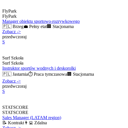
FlyPark
FlyPark
Manager obiektu sportowo-rozrywkowego
🇵🇱
Brzeg
💼
Pełny etat
🏢
Stacjonarna
Zobacz
->
przedwczoraj
S
Surf Szkoła
Surf Szkoła
Instruktor sportów wodnych i deskorolki
🇵🇱
Jastarnia
⏱️
Praca tymczasowa
🏢
Stacjonarna
Zobacz
->
przedwczoraj
S
STATSCORE
STATSCORE
Sales Manager (LATAM region)
📝
Kontrakt
👨‍💻
Zdalna
Zobacz
->