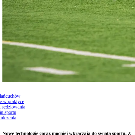
 łańcuchów
e w praktyce
i sędziowania
in sportu
niczenia
Nowe technologie coraz mocniej wkraczają do świata sportu. Z