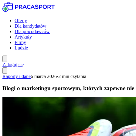
Oferty
Dla kandydatów
Dla pracodawców
Artykuły
Firmy
Ludzie
Zaloguj się
Raporty i dane
6 marca 2026
·
2
min czytania
Blogi o marketingu sportowym, których zapewne nie 