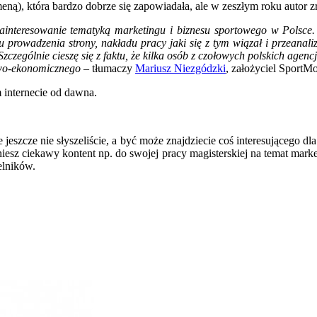
omeną), która bardzo dobrze się zapowiadała, ale w zeszłym roku autor 
ainteresowanie tematyką marketingu i biznesu sportowego w Polsce.
ku prowadzenia strony, nakładu pracy jaki się z tym wiązał i przeanal
. Szczególnie cieszę się z faktu, że kilka osób z czołowych polskich ag
owo-ekonomicznego
– tłumaczy
Mariusz Niezgódzki
, założyciel SportMo
m internecie od dawna.
jeszcze nie słyszeliście, a być może znajdziecie coś interesującego dla
niesz ciekawy kontent np. do swojej pracy magisterskiej na temat marke
elników.