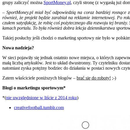
grupy zaliczyć można
SportMoney.pl
, czyli stronę (z wygasłą już d
–
SportMoney.pl miał być odpowiedzią na coraz bardziej rosnące z
również, że projekt będzie zarabiał na reklamie internetowej. Po ro
czułem satysfakcję, że robię coś pożytecznego dla rozwoju tej branży
łamach portalu. To była również dobra lekcja dziennikarstwa sport
Takiej posłuchy jeśli chodzi o marketing sportowy nie było w polski
Nowa nadzieja?
W sieci pojawiły się jednak ostatnio nowe miejsca, o których zapewne 
małą liczbą artykułów. Jest to układ dwustronny. Ty czytelniku dosta
natomiast zyska potężny bodziec do działania w postaci nowych czyt
Zatem właściciele poniższych blogów –
brać się do roboty!
;-)
Blogi o marketingu sportowym*
*(
nie uwzględnione w liście z 2014 roku
)
creativefootball.tumblr.com