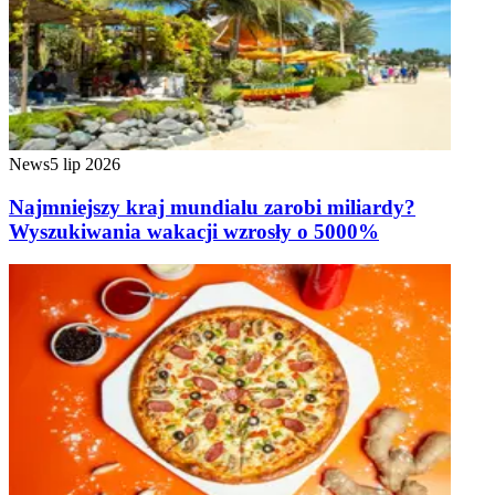
News
5 lip 2026
Najmniejszy kraj mundialu zarobi miliardy?
Wyszukiwania wakacji wzrosły o 5000%