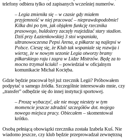
telefony odbiera tylko od zapisanych wcześniej numerów.
–
Legia zmieniła się – w czasie gdy miałem
przyjemność w niej pracować – nieprawdopodobnie!
Kilka dni po tym, jak objąłem funkcję rzecznika
prasowego, buldożery zaczęły rozjeżdżać stary stadion.
Dziś przy Łazienkowskiej 3 stoi wspaniała,
ultranowoczesna Pepsi Arena, a piłkarze są najlepsi w
Polsce. Cieszę się, że Klub tak wspaniale się rozwija i
wierzę, że w nowym sezonie Legia otworzy bramy
piłkarskiego raju i zagra w Lidze Mistrzów. Będę za to
mocno trzymał kciuki!
– powiedział w oficjalnym
komunikacie Michał Kocięba.
Gdzie będzie pracował był już rzecznik Legii? Próbowałem
podpytać u samego źródła. Szczególnie interesowało mnie, czy
„transfer” odbędzie się do innej instytucji sportowej.
–
Proszę wybaczyć, ale nie mogę niestety w tym
momencie jeszcze zdradzić szczegółów dot. mojego
nowego miejsca pracy. Obiecałem
– skomentował
krótko.
Osobą pełniącą obowiązki rzecznika została Izabela Kuś. Nie
wiadomo jeszcze, czy klub będzie przeprowadzał zewnętrzną