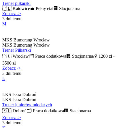
Trener piłkarski
🇵🇱
Katowice
💼
Pełny etat
🏢
Stacjonarna
Zobacz
->
3 dni temu
M
MKS Bumerang Wrocław
MKS Bumerang Wrocław
Trener Piłkarski
🇵🇱
Wrocław
🗂️
Praca dodatkowa
🏢
Stacjonarna
💰
1200 zł -
3500 zł
Zobacz
->
3 dni temu
L
LKS Iskra Dobroń
LKS Iskra Dobroń
Trener juniorów młodszych
🇵🇱
Dobroń
🗂️
Praca dodatkowa
🏢
Stacjonarna
Zobacz
->
3 dni temu
K