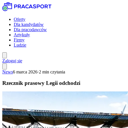
Oferty
Dla kandydatów
Dla pracodawców
Artykuły
Firmy
Ludzie
Zaloguj się
News
6 marca 2026
·
2
min czytania
Rzecznik prasowy Legii odchodzi