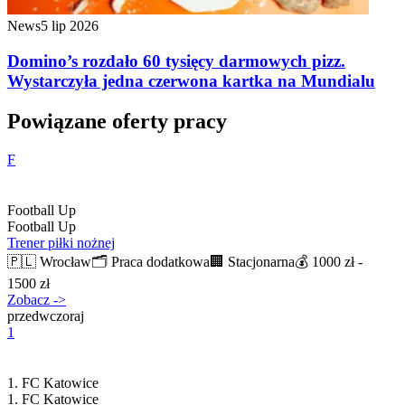
News
5 lip 2026
Domino’s rozdało 60 tysięcy darmowych pizz.
Wystarczyła jedna czerwona kartka na Mundialu
Powiązane oferty pracy
F
Football Up
Football Up
Trener piłki nożnej
🇵🇱
Wrocław
🗂️
Praca dodatkowa
🏢
Stacjonarna
💰
1000 zł -
1500 zł
Zobacz
->
przedwczoraj
1
1. FC Katowice
1. FC Katowice