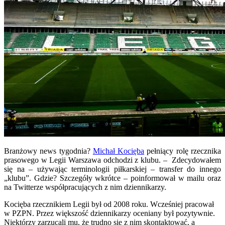
Branżowy news tygodnia?
Michał Kocięba
pełniący rolę rzecznika
prasowego w Legii Warszawa odchodzi z klubu. – Zdecydowałem
się na – używając terminologii piłkarskiej – transfer do innego
„klubu”. Gdzie? Szczegóły wkrótce – poinformował w mailu oraz
na Twitterze współpracujących z nim dziennikarzy.
Kocięba rzecznikiem Legii był od 2008 roku. Wcześniej pracował
w PZPN. Przez większość dziennikarzy oceniany był pozytywnie.
Niektórzy zarzucali mu, że trudno się z nim skontaktować, a