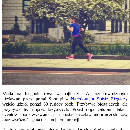
Moda na bieganie trwa w najlepsze. W przeprowadzonym
niedawno przez portal Sport.pl –
Narodowym Spisie Biegaczy
wzięło udział ponad 60 tysięcy osób. Przybywa biegających, ale
przybywa też imprez biegowych. Przed organizatorami takich
eventów spore wyzwanie jak sprostać oczekiwaniom uczestników
oraz wyróżnić się na tle silnej konkurencji.
Warto zatem zdobywać wiedzę i wymieniać się doświadczeniami z