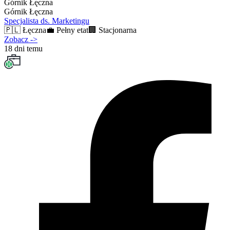
Górnik Łęczna
Górnik Łęczna
Specjalista ds. Marketingu
🇵🇱
Łęczna
💼
Pełny etat
🏢
Stacjonarna
Zobacz
->
18 dni temu