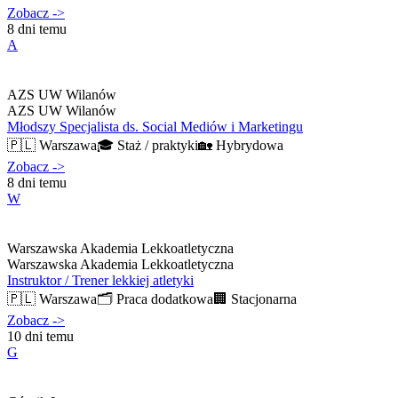
Zobacz
->
8 dni temu
A
AZS UW Wilanów
AZS UW Wilanów
Młodszy Specjalista ds. Social Mediów i Marketingu
🇵🇱
Warszawa
🎓
Staż / praktyki
🏡
Hybrydowa
Zobacz
->
8 dni temu
W
Warszawska Akademia Lekkoatletyczna
Warszawska Akademia Lekkoatletyczna
Instruktor / Trener lekkiej atletyki
🇵🇱
Warszawa
🗂️
Praca dodatkowa
🏢
Stacjonarna
Zobacz
->
10 dni temu
G