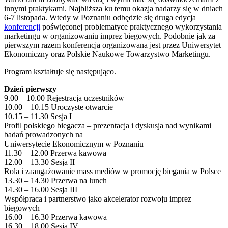
innymi praktykami. Najbliższa ku temu okazja nadarzy się w dniach
6-7 listopada. Wtedy w Poznaniu odbędzie się druga edycja
konferencji
poświęconej problematyce praktycznego wykorzystania
marketingu w organizowaniu imprez biegowych. Podobnie jak za
pierwszym razem konferencja organizowana jest przez Uniwersytet
Ekonomiczny oraz Polskie Naukowe Towarzystwo Marketingu.
Program kształtuje się następująco.
Dzień pierwszy
9.00 – 10.00 Rejestracja uczestników
10.00 – 10.15 Uroczyste otwarcie
10.15 – 11.30 Sesja I
Profil polskiego biegacza – prezentacja i dyskusja nad wynikami
badań prowadzonych na
Uniwersytecie Ekonomicznym w Poznaniu
11.30 – 12.00 Przerwa kawowa
12.00 – 13.30 Sesja II
Rola i zaangażowanie mass mediów w promocję biegania w Polsce
13.30 – 14.30 Przerwa na lunch
14.30 – 16.00 Sesja III
Współpraca i partnerstwo jako akcelerator rozwoju imprez
biegowych
16.00 – 16.30 Przerwa kawowa
16.30 – 18.00 Sesja IV