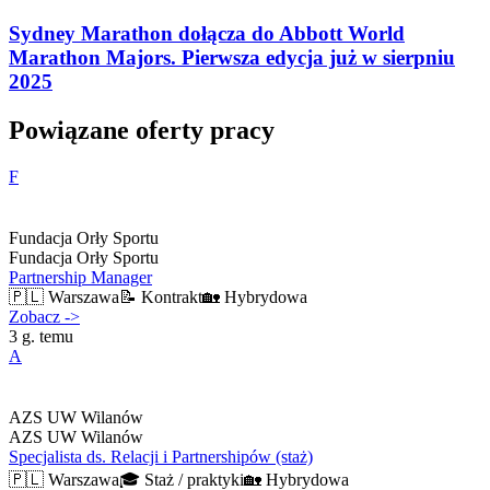
Sydney Marathon dołącza do Abbott World
Marathon Majors. Pierwsza edycja już w sierpniu
2025
Powiązane oferty pracy
F
Fundacja Orły Sportu
Fundacja Orły Sportu
Partnership Manager
🇵🇱
Warszawa
📝
Kontrakt
🏡
Hybrydowa
Zobacz
->
3 g. temu
A
AZS UW Wilanów
AZS UW Wilanów
Specjalista ds. Relacji i Partnershipów (staż)
🇵🇱
Warszawa
🎓
Staż / praktyki
🏡
Hybrydowa