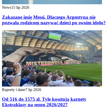
News
15 lip 2026
Zakazane imię Messi. Dlaczego Argentyna nie
pozwala rodzicom nazywać dzieci po swoim idolu?
Raporty i dane
7 lip 2026
Od 516 do 1575 zł. Tyle kosztują karnety
Ekstraklasy na sezon 2026/2027