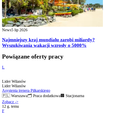
News
5 lip 2026
Najmniejszy kraj mundialu zarobi miliardy?
Wyszukiwania wakacji wzrosły o 5000%
Powiązane oferty pracy
L
Lider Wilanów
Lider Wilanów
Asystenta trenera Piłkarskiego
🇵🇱
Warszawa
🗂️
Praca dodatkowa
🏢
Stacjonarna
Zobacz
->
12 g. temu
F