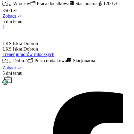
🇵🇱
Wrocław
🗂️
Praca dodatkowa
🏢
Stacjonarna
💰
1200 zł -
3500 zł
Zobacz
->
5 dni temu
L
LKS Iskra Dobroń
LKS Iskra Dobroń
Trener juniorów młodszych
🇵🇱
Dobroń
🗂️
Praca dodatkowa
🏢
Stacjonarna
Zobacz
->
5 dni temu