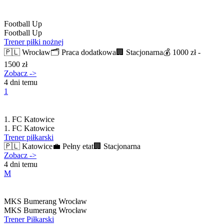
Football Up
Football Up
Trener piłki nożnej
🇵🇱
Wrocław
🗂️
Praca dodatkowa
🏢
Stacjonarna
💰
1000 zł -
1500 zł
Zobacz
->
4 dni temu
1
1. FC Katowice
1. FC Katowice
Trener piłkarski
🇵🇱
Katowice
💼
Pełny etat
🏢
Stacjonarna
Zobacz
->
4 dni temu
M
MKS Bumerang Wrocław
MKS Bumerang Wrocław
Trener Piłkarski