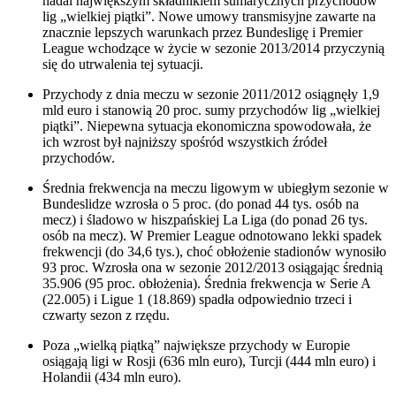
nadal największym składnikiem sumarycznych przychodów
lig „wielkiej piątki”. Nowe umowy transmisyjne zawarte na
znacznie lepszych warunkach przez Bundesligę i Premier
League wchodzące w życie w sezonie 2013/2014 przyczynią
się do utrwalenia tej sytuacji.
Przychody z dnia meczu w sezonie 2011/2012 osiągnęły 1,9
mld euro i stanowią 20 proc. sumy przychodów lig „wielkiej
piątki”. Niepewna sytuacja ekonomiczna spowodowała, że
ich wzrost był najniższy spośród wszystkich źródeł
przychodów.
Średnia frekwencja na meczu ligowym w ubiegłym sezonie w
Bundeslidze wzrosła o 5 proc. (do ponad 44 tys. osób na
mecz) i śladowo w hiszpańskiej La Liga (do ponad 26 tys.
osób na mecz). W Premier League odnotowano lekki spadek
frekwencji (do 34,6 tys.), choć obłożenie stadionów wynosiło
93 proc. Wzrosła ona w sezonie 2012/2013 osiągając średnią
35.906 (95 proc. obłożenia). Średnia frekwencja w Serie A
(22.005) i Ligue 1 (18.869) spadła odpowiednio trzeci i
czwarty sezon z rzędu.
Poza „wielką piątką” największe przychody w Europie
osiągają ligi w Rosji (636 mln euro), Turcji (444 mln euro) i
Holandii (434 mln euro).