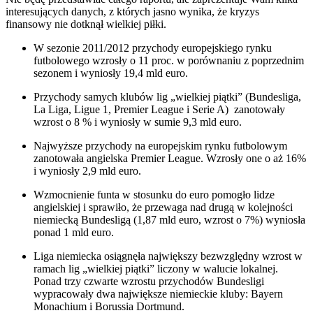
interesujących danych, z których jasno wynika, że kryzys
finansowy nie dotknął wielkiej piłki.
W sezonie 2011/2012 przychody europejskiego rynku
futbolowego wzrosły o 11 proc. w porównaniu z poprzednim
sezonem i wyniosły 19,4 mld euro.
Przychody samych klubów lig „wielkiej piątki” (Bundesliga,
La Liga, Ligue 1, Premier League i Serie A) zanotowały
wzrost o 8 % i wyniosły w sumie 9,3 mld euro.
Najwyższe przychody na europejskim rynku futbolowym
zanotowała angielska Premier League. Wzrosły one o aż 16%
i wyniosły 2,9 mld euro.
Wzmocnienie funta w stosunku do euro pomogło lidze
angielskiej i sprawiło, że przewaga nad drugą w kolejności
niemiecką Bundesligą (1,87 mld euro, wzrost o 7%) wyniosła
ponad 1 mld euro.
Liga niemiecka osiągnęła największy bezwzględny wzrost w
ramach lig „wielkiej piątki” liczony w walucie lokalnej.
Ponad trzy czwarte wzrostu przychodów Bundesligi
wypracowały dwa największe niemieckie kluby: Bayern
Monachium i Borussia Dortmund.