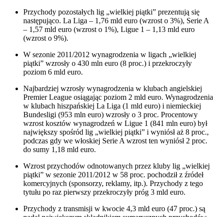
Przychody pozostałych lig „wielkiej piątki” prezentują się
następująco. La Liga – 1,76 mld euro (wzrost o 3%), Serie A
– 1,57 mld euro (wzrost o 1%), Ligue 1 – 1,13 mld euro
(wzrost o 9%).
W sezonie 2011/2012 wynagrodzenia w ligach „wielkiej
piątki” wzrosły o 430 mln euro (8 proc.) i przekroczyły
poziom 6 mld euro.
Najbardziej wzrosły wynagrodzenia w klubach angielskiej
Premier League osiągając poziom 2 mld euro. Wynagrodzenia
w klubach hiszpańskiej La Liga (1 mld euro) i niemieckiej
Bundesligi (953 mln euro) wzrosły o 3 proc. Procentowy
wzrost kosztów wynagrodzeń w Ligue 1 (841 mln euro) był
największy spośród lig „wielkiej piątki” i wyniósł aż 8 proc.,
podczas gdy we włoskiej Serie A wzrost ten wyniósł 2 proc.
do sumy 1,18 mld euro.
Wzrost przychodów odnotowanych przez kluby lig „wielkiej
piątki” w sezonie 2011/2012 w 58 proc. pochodził z źródeł
komercyjnych (sponsorzy, reklamy, itp.). Przychody z tego
tytułu po raz pierwszy przekroczyły próg 3 mld euro.
Przychody z transmisji w kwocie 4,3 mld euro (47 proc.) są