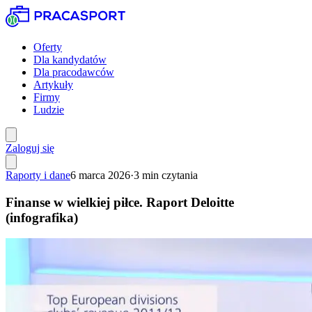
Oferty
Dla kandydatów
Dla pracodawców
Artykuły
Firmy
Ludzie
Zaloguj się
Raporty i dane
6 marca 2026
·
3
min czytania
Finanse w wielkiej piłce. Raport Deloitte
(infografika)