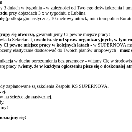
6!
y 3 dniach w tygodniu - w zależności od Twojego doświadczenia i umi
azdu
przy dojazdach 3 x w tygodniu z Lublina.
alę
(podłoga gimnastyczna, 10-metrowy aitrack, mini trampolina Eurot
rupy się otworzą
, gwarantujemy Ci pewne miejsce pracy!
wiada Sekretariat,
uwolnisz się od spraw organizacyjnych, w tym ro
 Ci pewne miejsce pracy w kolejnych latach
- w SUPERNOVA możes
ożemy elastycznie dostosować do Twoich planów urlopowych -
masz 
nikacja w duchu porozumienia bez przemocy - witamy Cię w środowisk
rę pracy (
wiemy, że w każdym ogłoszeniu pisze się o doskonałej atmo
, kiedy zaplanowane są szkolenia Zespołu KS SUPERNOVA.
wej.
w na ścieżce gimnastycznej.
dy.
kamy!
 poznajmy się!