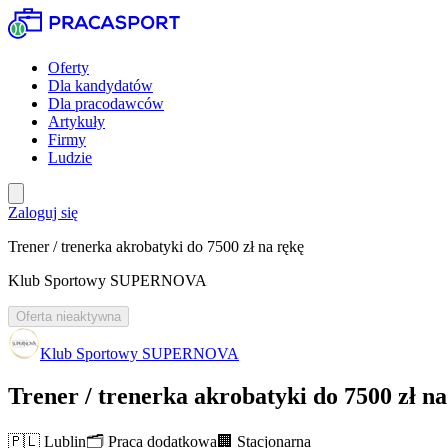
Oferty
Dla kandydatów
Dla pracodawców
Artykuły
Firmy
Ludzie
Zaloguj się
Trener / trenerka akrobatyki do 7500 zł na rękę
Klub Sportowy SUPERNOVA
Oferta nieaktywna
Klub Sportowy SUPERNOVA
Trener / trenerka akrobatyki do 7500 zł na
🇵🇱
Lublin
🗂️
Praca dodatkowa
🏢
Stacjonarna