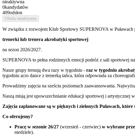
nieaktywna
0
kandydatów
409
odsłon
Oferta nieaktywna
W związku z rozwojem Klub Sportowy SUPERNOVA w Puławach p
trenerki lub trenera akrobatyki sportowej
na sezon 2026/2027.
SUPERNOVA to pełna rodzinnych emocji podróż z sali sportowej na 
Nasze grupy trenują dwa razy w tygodniu -
raz w tygodniu akrobat
tygodniu acro dance z trenerką tańca, która odpowiada za choreograf
Prowadzimy zajęcia na sześciu poziomach zaawansowania. Najwyżs
Naszą misją jest upowszechnianie edukacji sportowej i artystycznej 
Zajęcia zaplanowane są w pięknych i zielonych Puławach, które
Co oferujemy?
Pracę w sezonie 26/27
(wrzesień - czerwiec)
w wybrane przez
niedziele).