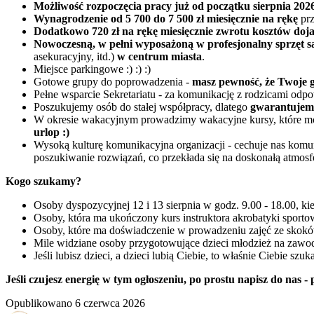
Możliwość rozpoczęcia pracy już od początku sierpnia 202
Wynagrodzenie od 5 700 do 7 500 zł miesięcznie na rękę
prz
Dodatkowo 720 zł na rękę miesięcznie
zwrotu kosztów doj
Nowoczesną, w pełni wyposażoną w profesjonalny sprzęt s
asekuracyjny, itd.)
w centrum miasta
.
Miejsce parkingowe :) :) :)
Gotowe grupy do poprowadzenia -
masz pewność, że Twoje g
Pełne wsparcie Sekretariatu - za komunikację z rodzicami odpo
Poszukujemy osób do stałej współpracy, dlatego
gwarantujemy
W okresie wakacyjnym prowadzimy wakacyjne kursy, które m
urlop :)
Wysoką kulturę komunikacyjna organizacji - cechuje nas komu
poszukiwanie rozwiązań, co przekłada się na doskonałą atmosfe
Kogo szukamy?
Osoby dyspozycyjnej 12 i 13 sierpnia w godz. 9.00 - 18.00
Osoby, która ma ukończony kurs instruktora akrobatyki sporto
Osoby, które ma doświadczenie w prowadzeniu zajęć ze skokó
Mile widziane osoby przygotowujące dzieci młodzież na zawo
Jeśli lubisz dzieci, a dzieci lubią Ciebie, to właśnie Ciebie szu
Jeśli czujesz energię w tym ogłoszeniu, po prostu napisz do nas -
Opublikowano
6 czerwca 2026