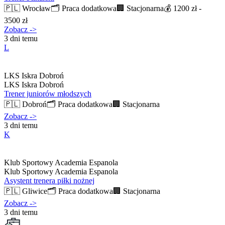
🇵🇱
Wrocław
🗂️
Praca dodatkowa
🏢
Stacjonarna
💰
1200 zł -
3500 zł
Zobacz
->
3 dni temu
L
LKS Iskra Dobroń
LKS Iskra Dobroń
Trener juniorów młodszych
🇵🇱
Dobroń
🗂️
Praca dodatkowa
🏢
Stacjonarna
Zobacz
->
3 dni temu
K
Klub Sportowy Academia Espanola
Klub Sportowy Academia Espanola
Asystent trenera piłki nożnej
🇵🇱
Gliwice
🗂️
Praca dodatkowa
🏢
Stacjonarna
Zobacz
->
3 dni temu