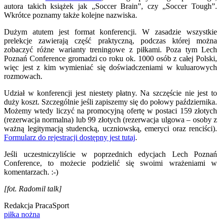
autora takich książek jak „Soccer Brain”, czy „Soccer Tough”.
Wkrótce poznamy także kolejne nazwiska.
Dużym atutem jest format konferencji. W zasadzie wszystkie
prelekcje zawierają część praktyczną, podczas której można
zobaczyć różne warianty treningowe z piłkami. Poza tym Lech
Poznań Conference gromadzi co roku ok. 1000 osób z całej Polski,
więc jest z kim wymieniać się doświadczeniami w kuluarowych
rozmowach.
Udział w konferencji jest niestety płatny. Na szczęście nie jest to
duży koszt. Szczególnie jeśli zapiszemy się do połowy października.
Możemy wtedy liczyć na promocyjną ofertę w postaci 159 złotych
(rezerwacja normalna) lub 99 złotych (rezerwacja ulgowa – osoby z
ważną legitymacją studencką, uczniowską, emeryci oraz renciści).
Formularz do rejestracji dostępny jest tutaj
.
Jeśli uczestniczyliście w poprzednich edycjach Lech Poznań
Conference, to możecie podzielić się swoimi wrażeniami w
komentarzach. :-)
[fot. Radomil talk]
Redakcja PracaSport
piłka nożna