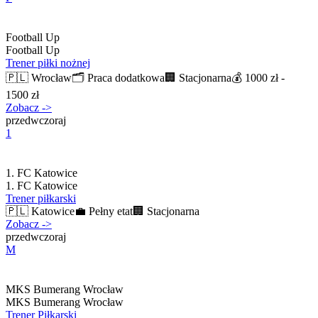
Football Up
Football Up
Trener piłki nożnej
🇵🇱
Wrocław
🗂️
Praca dodatkowa
🏢
Stacjonarna
💰
1000 zł -
1500 zł
Zobacz
->
przedwczoraj
1
1. FC Katowice
1. FC Katowice
Trener piłkarski
🇵🇱
Katowice
💼
Pełny etat
🏢
Stacjonarna
Zobacz
->
przedwczoraj
M
MKS Bumerang Wrocław
MKS Bumerang Wrocław
Trener Piłkarski