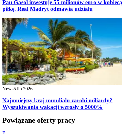
Pau Gasol inwestuje 55 milionów euro w kobiecą
piłkę. Real Madryt odmawia udziału
News
5 lip 2026
Najmniejszy kraj mundialu zarobi miliardy?
Wyszukiwania wakacji wzrosły o 5000%
Powiązane oferty pracy
F