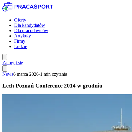
Oferty
Dla kandydatów
Dla pracodawców
Artykuły
Firmy
Ludzie
Zaloguj się
News
6 marca 2026
·
1
min czytania
Lech Poznań Conference 2014 w grudniu