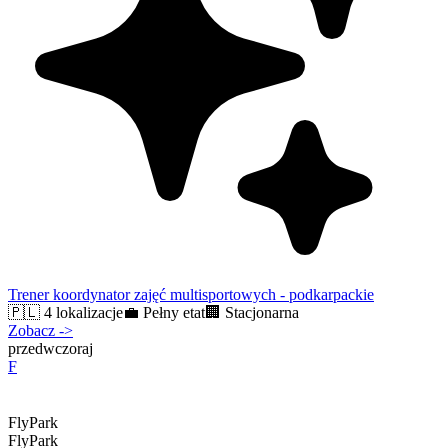
Trener koordynator zajęć multisportowych - podkarpackie
🇵🇱
4 lokalizacje
💼
Pełny etat
🏢
Stacjonarna
Zobacz
->
przedwczoraj
F
FlyPark
FlyPark