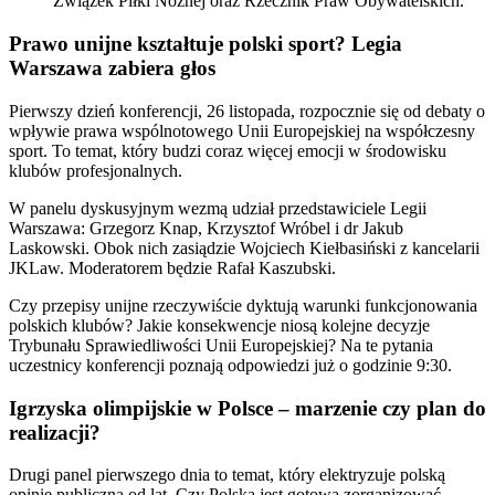
Związek Piłki Nożnej oraz Rzecznik Praw Obywatelskich.
Prawo unijne kształtuje polski sport? Legia
Warszawa zabiera głos
Pierwszy dzień konferencji, 26 listopada, rozpocznie się od debaty o
wpływie prawa wspólnotowego Unii Europejskiej na współczesny
sport. To temat, który budzi coraz więcej emocji w środowisku
klubów profesjonalnych.
W panelu dyskusyjnym wezmą udział przedstawiciele Legii
Warszawa: Grzegorz Knap, Krzysztof Wróbel i dr Jakub
Laskowski. Obok nich zasiądzie Wojciech Kiełbasiński z kancelarii
JKLaw. Moderatorem będzie Rafał Kaszubski.
Czy przepisy unijne rzeczywiście dyktują warunki funkcjonowania
polskich klubów? Jakie konsekwencje niosą kolejne decyzje
Trybunału Sprawiedliwości Unii Europejskiej? Na te pytania
uczestnicy konferencji poznają odpowiedzi już o godzinie 9:30.
Igrzyska olimpijskie w Polsce – marzenie czy plan do
realizacji?
Drugi panel pierwszego dnia to temat, który elektryzuje polską
opinię publiczną od lat. Czy Polska jest gotowa zorganizować