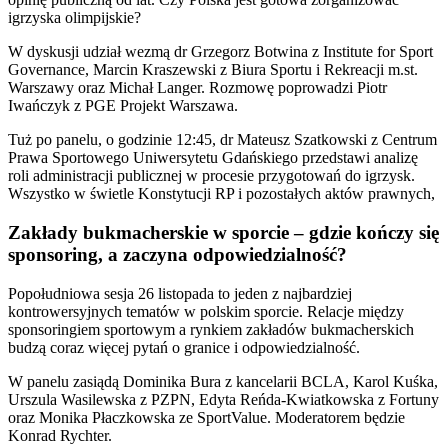
igrzyska olimpijskie?
W dyskusji udział wezmą dr Grzegorz Botwina z Institute for Sport
Governance, Marcin Kraszewski z Biura Sportu i Rekreacji m.st.
Warszawy oraz Michał Langer. Rozmowę poprowadzi Piotr
Iwańczyk z PGE Projekt Warszawa.
Tuż po panelu, o godzinie 12:45, dr Mateusz Szatkowski z Centrum
Prawa Sportowego Uniwersytetu Gdańskiego przedstawi analizę
roli administracji publicznej w procesie przygotowań do igrzysk.
Wszystko w świetle Konstytucji RP i pozostałych aktów prawnych,
Zakłady bukmacherskie w sporcie – gdzie kończy się
sponsoring, a zaczyna odpowiedzialność?
Popołudniowa sesja 26 listopada to jeden z najbardziej
kontrowersyjnych tematów w polskim sporcie. Relacje między
sponsoringiem sportowym a rynkiem zakładów bukmacherskich
budzą coraz więcej pytań o granice i odpowiedzialność.
W panelu zasiądą Dominika Bura z kancelarii BCLA, Karol Kuśka,
Urszula Wasilewska z PZPN, Edyta Reńda-Kwiatkowska z Fortuny
oraz Monika Płaczkowska ze SportValue. Moderatorem będzie
Konrad Rychter.