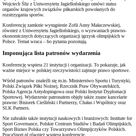
Wojciech Śliz z Uniwersytetu Jagiellońskiego omówi status
organów krajowych związków piłkarskich powołanych do
rozstrzygania sporów.
Konferencję zamknie wystąpienie Zofii Anny Małaczewskiej,
również z Uniwersytetu Jagiellońskiego, o wyzwaniach prawno-
ekonomicznych dotyczących organizacji igrzysk olimpijskich w
Polsce. Temat wraca – bo pytania pozostają.
Imponująca lista patronów wydarzenia
Konferencję wspiera 21 instytucji i organizacji. To pokazuje, jak
ważne miejsce w polskiej rzeczywistości zajmuje prawo sportowe.
Wśród patronów znaleźli się m.in. Ministerstwo Sportu i Turystyki,
Polski Związek Piłki Nożnej, Rzecznik Praw Obywatelskich,
Polska Agencja Antydopingowa oraz Polski Instytut Dyplomacji
Sportowej. Wydarzenie patronatem objęły także znane kancelarie
prawne: Bisiorek Cieśliński i Partnerzy, Chałas i Wspólnicy oraz
SLK Partners.
Nie zabrakło także instytucji naukowych i branżowych: Institute for
Sport Governance, Polskie Centrum Studiów i Badań Olimpijskich,
Sport Biznes Polska czy Towarzystwo Olimpijczyków Polskich.
PracaSport.pl również wspiera konferencję.