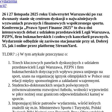
 wydarzenia
cji?
26 i 27 listopada 2025 roku Uniwersytet Warszawski po raz
dwunasty stanie się centrum dyskusji o najważniejszych
wyzwaniach prawnych i finansowych współczesnego sportu.
Konferencja „Prawo Sport Finanse 2025” to dwa dni
intensywnych debat z udziałem przedstawicieli Legii Warszawa,
PZPN, firm bukmacherskich i czołowych kancelarii prawnych.
Wydarzenie odbędzie się zarówno stacjonarnie przy ul. Dobrej
55, jak i online przez platformę StreamYard.
TLDR? ;-) W tym artykule przeczytasz o:
Trzech kluczowych panelach dyskusyjnych z udziałem
przedstawicieli Legii Warszawa, PZPN i firm
bukmacherskich dotyczących wpływu prawa unijnego na
sport, szans na organizację igrzysk olimpijskich w Polsce oraz
relacji między sponsoringiem a zakładami wzajemnymi.
Studencko-doktoranckich sesjach poświęconych
zrównoważonemu rozwojowi futbolu, wolności wypowiedzi
w piłce nożnej oraz granicom odpowiedzialności karnej w
sporcie.
Imponującej liście patronów wydarzenia, wśród których
znaleźli się m.in. Ministerstwo Sportu i Turystyki, Polski