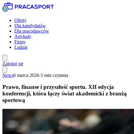
Oferty
Dla kandydatów
Dla pracodawców
Artykuły
Firmy
Ludzie
Zaloguj się
News
6 marca 2026
·
5
min czytania
Prawo, finanse i przyszłość sportu. XII edycja
konferencji, która łączy świat akademicki z branżą
sportową