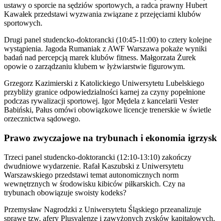
ustawy o sporcie na sędziów sportowych, a radca prawny Hubert
Kawałek przedstawi wyzwania związane z przejęciami klubów
sportowych.
Drugi panel studencko-doktorancki (10:45-11:00) to cztery kolejne
wystąpienia. Jagoda Rumaniak z AWF Warszawa pokaże wyniki
badań nad percepcją marek klubów fitness. Małgorzata Żurek
opowie o zarządzaniu klubem w łyżwiarstwie figurowym.
Grzegorz Kazimierski z Katolickiego Uniwersytetu Lubelskiego
przybliży granice odpowiedzialności karnej za czyny popełnione
podczas rywalizacji sportowej. Igor Mędela z kancelarii Vester
Babiński, Pałus omówi obowiązkowe licencje trenerskie w świetle
orzecznictwa sądowego.
Prawo zwyczajowe na trybunach i ekonomia igrzysk
Trzeci panel studencko-doktorancki (12:10-13:10) zakończy
dwudniowe wydarzenie. Rafał Kaszubski z Uniwersytetu
Warszawskiego przedstawi temat autonomicznych norm
wewnętrznych w środowisku kibiców piłkarskich. Czy na
trybunach obowiązuje swoisty kodeks?
Przemysław Nagrodzki z Uniwersytetu Śląskiego przeanalizuje
sprawę tzw. afery Plusvalenze i zawyżonych zysków kapitałowych.