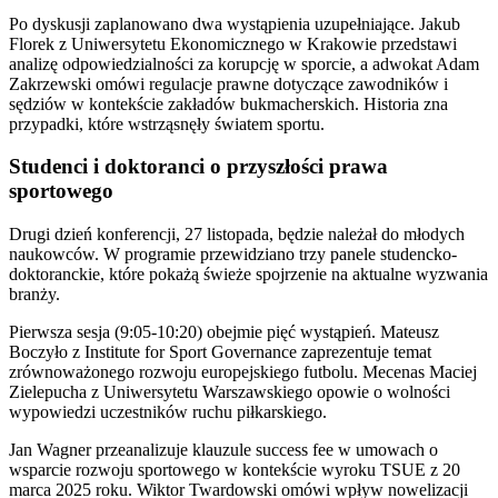
Po dyskusji zaplanowano dwa wystąpienia uzupełniające. Jakub
Florek z Uniwersytetu Ekonomicznego w Krakowie przedstawi
analizę odpowiedzialności za korupcję w sporcie, a adwokat Adam
Zakrzewski omówi regulacje prawne dotyczące zawodników i
sędziów w kontekście zakładów bukmacherskich. Historia zna
przypadki, które wstrząsnęły światem sportu.
Studenci i doktoranci o przyszłości prawa
sportowego
Drugi dzień konferencji, 27 listopada, będzie należał do młodych
naukowców. W programie przewidziano trzy panele studencko-
doktoranckie, które pokażą świeże spojrzenie na aktualne wyzwania
branży.
Pierwsza sesja (9:05-10:20) obejmie pięć wystąpień. Mateusz
Boczyło z Institute for Sport Governance zaprezentuje temat
zrównoważonego rozwoju europejskiego futbolu. Mecenas Maciej
Zielepucha z Uniwersytetu Warszawskiego opowie o wolności
wypowiedzi uczestników ruchu piłkarskiego.
Jan Wagner przeanalizuje klauzule success fee w umowach o
wsparcie rozwoju sportowego w kontekście wyroku TSUE z 20
marca 2025 roku. Wiktor Twardowski omówi wpływ nowelizacji