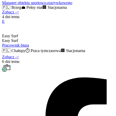
Manager obiektu sportowo-rozrywkowego
🇵🇱
Brzeg
💼
Pełny etat
🏢
Stacjonarna
Zobacz
->
4 dni temu
E
Easy Surf
Easy Surf
Pracownik biura
🇵🇱
Chałupy
⏱️
Praca tymczasowa
🏢
Stacjonarna
Zobacz
->
6 dni temu