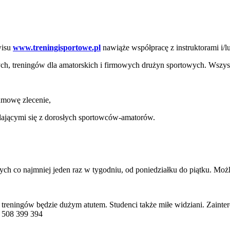
wisu
www.treningisportowe.pl
nawiąże współpracę z instruktorami i/lu
ch, treningów dla amatorskich i firmowych drużyn sportowych. Wszyst
 umowę zlecenie,
ającymi się z dorosłych sportowców-amatorów.
h co najmniej jeden raz w tygodniu, od poniedziałku do piątku. Możl
reningów będzie dużym atutem. Studenci także miłe widziani. Zainte
 508 399 394