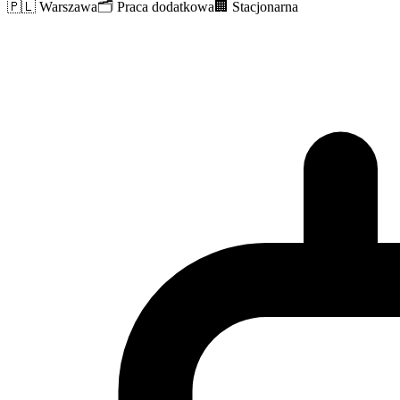
🇵🇱
Warszawa
🗂️
Praca dodatkowa
🏢
Stacjonarna