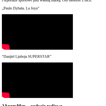
i reportaże sportowe pod własną marką. Oto niektóre z nich:
„Paulo Dybala. La Joya”
“Danjiel Ljuboja SUPERSTAR”
2AngryMen – audycje radiowe