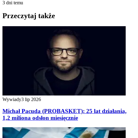
3 dni temu
Przeczytaj także
Wywiady
3 lip 2026
Michał Pacuda (PROBASKET): 25 lat działania,
1,2 miliona odsłon miesięcznie