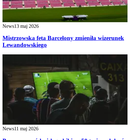
News
13 maj 2026
Mistrzowska feta Barcelony zmieniła wizerunek
Lewandowskiego
News
11 maj 2026