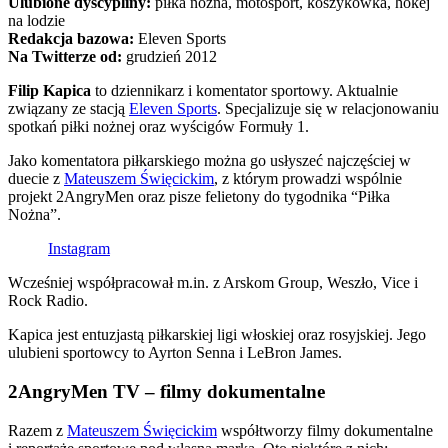
Ulubione dyscypliny:
piłka nożna, motosport, koszykówka, hokej
na lodzie
Redakcja bazowa:
Eleven Sports
Na Twitterze od:
grudzień 2012
Filip Kapica
to dziennikarz i komentator sportowy. Aktualnie
związany ze stacją
Eleven Sports
. Specjalizuje się w relacjonowaniu
spotkań piłki nożnej oraz wyścigów Formuły 1.
Jako komentatora piłkarskiego można go usłyszeć najczęściej w
duecie z
Mateuszem Święcickim
, z którym prowadzi wspólnie
projekt 2AngryMen oraz pisze felietony do tygodnika “Piłka
Nożna”.
Instagram
Wcześniej współpracował m.in. z Arskom Group, Weszło, Vice i
Rock Radio.
Kapica jest entuzjastą piłkarskiej ligi włoskiej oraz rosyjskiej. Jego
ulubieni sportowcy to Ayrton Senna i LeBron James.
2AngryMen TV – filmy dokumentalne
Razem z
Mateuszem Święcickim
współtworzy filmy dokumentalne