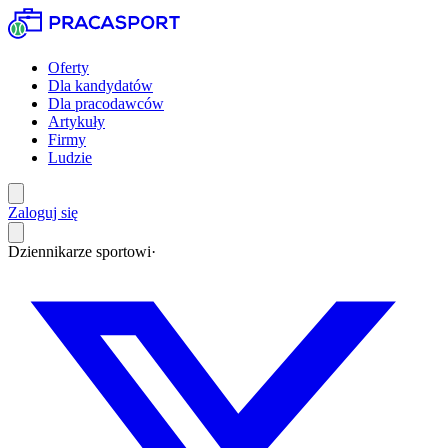
Oferty
Dla kandydatów
Dla pracodawców
Artykuły
Firmy
Ludzie
Zaloguj się
Dziennikarze sportowi
·