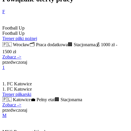
F
Football Up
Football Up
Trener piłki nożnej
🇵🇱
Wrocław
🗂️
Praca dodatkowa
🏢
Stacjonarna
💰
1000 zł -
1500 zł
Zobacz
->
przedwczoraj
1
1. FC Katowice
1. FC Katowice
Trener piłkarski
🇵🇱
Katowice
💼
Pełny etat
🏢
Stacjonarna
Zobacz
->
przedwczoraj
M