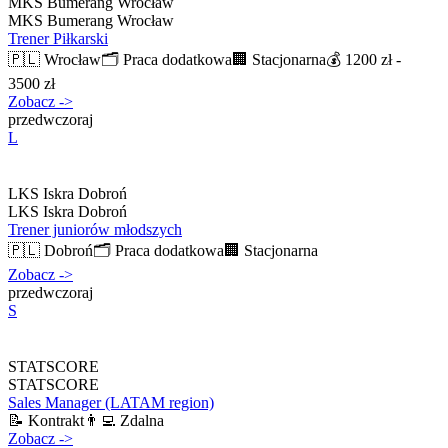
MKS Bumerang Wrocław
MKS Bumerang Wrocław
Trener Piłkarski
🇵🇱
Wrocław
🗂️
Praca dodatkowa
🏢
Stacjonarna
💰
1200 zł -
3500 zł
Zobacz
->
przedwczoraj
L
LKS Iskra Dobroń
LKS Iskra Dobroń
Trener juniorów młodszych
🇵🇱
Dobroń
🗂️
Praca dodatkowa
🏢
Stacjonarna
Zobacz
->
przedwczoraj
S
STATSCORE
STATSCORE
Sales Manager (LATAM region)
📝
Kontrakt
👨‍💻
Zdalna
Zobacz
->