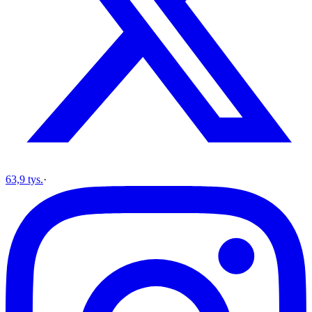
63,9 tys.
·