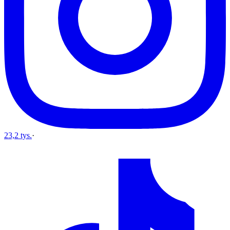
23,2 tys.
·