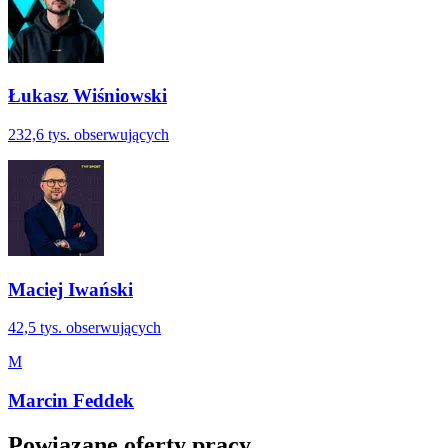
Łukasz Wiśniowski
232,6 tys.
obserwujących
Maciej Iwański
42,5 tys.
obserwujących
M
Marcin Feddek
Powiązane oferty pracy