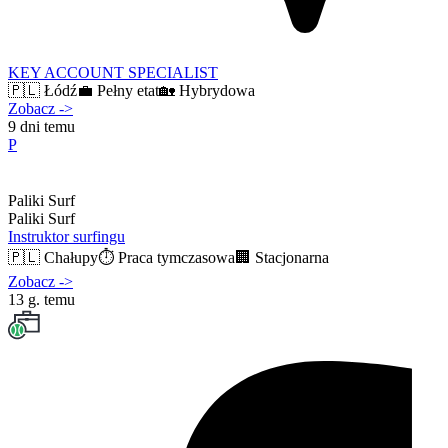
KEY ACCOUNT SPECIALIST
🇵🇱
Łódź
💼
Pełny etat
🏡
Hybrydowa
Zobacz
->
9 dni temu
P
Paliki Surf
Paliki Surf
Instruktor surfingu
🇵🇱
Chałupy
⏱️
Praca tymczasowa
🏢
Stacjonarna
Zobacz
->
13 g. temu