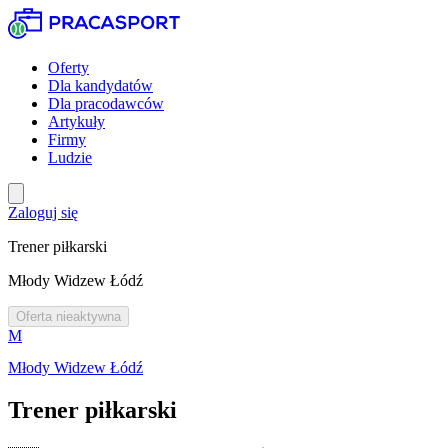
Oferty
Dla kandydatów
Dla pracodawców
Artykuły
Firmy
Ludzie
Zaloguj się
Trener piłkarski
Młody Widzew Łódź
Oferta nieaktywna
M
Młody Widzew Łódź
Trener piłkarski