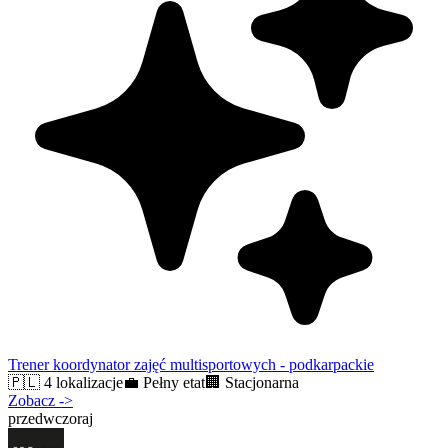
Trener koordynator zajęć multisportowych - podkarpackie
🇵🇱
4 lokalizacje
💼
Pełny etat
🏢
Stacjonarna
Zobacz
->
przedwczoraj