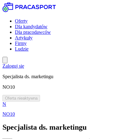
Oferty
Dla kandydatów
Dla pracodawców
Artykuły
Firmy
Ludzie
Zaloguj się
Specjalista ds. marketingu
NO10
Oferta nieaktywna
N
NO10
Specjalista ds. marketingu