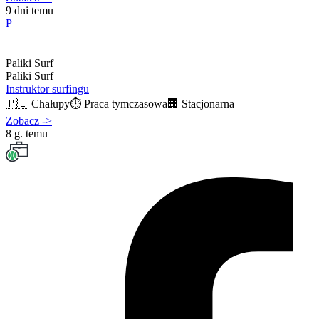
9 dni temu
P
Paliki Surf
Paliki Surf
Instruktor surfingu
🇵🇱
Chałupy
⏱️
Praca tymczasowa
🏢
Stacjonarna
Zobacz
->
8 g. temu