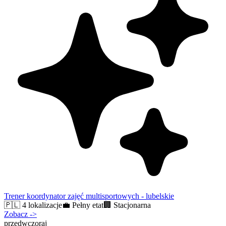
Trener koordynator zajęć multisportowych - lubelskie
🇵🇱
4 lokalizacje
💼
Pełny etat
🏢
Stacjonarna
Zobacz
->
przedwczoraj