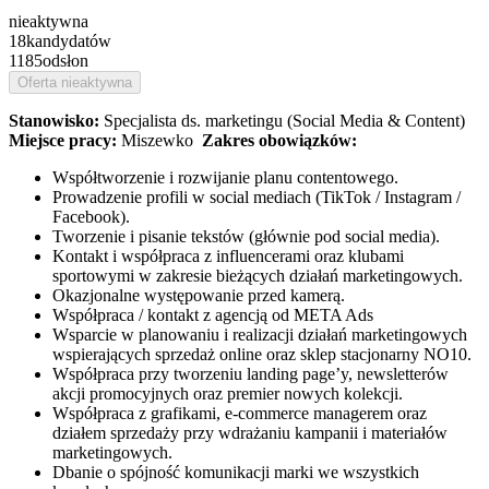
nieaktywna
18
kandydatów
1185
odsłon
Oferta nieaktywna
Stanowisko:
Specjalista ds. marketingu (Social Media & Content)
Miejsce pracy:
Miszewko
Zakres obowiązków:
Współtworzenie i rozwijanie planu contentowego.
Prowadzenie profili w social mediach (TikTok / Instagram /
Facebook).
Tworzenie i pisanie tekstów (głównie pod social media).
Kontakt i współpraca z influencerami oraz klubami
sportowymi w zakresie bieżących działań marketingowych.
Okazjonalne występowanie przed kamerą.
Współpraca / kontakt z agencją od META Ads
Wsparcie w planowaniu i realizacji działań marketingowych
wspierających sprzedaż online oraz sklep stacjonarny NO10.
Współpraca przy tworzeniu landing page’y, newsletterów
akcji promocyjnych oraz premier nowych kolekcji.
Współpraca z grafikami, e-commerce managerem oraz
działem sprzedaży przy wdrażaniu kampanii i materiałów
marketingowych.
Dbanie o spójność komunikacji marki we wszystkich