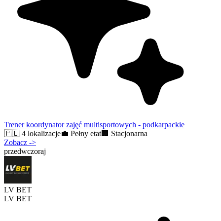
Trener koordynator zajęć multisportowych - podkarpackie
🇵🇱
4 lokalizacje
💼
Pełny etat
🏢
Stacjonarna
Zobacz
->
przedwczoraj
LV BET
LV BET