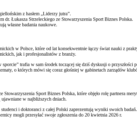
iellońskim z hasłem „Liderzy jutra”.
ym dr. Łukasza Strzeleckiego ze Stowarzyszenia Sport Biznes Polska.
ntują własne badania naukowe.
ickich w Polsce, które od lat konsekwentnie łączy świat nauki z pra
kich, jak i profesjonalistów z branży.
 sporcie” trafia w sam środek toczącej się dziś dyskusji o przyszłości
 tematy, o których mówi się coraz głośniej w gabinetach zarządów klu
ze Stowarzyszenia Sport Biznes Polska, które objęło rolę partnera me
 ujawniane w najbliższych dniach.
tudenci i doktoranci z całej Polski zaprezentują wyniki swoich badań
demicy mogli przesyłać swoje zgłoszenia do 20 kwietnia 2026 r.