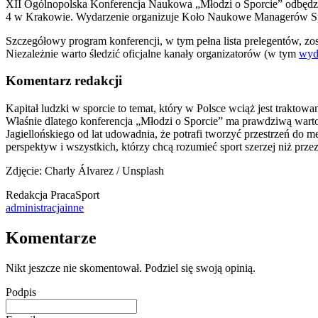
XII Ogólnopolska Konferencja Naukowa „Młodzi o Sporcie” odbędzie 
4 w Krakowie. Wydarzenie organizuje Koło Naukowe Managerów Spor
Szczegółowy program konferencji, w tym pełna lista prelegentów, 
Niezależnie warto śledzić oficjalne kanały organizatorów (w tym
wyd
Komentarz redakcji
Kapitał ludzki w sporcie to temat, który w Polsce wciąż jest traktow
Właśnie dlatego konferencja „Młodzi o Sporcie” ma prawdziwą warto
Jagiellońskiego od lat udowadnia, że potrafi tworzyć przestrzeń do
perspektyw i wszystkich, którzy chcą rozumieć sport szerzej niż prz
Zdjęcie: Charly Álvarez / Unsplash
Redakcja PracaSport
administracja
inne
Komentarze
Nikt jeszcze nie skomentował. Podziel się swoją opinią.
Podpis