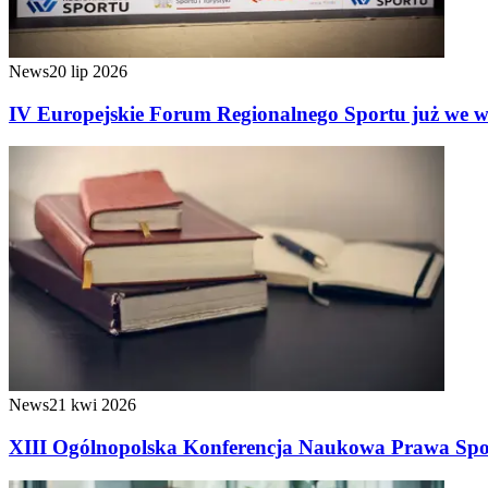
News
20 lip 2026
IV Europejskie Forum Regionalnego Sportu już we wrz
News
21 kwi 2026
XIII Ogólnopolska Konferencja Naukowa Prawa Spor