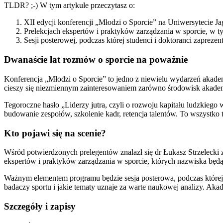
TLDR? ;-) W tym artykule przeczytasz o:
XII edycji konferencji „Młodzi o Sporcie” na Uniwersytecie Jag
Prelekcjach ekspertów i praktyków zarządzania w sporcie, w t
Sesji posterowej, podczas której studenci i doktoranci zapreze
Dwanaście lat rozmów o sporcie na poważnie
Konferencja „Młodzi o Sporcie” to jedno z niewielu wydarzeń akadem
cieszy się niezmiennym zainteresowaniem zarówno środowisk akademic
Tegoroczne hasło „Liderzy jutra, czyli o rozwoju kapitału ludzkiego w
budowanie zespołów, szkolenie kadr, retencja talentów. To wszystko
Kto pojawi się na scenie?
Wśród potwierdzonych prelegentów znalazł się dr Łukasz Strzelecki 
ekspertów i praktyków zarządzania w sporcie, których nazwiska będą
Ważnym elementem programu będzie sesja posterowa, podczas której s
badaczy sportu i jakie tematy uznaje za warte naukowej analizy. Aka
Szczegóły i zapisy