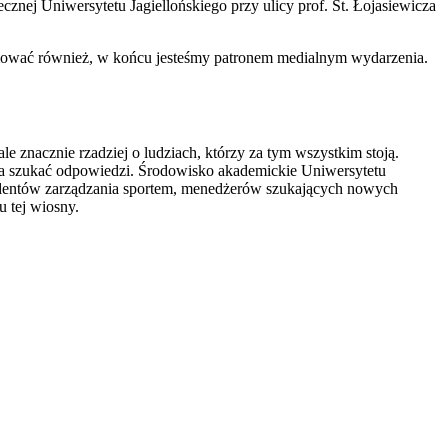
nej Uniwersytetu Jagiellońskiego przy ulicy prof. St. Łojasiewicza
rmować również, w końcu jesteśmy patronem medialnym wydarzenia.
le znacznie rzadziej o ludziach, którzy za tym wszystkim stoją.
yna szukać odpowiedzi. Środowisko akademickie Uniwersytetu
 studentów zarządzania sportem, menedżerów szukających nowych
u tej wiosny.