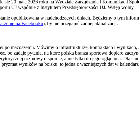
się 20 maja 2026 roku na Wydziale Zarządzania i Komunikacji Społecz
tu UJ wspólnie z Instytutem Przedsiębiorczości UJ. Wstęp wolny.
zostanie opublikowana w nadchodzących dniach. Będziemy o tym info
arzenie na Facebooku
), by nie przegapić żadnej aktualizacji.
any po macoszemu. Mówimy o infrastrukturze, kontraktach i wynikach, a
ść, bo zadaje pytania, na które polska branża sportowa dopiero zacz
 merytorycznej rozmowy o sporcie, a nie tylko do jego oglądania. Dla
ez pryzmat wyników na boisku, to jedna z ważniejszych dat w kalendarz