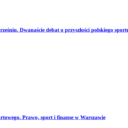
eśniu. Dwanaście debat o przyszłości polskiego sport
towego. Prawo, sport i finanse w Warszawie