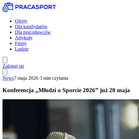
Oferty
Dla kandydatów
Dla pracodawców
Artykuły
Firmy
Ludzie
Zaloguj się
News
7 maja 2026
·
3
min czytania
Konferencja „Młodzi o Sporcie 2026” już 20 maja