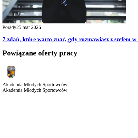
Porady
25 mar 2026
7 zdań, które warto znać, gdy rozmawiasz z szefem w
Powiązane oferty pracy
Akademia Młodych Sportowców
Akademia Młodych Sportowców