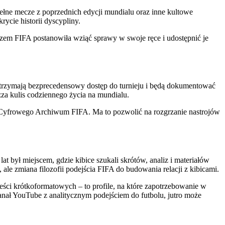
łne mecze z poprzednich edycji mundialu oraz inne kultowe
rycie historii dyscypliny.
razem FIFA postanowiła wziąć sprawy w swoje ręce i udostępnić je
otrzymają bezprecedensowy dostęp do turnieju i będą dokumentować
 zza kulis codziennego życia na mundialu.
o Cyfrowego Archiwum FIFA. Ma to pozwolić na rozgrzanie nastrojów
t był miejscem, gdzie kibice szukali skrótów, analiz i materiałów
i, ale zmiana filozofii podejścia FIFA do budowania relacji z kibicami.
eści krótkoformatowych – to profile, na które zapotrzebowanie w
kanał YouTube z analitycznym podejściem do futbolu, jutro może