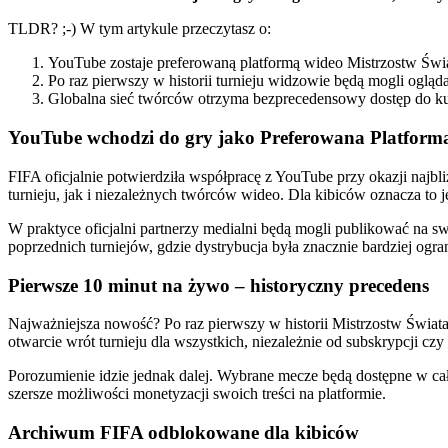
TLDR? ;-) W tym artykule przeczytasz o:
YouTube zostaje preferowaną platformą wideo Mistrzostw Świa
Po raz pierwszy w historii turnieju widzowie będą mogli ogl
Globalna sieć twórców otrzyma bezprecedensowy dostęp do ku
YouTube wchodzi do gry jako Preferowana Platform
FIFA oficjalnie potwierdziła współpracę z YouTube przy okazji najb
turnieju, jak i niezależnych twórców wideo. Dla kibiców oznacza to j
W praktyce oficjalni partnerzy medialni będą mogli publikować na sw
poprzednich turniejów, gdzie dystrybucja była znacznie bardziej ogra
Pierwsze 10 minut na żywo – historyczny precedens
Najważniejsza nowość? Po raz pierwszy w historii Mistrzostw Świa
otwarcie wrót turnieju dla wszystkich, niezależnie od subskrypcji c
Porozumienie idzie jednak dalej. Wybrane mecze będą dostępne w cał
szersze możliwości monetyzacji swoich treści na platformie.
Archiwum FIFA odblokowane dla kibiców