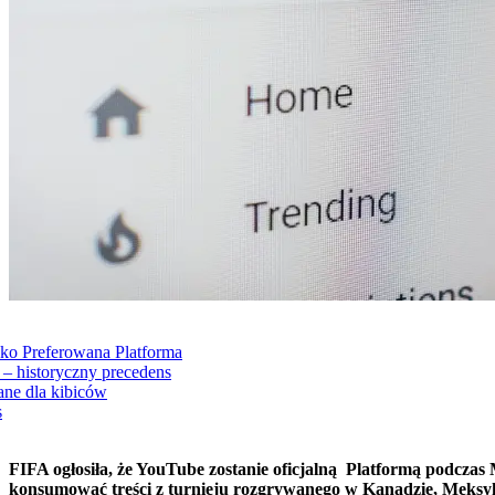
ko Preferowana Platforma
– historyczny precedens
ne dla kibiców
s
FIFA ogłosiła, że YouTube zostanie oficjalną Platformą podczas 
konsumować treści z turnieju rozgrywanego w Kanadzie, Meksy