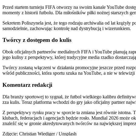
Przed startem turnieju FIFA otworzy na swoim kanale YouTube dostę
momenty z historii futbolu. Dla miłośników piłki nożnej starszych ge
Sekretem Poliszynela jest, że tego rodzaju archiwalia od lat krążył
samodzielnie, zachowując kontrolę nad dystrybucją i wizerunkiem.
Twórcy z dostępem do kulis
Obok oficjalnych partnerów medialnych FIFA i YouTube planują zap
jego kulisy z perspektywy, której tradycyjne media rzadko dostarczaj
Twórcy zostaną włączeni w działania promocyjne jeszcze przed roz
wśród publiczności, która sportu szuka na YouTube, a nie w telewizji 
Komentarz redakcji
Dla branży sportowej to sygnał, że futbol wielkiego kalibru definity
zza kulis. Teraz platforma wchodzi do gry jako oficjalny partner najwi
Z perspektywy rynku pracy w sporcie ta zmiana jest równie istotna. 
klubach, federacjach i agencjach będzie rosło. Mundial 2026 może ok
znaleźć się w gronie akredytowanych twórców na największej imprezi
Zdjęcie: Christian Wiediger / Unsplash