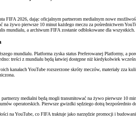
ta FIFA 2026, dając oficjalnym partnerom medialnym nowe możliwości 
ądać na żywo pierwsze 10 minut każdego meczu za pośrednictwem YouT
lis mundialu, a archiwum FIFA zostanie odblokowane dla wszystkich.
a
liższego mundialu. Platforma zyska status Preferowanej Platformy, a 
edno: treści z mundialu będą łatwiej dostępne niż kiedykolwiek wcześni
oich kanałach YouTube rozszerzone skróty meczów, materiały zza kulis,
niczona.
ta partnerzy medialni będą mogli transmitować na żywo pierwsze 10 m
zy umów operatorskich. Pierwsze gwizdki sędziego dotrą bezpośrednio d
ości na YouTube, co FIFA traktuje jako narzędzie promocji i budowan