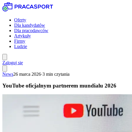
Oferty
Dla kandydatów
Dla pracodawców
Artykuły
Firmy
Ludzie
Zaloguj się
News
26 marca 2026
·
3
min czytania
YouTube oficjalnym partnerem mundialu 2026