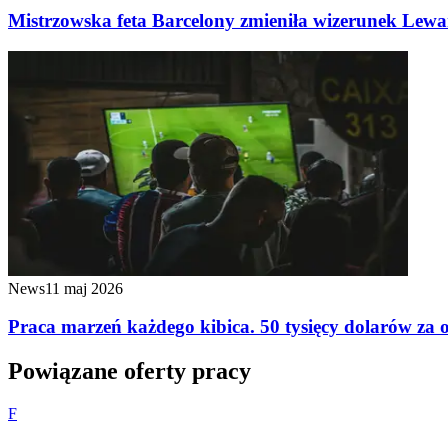
Mistrzowska feta Barcelony zmieniła wizerunek Lew
News
11 maj 2026
Praca marzeń każdego kibica. 50 tysięcy dolarów za
Powiązane oferty pracy
F