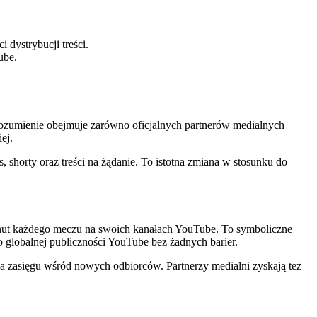
dystrybucji treści.
ube.
porozumienie obejmuje zarówno oficjalnych partnerów medialnych
ej.
 shorty oraz treści na żądanie. To istotna zmiana w stosunku do
inut każdego meczu na swoich kanałach YouTube. To symboliczne
o globalnej publiczności YouTube bez żadnych barier.
ia zasięgu wśród nowych odbiorców. Partnerzy medialni zyskają też