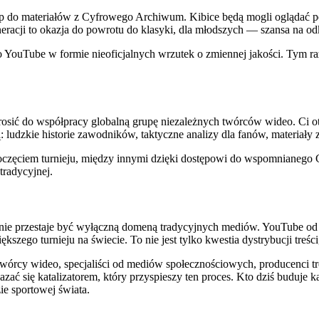
p do materiałów z Cyfrowego Archiwum. Kibice będą mogli oglądać pe
neracji to okazja do powrotu do klasyki, dla młodszych — szansa na odk
y po YouTube w formie nieoficjalnych wrzutek o zmiennej jakości. Tym 
rosić do współpracy globalną grupę niezależnych twórców wideo. Ci 
ą: ludzkie historie zawodników, taktyczne analizy dla fanów, materiały
poczęciem turnieju, między innymi dzięki dostępowi do wspomnianeg
tradycyjnej.
wnie przestaje być wyłączną domeną tradycyjnych mediów. YouTube od la
ększego turnieju na świecie. To nie jest tylko kwestia dystrybucji treśc
Twórcy wideo, specjaliści od mediów społecznościowych, producenci tr
azać się katalizatorem, który przyspieszy ten proces. Kto dziś buduje 
e sportowej świata.