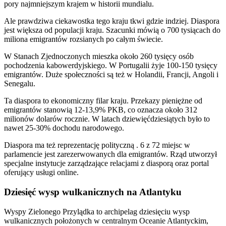
pory najmniejszym krajem w historii mundialu.
Ale prawdziwa ciekawostka tego kraju tkwi gdzie indziej. Diaspora
jest większa od populacji kraju. Szacunki mówią o 700 tysiącach do
miliona emigrantów rozsianych po całym świecie.
W Stanach Zjednoczonych mieszka około 260 tysięcy osób
pochodzenia kabowerdyjskiego. W Portugalii żyje 100-150 tysięcy
emigrantów. Duże społeczności są też w Holandii, Francji, Angoli i
Senegalu.
Ta diaspora to ekonomiczny filar kraju. Przekazy pieniężne od
emigrantów stanowią 12-13,9% PKB, co oznacza około 312
milionów dolarów rocznie. W latach dziewięćdziesiątych było to
nawet 25-30% dochodu narodowego.
Diaspora ma też reprezentację polityczną . 6 z 72 miejsc w
parlamencie jest zarezerwowanych dla emigrantów. Rząd utworzył
specjalne instytucje zarządzające relacjami z diasporą oraz portal
oferujący usługi online.
Dziesięć wysp wulkanicznych na Atlantyku
Wyspy Zielonego Przylądka to archipelag dziesięciu wysp
wulkanicznych położonych w centralnym Oceanie Atlantyckim,