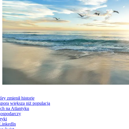
ry zmienił historię
sporą większą niż populacja
ch na Atlantyku
gospodarczy
ryki
 LinkedIn