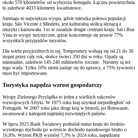
około 570 kilometrów od wybrzeża Senegalu. Łączna powierzchnia
to zaledwie 4033 kilometry kwadratowe.
Santiago to największa wyspa, gdzie mieszka połowa populacji
kraju. São Vicente z Mindelo, jest kulturalną stolicą słynącą z
muzyki i karnawału. I to w zasadzie drugie centrum kraju. Sal i Boa
Vista to wyspy turystyczne, gdzie koncentruje się prawie 77%
wszystkich przyjazdów turystów.
Dla wielu przyjezdnych to raj. Temperatury wahają się od 21 do 30
stopni przez cały rok, słońce świeci 350 dni w roku. Opady są
minimalne, zaledwie 145-240 milimetrów rocznie. Niestety są też
tego wady. Tylko 10% ziemi nadaje się do uprawy, a 75% żywności
musi być importowane.
Turystyka napędza wzrost gospodarczy
Wyspy Zielonego Przylądka to jeden z wielkich sukcesów
rozwojowych Afryki. W 1975 roku kraj uzyskał niepodległość od
Portugalii. W 2007 roku jako drugi kraj w historii, po Botswanie,
awansował z kategorii najmniej rozwiniętych państw.
W lipcu 2025 Bank Światowy podniósł status kraju do średnio-
wysokiego dochodu po wzroście dochodu narodowego brutto o
16,8%. Wzrost PKB wyniósł 7,3% w 2024 roku, napędzany