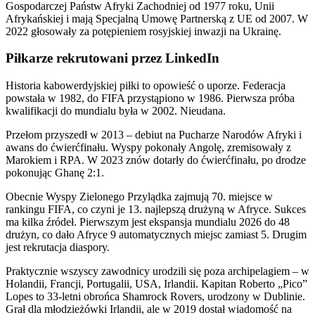
Gospodarczej Państw Afryki Zachodniej od 1977 roku, Unii
Afrykańskiej i mają Specjalną Umowę Partnerską z UE od 2007. W
2022 głosowały za potępieniem rosyjskiej inwazji na Ukrainę.
Piłkarze rekrutowani przez LinkedIn
Historia kabowerdyjskiej piłki to opowieść o uporze. Federacja
powstała w 1982, do FIFA przystąpiono w 1986. Pierwsza próba
kwalifikacji do mundialu była w 2002. Nieudana.
Przełom przyszedł w 2013 – debiut na Pucharze Narodów Afryki i
awans do ćwierćfinału. Wyspy pokonały Angolę, zremisowały z
Marokiem i RPA. W 2023 znów dotarły do ćwierćfinału, po drodze
pokonując Ghanę 2:1.
Obecnie Wyspy Zielonego Przylądka zajmują 70. miejsce w
rankingu FIFA, co czyni je 13. najlepszą drużyną w Afryce. Sukces
ma kilka źródeł. Pierwszym jest ekspansja mundialu 2026 do 48
drużyn, co dało Afryce 9 automatycznych miejsc zamiast 5. Drugim
jest rekrutacja diaspory.
Praktycznie wszyscy zawodnicy urodzili się poza archipelagiem – w
Holandii, Francji, Portugalii, USA, Irlandii. Kapitan Roberto „Pico”
Lopes to 33-letni obrońca Shamrock Rovers, urodzony w Dublinie.
Grał dla młodzieżówki Irlandii, ale w 2019 dostał wiadomość na