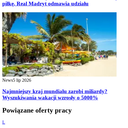
piłkę. Real Madryt odmawia udziału
News
5 lip 2026
Najmniejszy kraj mundialu zarobi miliardy?
Wyszukiwania wakacji wzrosły o 5000%
Powiązane oferty pracy
L