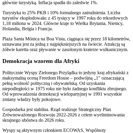
głównie turystyką. Inflacja spadła do zaledwie 1%.
Turystyka to 25% PKB i 10% formalnego zatrudnienia. Liczba
turystów eksplodowała: z 45 tysięcy w 1997 roku do rekordowych
1,18 miliona w 2024. Główne kraje to Wielka Brytania, Niemcy,
Holandia, Belgia i Francja.
Plaża Santa Mónica na Boa Vista, ciągnąca się przez 18 kilometrów,
uznawana jest za jedną z najpiękniejszych na świecie. Atrakcją są
żółwie karetta oraz pływanie w zasolonym kraterze wulkanicznym.
Demokracja wzorem dla Afryki
Politycznie Wyspy Zielonego Przylądka to jedyny kraj afrykański z
maksymalną oceną Freedom House – podwójną „1″ oznaczającą
pełną wolność polityczną i obywatelską. Od uzyskania
niepodległości w 1975 roku nie było żadnego konfliktu zbrojnego.
Od wprowadzenia demokracji wielopartyjnej w 1991 wszystkie
zmiany władzy były pokojowe.
Gospodarka jest stabilna. Rząd realizuje Strategiczny Plan
Zrównoważonego Rozwoju 2022-2026 z celem wyeliminowania
skrajnego ubóstwa do 2026 roku.
Wyspy są aktywnym członkiem ECOWAS, Wspólnoty