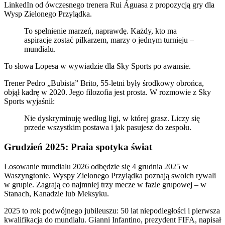
LinkedIn od ówczesnego trenera Rui Águasa z propozycją gry dla
Wysp Zielonego Przylądka.
To spełnienie marzeń, naprawdę. Każdy, kto ma
aspiracje zostać piłkarzem, marzy o jednym turnieju –
mundialu.
To słowa Lopesa w wywiadzie dla Sky Sports po awansie.
Trener Pedro „Bubista” Brito, 55-letni były środkowy obrońca,
objął kadrę w 2020. Jego filozofia jest prosta. W rozmowie z Sky
Sports wyjaśnił:
Nie dyskryminuję według ligi, w której grasz. Liczy się
przede wszystkim postawa i jak pasujesz do zespołu.
Grudzień 2025: Praia spotyka świat
Losowanie mundialu 2026 odbędzie się 4 grudnia 2025 w
Waszyngtonie. Wyspy Zielonego Przylądka poznają swoich rywali
w grupie. Zagrają co najmniej trzy mecze w fazie grupowej – w
Stanach, Kanadzie lub Meksyku.
2025 to rok podwójnego jubileuszu: 50 lat niepodległości i pierwsza
kwalifikacja do mundialu. Gianni Infantino, prezydent FIFA, napisał