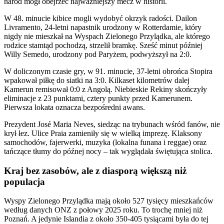
naród mógł obejrzeć najważniejszy mecz w historii.
W 48. minucie kibice mogli wydobyć okrzyk radości. Dailon
Livramento, 24-letni napastnik urodzony w Rotterdamie, który
nigdy nie mieszkał na Wyspach Zielonego Przylądka, ale którego
rodzice stamtąd pochodzą, strzelił bramkę. Sześć minut później
Willy Semedo, urodzony pod Paryżem, podwyższył na 2:0.
W doliczonym czasie gry, w 91. minucie, 37-letni obrońca Stopira
wpakował piłkę do siatki na 3:0. Kilkaset kilometrów dalej
Kamerun remisował 0:0 z Angolą. Niebieskie Rekiny skończyły
eliminacje z 23 punktami, cztery punkty przed Kamerunem.
Pierwsza lokata oznacza bezpośredni awans.
Prezydent José Maria Neves, siedząc na trybunach wśród fanów, nie
krył łez. Ulice Praia zamieniły się w wielką imprezę. Klaksony
samochodów, fajerwerki, muzyka (lokalna funana i reggae) oraz
tańczące tłumy do późnej nocy – tak wyglądała świętująca stolica.
Kraj bez zasobów, ale z diasporą większą niż
populacja
Wyspy Zielonego Przylądka mają około 527 tysięcy mieszkańców
według danych ONZ z połowy 2025 roku. To trochę mniej niż
Poznań. A jedynie Islandia z około 350-405 tysiącami była do tej