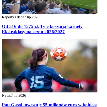
Raporty i dane
7 lip 2026
Od 516 do 1575 zł. Tyle kosztują karnety
Ekstraklasy na sezon 2026/2027
News
7 lip 2026
Pau Gasol inwestuje 55 milionów euro w kobiecą