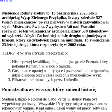
ka świat
Niebieskie Rekiny zrobiły to. 13 października 2025 roku
archipelag Wysp Zielonego Przylądka, liczący zaledwie 527
tysięcy mieszkańców, po raz pierwszy w historii zakwalifikował
się do Mistrzostw Świata. Zwycięstwo 3:0 nad Eswatini
sprawiło, że ten wulkaniczny archipelag leżący 570 kilometrów
od wybrzeża Afryki Zachodniej stał się drugim najmniejszym
krajem, który kiedykolwiek zagra na mundialu. To zwieńczenie
23-letniej drogi, która rozpoczęła się w 2002 roku.
TLDR? ;-) W tym artykule przeczytasz o:
Historycznej kwalifikacji kraju mniejszego niż Poznań, który
pokonał Kamerun w walce o mundial.
Gospodarce opartej na turystyce i przekazach od emigrantów,
gdzie diaspora przewyższa liczebnie mieszkańców wysp.
Piłkarzach rekrutowanych przez LinkedIn.
Poniedziałkowy wieczór, który zmienił historię
Stadion Estádio Nacional de Cabo Verde w stolicy Praia był
wypełniony po brzegi. Wszystkie 15 tysięcy miejsc wyprzedano w
rekordowym tempie. Rząd ogłosił dzień wolny od pracy, żeby cały