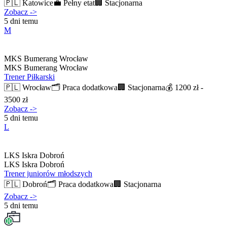
🇵🇱
Katowice
💼
Pełny etat
🏢
Stacjonarna
Zobacz
->
5 dni temu
M
MKS Bumerang Wrocław
MKS Bumerang Wrocław
Trener Piłkarski
🇵🇱
Wrocław
🗂️
Praca dodatkowa
🏢
Stacjonarna
💰
1200 zł -
3500 zł
Zobacz
->
5 dni temu
L
LKS Iskra Dobroń
LKS Iskra Dobroń
Trener juniorów młodszych
🇵🇱
Dobroń
🗂️
Praca dodatkowa
🏢
Stacjonarna
Zobacz
->
5 dni temu