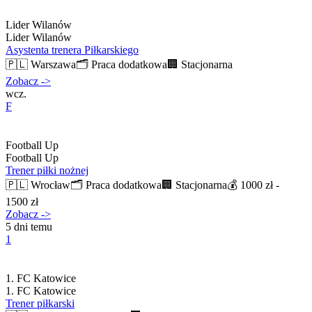
Lider Wilanów
Lider Wilanów
Asystenta trenera Piłkarskiego
🇵🇱
Warszawa
🗂️
Praca dodatkowa
🏢
Stacjonarna
Zobacz
->
wcz.
F
Football Up
Football Up
Trener piłki nożnej
🇵🇱
Wrocław
🗂️
Praca dodatkowa
🏢
Stacjonarna
💰
1000 zł -
1500 zł
Zobacz
->
5 dni temu
1
1. FC Katowice
1. FC Katowice
Trener piłkarski