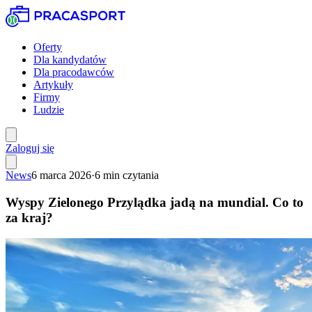
Oferty
Dla kandydatów
Dla pracodawców
Artykuły
Firmy
Ludzie
Zaloguj się
News
6 marca 2026
·
6
min czytania
Wyspy Zielonego Przylądka jadą na mundial. Co to
za kraj?