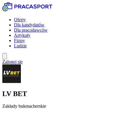
Oferty
Dla kandydatów
Dla pracodawców
Artykuły
Firmy
Ludzie
Zaloguj się
LV BET
Zakłady bukmacherskie