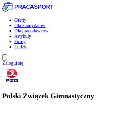
Oferty
Dla kandydatów
Dla pracodawców
Artykuły
Firmy
Ludzie
Zaloguj się
Polski Związek Gimnastyczny