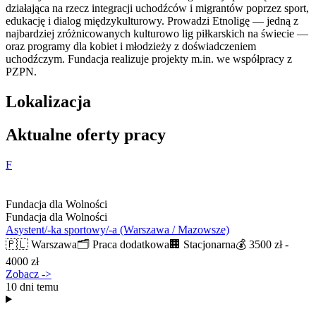
działająca na rzecz integracji uchodźców i migrantów poprzez sport,
edukację i dialog międzykulturowy. Prowadzi Etnoligę — jedną z
najbardziej zróżnicowanych kulturowo lig piłkarskich na świecie —
oraz programy dla kobiet i młodzieży z doświadczeniem
uchodźczym. Fundacja realizuje projekty m.in. we współpracy z
PZPN.
Lokalizacja
Aktualne oferty pracy
F
Fundacja dla Wolności
Fundacja dla Wolności
Asystent/-ka sportowy/-a (Warszawa / Mazowsze)
🇵🇱
Warszawa
🗂️
Praca dodatkowa
🏢
Stacjonarna
💰
3500 zł -
4000 zł
Zobacz
->
10 dni temu