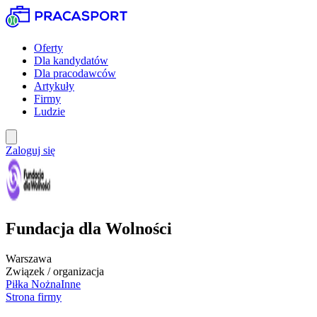
Oferty
Dla kandydatów
Dla pracodawców
Artykuły
Firmy
Ludzie
Zaloguj się
Fundacja dla Wolności
Warszawa
Związek / organizacja
Piłka Nożna
Inne
Strona firmy