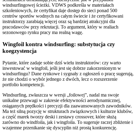
windsurfingowej ścieżki. VDWS podkreśla w materiałach
szkoleniowych, że certyfikat daje dostęp do sieci ponad 500
centrów sportów wodnych na całym świecie i że certyfikowani
instruktorzy zarabiają więcej oraz są bardziej atrakcyjni dla
pracodawców przy rekrutacji. To argument, który w realiach
sezonowego rynku pracy ma realną wagę.
Wingfoil kontra windsurfing: substytucja czy
koegzystencja
Pytanie, które zadaje sobie dziś wielu instruktorów: czy warto
inwestować w wingfoil, jeśli jest się dobrze zakorzenionym w
windsurfingu? Dane rynkowe i sygnały z ogłoszeń o pracę sugerują,
że nie chodzi o wybór jednego z dwóch, lecz o rozszerzenie
portfolio kompetencji.
Windsurfing, zwłaszcza w wersji „foilowej”, nadal ma swoje
unikalne przewagi w zakresie efektywności aerodynamicznej,
osiąganych prędkości i precyzji dla zaawansowanych zawodników.
Ma też silną pozycję w strukturach związkowych i kulturze klubów,
a część marek tworzy deski i zestawy crossover, które służą
zarówno do windfoila, jak i wingfoila. To sugeruje raczej zbliżenie i
wzajemne przenikanie się dyscyplin niż prostą konkurencję.