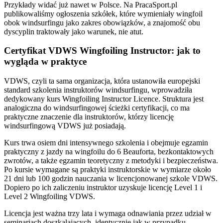
Przykłady widać już nawet w Polsce. Na PracaSport.pl
publikowaliśmy ogłoszenia szkółek, które wymieniały wingfoil
obok windsurfingu jako zakres obowiązków, a znajomość obu
dyscyplin traktowały jako warunek, nie atut.
Certyfikat VDWS Wingfoiling Instructor: jak to
wygląda w praktyce
VDWS, czyli ta sama organizacja, która ustanowiła europejski
standard szkolenia instruktorów windsurfingu, wprowadziła
dedykowany kurs Wingfoiling Instructor Licence. Struktura jest
analogiczna do windsurfingowej ścieżki certyfikacji, co ma
praktyczne znaczenie dla instruktorów, którzy licencję
windsurfingową VDWS już posiadają.
Kurs trwa osiem dni intensywnego szkolenia i obejmuje egzamin
praktyczny z jazdy na wingfoilu do 6 Beauforta, bezkontaktowych
zwrotów, a także egzamin teoretyczny z metodyki i bezpieczeństwa.
Po kursie wymagane są praktyki instruktorskie w wymiarze około
21 dni lub 100 godzin nauczania w licencjonowanej szkole VDWS.
Dopiero po ich zaliczeniu instruktor uzyskuje licencję Level 1 i
Level 2 Wingfoiling VDWS.
Licencja jest ważna trzy lata i wymaga odnawiania przez udział w
seminariach doszkalających, identycznie jak w przypadku