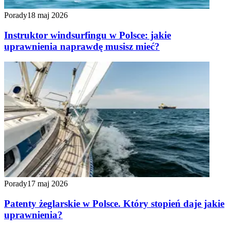
Porady
18 maj 2026
Instruktor windsurfingu w Polsce: jakie
uprawnienia naprawdę musisz mieć?
Porady
17 maj 2026
Patenty żeglarskie w Polsce. Który stopień daje jakie
uprawnienia?