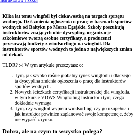
instruktorów i szkół
Kilka lat temu wingfoil był ciekawostką na targach sprzętu
wodnego. Dziś zmienia ogłoszenia o pracę w basenach sportów
wodnych od Bałtyku po Morze Egejskie. Szkoły poszukują
instruktorów znających obie dyscypliny, organizacje
szkoleniowe tworzą osobne certyfikaty, a producenci
przesuwają budżety z windsurfingu na wingfoil. Dla
instruktorów sportów wodnych to jedna z największych zmian
od dekad.
TLDR? ;-) W tym artykule przeczytasz o:
Tym, jak szybko rośnie globalny rynek wingfoilu i dlaczego
ta dyscyplina zmienia ogłoszenia o pracę dla instruktorów
sportów wodnych.
Nowych ścieżkach certyfikacji instruktorskiej dla wingfoila,
w tym kursie VDWS Wingfoiling Instructor i tym, czego
dokładnie wymaga.
Tym, czy wingfoil wypiera windsurfing, czy go uzupełnia i
jak instruktor powinien zaplanować swoje kompetencje, żeby
nie wypaść z rynku.
Dobra, ale na czym to wszystko polega?