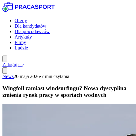
Oferty
Dla kandydatów
Dla pracodawców
Artykuły
Firmy
Ludzie
Zaloguj się
News
20 maja 2026
·
7
min czytania
Wingfoil zamiast windsurfingu? Nowa dyscyplina
zmienia rynek pracy w sportach wodnych