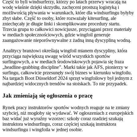
Część to byli windsurferzy, którzy po latach przerwy wracają na
wodę właśnie dzięki skrzydłu, zachęceni prostszą logistyką i
możliwością pływania w warunkach, które dla windsurfingu byłyby
zbyt słabe. Część to osoby, które rozważały kitesurfing, ale
zniechęcały je długie linki i skomplikowane procedury startu.
Trzecia grupa to całkowici nowicjusze, przyciągani przez materiały
w mediach społecznościowych, gdzie wingfoil generuje
zaangażowanie nieporównywalne z żadną inną dyscypliną wodną.
Analitycy branżowi określają wingfoil mianem dyscypliny, która
przyciąga największą uwagę wśród wszystkich sportów
surfingowych, a w mediach środowiskowych pojawia się fraza
„headline-grabbing discipline”. Marki takie jak AFS, pionierzy w
surfingu, całkowicie przesunęły swój biznes w kierunku wingfoilu.
Na targach Boot Düsseldorf 2024 sprzęt wingfoilowy był jednym z
najbardziej widocznych trendów na stoiskach. To nie przypadek.
Jak zmieniają się ogłoszenia o pracę
Rynek pracy instruktorów sportów wodnych reaguje na te zmiany
szybciej, niż mogłoby się wydawać. W ogłoszeniach z europejskich
baz widać już wyraźny wzorzec: szkoły coraz rzadziej szukają
instruktora windsurfingu, coraz częściej szukają instruktora
windsurfingu i wingfoila w jednej osobie.