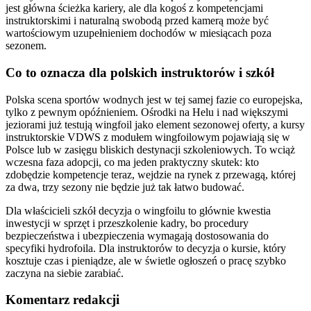
jest główna ścieżka kariery, ale dla kogoś z kompetencjami
instruktorskimi i naturalną swobodą przed kamerą może być
wartościowym uzupełnieniem dochodów w miesiącach poza
sezonem.
Co to oznacza dla polskich instruktorów i szkół
Polska scena sportów wodnych jest w tej samej fazie co europejska,
tylko z pewnym opóźnieniem. Ośrodki na Helu i nad większymi
jeziorami już testują wingfoil jako element sezonowej oferty, a kursy
instruktorskie VDWS z modułem wingfoilowym pojawiają się w
Polsce lub w zasięgu bliskich destynacji szkoleniowych. To wciąż
wczesna faza adopcji, co ma jeden praktyczny skutek: kto
zdobędzie kompetencje teraz, wejdzie na rynek z przewagą, której
za dwa, trzy sezony nie będzie już tak łatwo budować.
Dla właścicieli szkół decyzja o wingfoilu to głównie kwestia
inwestycji w sprzęt i przeszkolenie kadry, bo procedury
bezpieczeństwa i ubezpieczenia wymagają dostosowania do
specyfiki hydrofoila. Dla instruktorów to decyzja o kursie, który
kosztuje czas i pieniądze, ale w świetle ogłoszeń o pracę szybko
zaczyna na siebie zarabiać.
Komentarz redakcji