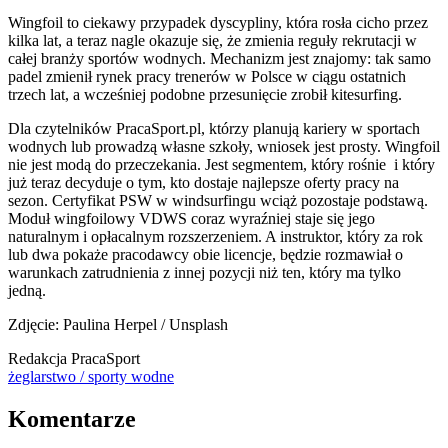
Wingfoil to ciekawy przypadek dyscypliny, która rosła cicho przez
kilka lat, a teraz nagle okazuje się, że zmienia reguły rekrutacji w
całej branży sportów wodnych. Mechanizm jest znajomy: tak samo
padel zmienił rynek pracy trenerów w Polsce w ciągu ostatnich
trzech lat, a wcześniej podobne przesunięcie zrobił kitesurfing.
Dla czytelników PracaSport.pl, którzy planują kariery w sportach
wodnych lub prowadzą własne szkoły, wniosek jest prosty. Wingfoil
nie jest modą do przeczekania. Jest segmentem, który rośnie i który
już teraz decyduje o tym, kto dostaje najlepsze oferty pracy na
sezon. Certyfikat PSW w windsurfingu wciąż pozostaje podstawą.
Moduł wingfoilowy VDWS coraz wyraźniej staje się jego
naturalnym i opłacalnym rozszerzeniem. A instruktor, który za rok
lub dwa pokaże pracodawcy obie licencje, będzie rozmawiał o
warunkach zatrudnienia z innej pozycji niż ten, który ma tylko
jedną.
Zdjęcie: Paulina Herpel / Unsplash
Redakcja PracaSport
żeglarstwo / sporty wodne
Komentarze