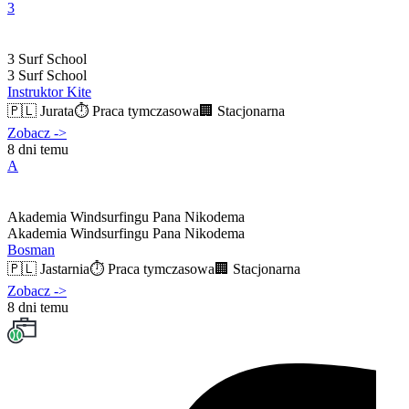
3
3 Surf School
3 Surf School
Instruktor Kite
🇵🇱
Jurata
⏱️
Praca tymczasowa
🏢
Stacjonarna
Zobacz
->
8 dni temu
A
Akademia Windsurfingu Pana Nikodema
Akademia Windsurfingu Pana Nikodema
Bosman
🇵🇱
Jastarnia
⏱️
Praca tymczasowa
🏢
Stacjonarna
Zobacz
->
8 dni temu