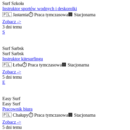
Surf Szkoła
Instruktor sportów wodnych i deskorolki
🇵🇱
Jastarnia
⏱️
Praca tymczasowa
🏢
Stacjonarna
Zobacz
->
3 dni temu
S
Surf Sarbsk
Surf Sarbsk
Instruktor kitesurfingu
🇵🇱
Łeba
⏱️
Praca tymczasowa
🏢
Stacjonarna
Zobacz
->
5 dni temu
E
Easy Surf
Easy Surf
Pracownik biura
🇵🇱
Chałupy
⏱️
Praca tymczasowa
🏢
Stacjonarna
Zobacz
->
5 dni temu