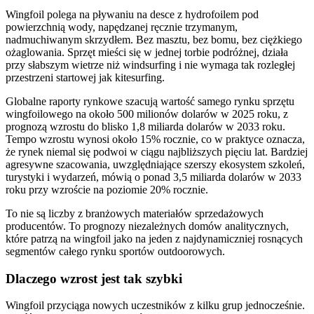
Wingfoil polega na pływaniu na desce z hydrofoilem pod
powierzchnią wody, napędzanej ręcznie trzymanym,
nadmuchiwanym skrzydłem. Bez masztu, bez bomu, bez ciężkiego
ożaglowania. Sprzęt mieści się w jednej torbie podróżnej, działa
przy słabszym wietrze niż windsurfing i nie wymaga tak rozległej
przestrzeni startowej jak kitesurfing.
Globalne raporty rynkowe szacują wartość samego rynku sprzętu
wingfoilowego na około 500 milionów dolarów w 2025 roku, z
prognozą wzrostu do blisko 1,8 miliarda dolarów w 2033 roku.
Tempo wzrostu wynosi około 15% rocznie, co w praktyce oznacza,
że rynek niemal się podwoi w ciągu najbliższych pięciu lat. Bardziej
agresywne szacowania, uwzględniające szerszy ekosystem szkoleń,
turystyki i wydarzeń, mówią o ponad 3,5 miliarda dolarów w 2033
roku przy wzroście na poziomie 20% rocznie.
To nie są liczby z branżowych materiałów sprzedażowych
producentów. To prognozy niezależnych domów analitycznych,
które patrzą na wingfoil jako na jeden z najdynamiczniej rosnących
segmentów całego rynku sportów outdoorowych.
Dlaczego wzrost jest tak szybki
Wingfoil przyciąga nowych uczestników z kilku grup jednocześnie.