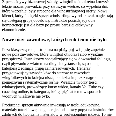
Z perspektywy biznesowej szkoły, wingfoil to konkretna korzyść:
lekcje można prowadzić przy słabszym wietrze, co wypełnia dni,
które wcześniej były stracone dla windsurfingowej oferty. Nowi
klienci, których ciężki sprzęt windsurfingowy odstraszał, nagle stają
się dostępną grupą docelową. Instruktor posiadający obie
kompetencje jest dla bazy po prostu bardziej efektywny
ekonomicznie.
Nowe nisze zawodowe, których rok temu nie było
Poza klasyczną rolą instruktora na plaży pojawiają się zupełnie
nowe pola zawodowe, które wingfoil otworzył albo wyraźnie
przyspieszył. Instruktorzy specjalizujący się w downwind foilingu,
czyli pływaniu z wiatrem na długich dystansach, są osobną
kategorią z rosnącą grupą zainteresowanych. Trenerzy
przygotowujący zawodników do startów w zawodach
wingfoilowych to kolejna nisza, bo liczba imprez z nagrodami
pieniężnymi systematycznie rośnie. Wreszcie twórcy treści
edukacyjnych, prowadzący kursy wideo, kanały YouTube czy
coaching online, to kategoria, której pięć lat temu w sportach
wodnych właściwie nie było.
Producenci sprzętu aktywnie inwestują w treści edukacyjne,
materiały tutorialowe, co generuje dodatkowy popyt na instruktorów
zdolnych do tworzenia materiałów w profesjonalnej jakości. To nie