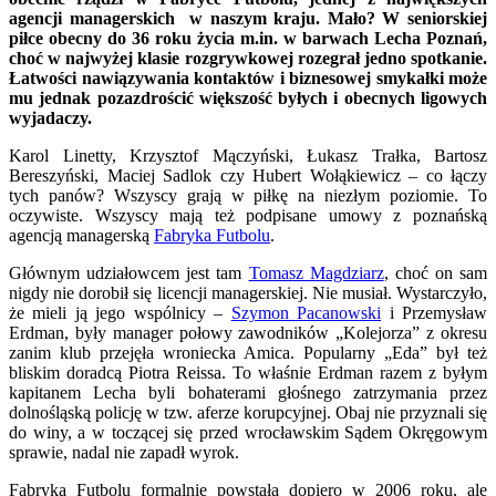
agencji managerskich w naszym kraju. Mało? W seniorskiej
piłce obecny do 36 roku życia m.in. w barwach Lecha Poznań,
choć w najwyżej klasie rozgrywkowej rozegrał jedno spotkanie.
Łatwości nawiązywania kontaktów i biznesowej smykałki może
mu jednak pozazdrościć większość byłych i obecnych ligowych
wyjadaczy.
Karol Linetty, Krzysztof Mączyński, Łukasz Trałka, Bartosz
Bereszyński, Maciej Sadlok czy Hubert Wołąkiewicz – co łączy
tych panów? Wszyscy grają w piłkę na niezłym poziomie. To
oczywiste. Wszyscy mają też podpisane umowy z poznańską
agencją managerską
Fabryka Futbolu
.
Głównym udziałowcem jest tam
Tomasz Magdziarz
, choć on sam
nigdy nie dorobił się licencji managerskiej. Nie musiał. Wystarczyło,
że mieli ją jego wspólnicy –
Szymon Pacanowski
i Przemysław
Erdman, były manager połowy zawodników „Kolejorza” z okresu
zanim klub przejęła wroniecka Amica. Popularny „Eda” był też
bliskim doradcą Piotra Reissa. To właśnie Erdman razem z byłym
kapitanem Lecha byli bohaterami głośnego zatrzymania przez
dolnośląską policję w tzw. aferze korupcyjnej. Obaj nie przyznali się
do winy, a w toczącej się przed wrocławskim Sądem Okręgowym
sprawie, nadal nie zapadł wyrok.
Fabryka Futbolu formalnie powstała dopiero w 2006 roku, ale