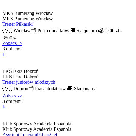
MKS Bumerang Wrocław
MKS Bumerang Wrocław
Trener Piłkarski
🇵🇱
Wrocław
🗂️
Praca dodatkowa
🏢
Stacjonarna
💰
1200 zł -
3500 zł
Zobacz
->
3 dni temu
L
LKS Iskra Dobroń
LKS Iskra Dobroń
Trener juniorów młodszych
🇵🇱
Dobroń
🗂️
Praca dodatkowa
🏢
Stacjonarna
Zobacz
->
3 dni temu
K
Klub Sportowy Academia Espanola
Klub Sportowy Academia Espanola
Asystent trenera piłki nożnej