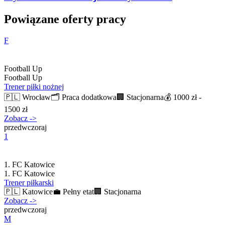
Powiązane oferty pracy
F
Football Up
Football Up
Trener piłki nożnej
🇵🇱
Wrocław
🗂️
Praca dodatkowa
🏢
Stacjonarna
💰
1000 zł -
1500 zł
Zobacz
->
przedwczoraj
1
1. FC Katowice
1. FC Katowice
Trener piłkarski
🇵🇱
Katowice
💼
Pełny etat
🏢
Stacjonarna
Zobacz
->
przedwczoraj
M