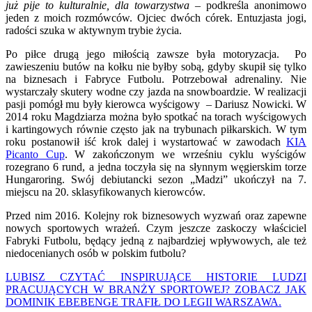
już pije to kulturalnie, dla towarzystwa
– podkreśla anonimowo
jeden z moich rozmówców. Ojciec dwóch córek. Entuzjasta jogi,
radości szuka w aktywnym trybie życia.
Po piłce drugą jego miłością zawsze była motoryzacja. Po
zawieszeniu butów na kołku nie byłby sobą, gdyby skupił się tylko
na biznesach i Fabryce Futbolu. Potrzebował adrenaliny. Nie
wystarczały skutery wodne czy jazda na snowboardzie. W realizacji
pasji pomógł mu były kierowca wyścigowy – Dariusz Nowicki. W
2014 roku Magdziarza można było spotkać na torach wyścigowych
i kartingowych równie często jak na trybunach piłkarskich. W tym
roku postanowił iść krok dalej i wystartować w zawodach
KIA
Picanto Cup
. W zakończonym we wrześniu cyklu wyścigów
rozegrano 6 rund, a jedna toczyła się na słynnym węgierskim torze
Hungaroring. Swój debiutancki sezon „Madzi” ukończył na 7.
miejscu na 20. sklasyfikowanych kierowców.
Przed nim 2016. Kolejny rok biznesowych wyzwań oraz zapewne
nowych sportowych wrażeń. Czym jeszcze zaskoczy właściciel
Fabryki Futbolu, będący jedną z najbardziej wpływowych, ale też
niedocenianych osób w polskim futbolu?
LUBISZ CZYTAĆ INSPIRUJĄCE HISTORIE LUDZI
PRACUJĄCYCH W BRANŻY SPORTOWEJ? ZOBACZ JAK
DOMINIK EBEBENGE TRAFIŁ DO LEGII WARSZAWA.