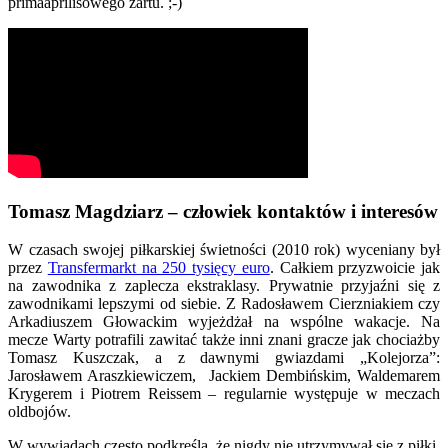
primaaprilisowego żartu. ;-)
Tomasz Magdziarz – człowiek kontaktów i interesów
W czasach swojej piłkarskiej świetności (2010 rok) wyceniany był
przez
Transfermarkt na 250 tysięcy euro
. Całkiem przyzwoicie jak
na zawodnika z zaplecza ekstraklasy. Prywatnie przyjaźni się z
zawodnikami lepszymi od siebie. Z Radosławem Cierzniakiem czy
Arkadiuszem Głowackim wyjeżdżał na wspólne wakacje. Na
mecze Warty potrafili zawitać także inni znani gracze jak chociażby
Tomasz Kuszczak, a z dawnymi gwiazdami „Kolejorza”:
Jarosławem Araszkiewiczem, Jackiem Dembińskim, Waldemarem
Krygerem i Piotrem Reissem – regularnie występuje w meczach
oldbojów.
W wywiadach często podkreśla, że nigdy nie utrzymywał się z piłki.