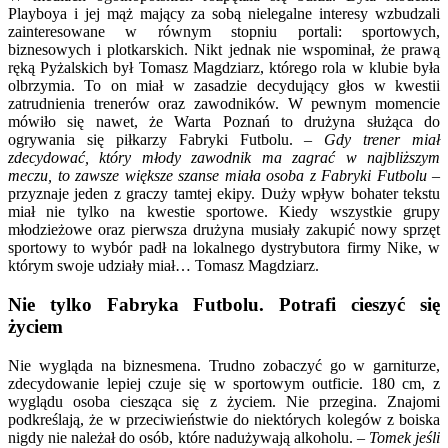
Playboya i jej mąż mający za sobą nielegalne interesy wzbudzali
zainteresowane w równym stopniu portali: sportowych,
biznesowych i plotkarskich. Nikt jednak nie wspominał, że prawą
ręką Pyżalskich był Tomasz Magdziarz, którego rola w klubie była
olbrzymia. To on miał w zasadzie decydujący głos w kwestii
zatrudnienia trenerów oraz zawodników. W pewnym momencie
mówiło się nawet, że Warta Poznań to drużyna służąca do
ogrywania się piłkarzy Fabryki Futbolu. –
Gdy trener miał
zdecydować, który młody zawodnik ma zagrać w najbliższym
meczu, to zawsze większe szanse miała osoba z Fabryki Futbolu
–
przyznaje jeden z graczy tamtej ekipy. Duży wpływ bohater tekstu
miał nie tylko na kwestie sportowe. Kiedy wszystkie grupy
młodzieżowe oraz pierwsza drużyna musiały zakupić nowy sprzęt
sportowy to wybór padł na lokalnego dystrybutora firmy Nike, w
którym swoje udziały miał… Tomasz Magdziarz.
Nie tylko Fabryka Futbolu. Potrafi cieszyć się
życiem
Nie wygląda na biznesmena. Trudno zobaczyć go w garniturze,
zdecydowanie lepiej czuje się w sportowym outficie. 180 cm, z
wyglądu osoba ciesząca się z życiem. Nie przegina. Znajomi
podkreślają, że w przeciwieństwie do niektórych kolegów z boiska
nigdy nie należał do osób, które nadużywają alkoholu. –
Tomek jeśli