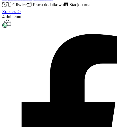
🇵🇱
Gliwice
🗂️
Praca dodatkowa
🏢
Stacjonarna
Zobacz
->
4 dni temu