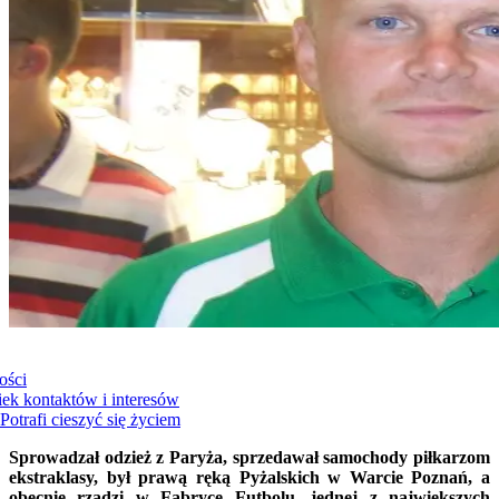
ości
ek kontaktów i interesów
Potrafi cieszyć się życiem
Sprowadzał odzież z Paryża, sprzedawał samochody piłkarzom
ekstraklasy, był prawą ręką Pyżalskich w Warcie Poznań, a
obecnie rządzi w Fabryce Futbolu, jednej z największych