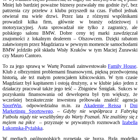
Mniej lub bardziej poważne biznesy pozwalały mu godnie żyć, bez
patrzenia czy przelew z klubu przyszedł na czas. Futbol jednak
otwierał mu wiele drzwi. Przez lata z różnymi wspólnikami
prowadził kilka firm, głównie w branży odzieżowej i
motoryzacyjnej. Auta sprowadzał nie tylko z zagranicy, ale
polskiego salonu BMW. Dobre ceny tej marki zawdzięczał
znajomości z lokalnym dealerem – Olszowcem. Dzięki rabatom
załatwionym przez Magdziarza w pewnym momencie samochodami
BMW jeździło pół składu Wisły Kraków w tym Maciej Żurawski
czy Mauro Cantoro.
To za jego sprawą w Wartę Poznań zainwestowało
Family House
.
Klub z olbrzymimi problemami finansowymi, piękną przedwojenną
historią, ale też małym potencjałem kibicowskim. W tym czasie
Magdziarz był kapitanem i ostoją drużyny, a w klubie jako jeden z
działaczy pracował także jego teść – Zbigniew Śmiglak. Sukces w
pozyskaniu finansowania od dewelopera był tym większy, że
wcześniej bezskutecznie inwestora próbowała znaleźć agencja
SportWin
, odpowiedzialna m.in. za
Akademię Reissa
i
Dni
Marketingu Sportowego
. –
Gdyby nie współpraca z Fabryką
Futbolu nigdy nie weszlibyśmy do Warty Poznań. Nie znaliśmy się z
mężem na piłce
– przyznaje w prywatnych rozmowach
Izabella
Łukomska-Pyżalska
.
W mediach ogólnopolskich rozpętała się burza. Była modelka