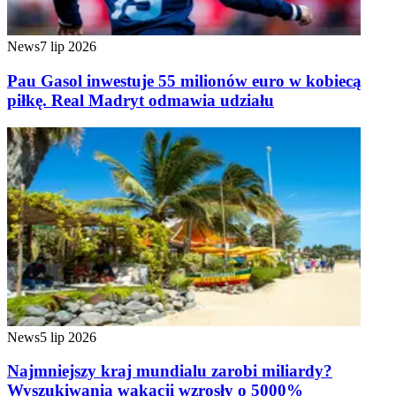
News
7 lip 2026
Pau Gasol inwestuje 55 milionów euro w kobiecą
piłkę. Real Madryt odmawia udziału
News
5 lip 2026
Najmniejszy kraj mundialu zarobi miliardy?
Wyszukiwania wakacji wzrosły o 5000%