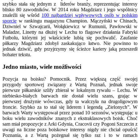
szybko stała się jednym z liderów branży, reprezentując interesy
blisko 80 zawodników. W 2014 roku Magdziarz i jego wspólnicy
znaleźli się wśród
100 najbardziej wpływowych osób w polskim
sporcie
w rankingu magazynu Champion. Mączyński w Chinach,
Dziwniel w Szwajcarii, Wołąkiewicz w Rumunii, Pawłowski w
Maladze, Linetty na dłużej w Lechu to flagowe działania Fabryki
Futbolu, którymi jej właściciele lubią się pochwalić. Zaufanie
piłkarzy Magdziarz zdobył zaskakująco łatwo. Nie powinno to
jednak dziwić, gdy przyjrzymy się ścieżce kariery jaką przeszedł
bohater tekstu.
Jedno miasto, wiele możliwości
Pozycja na boisku? Pomocnik. Przez większą część swojej
przygody sportowej związany z Wartą Poznań, jednak swoje
pierwsze piłkarskie szlify zbierał w lokalnym rywalu – Lechu. W
niebiesko-białych barwach nie dostał wielu szans, grając w
pierwszej drużynie wówczas, gdy ta walczyła na drugoligowym
froncie. Szybko za to stał się liderem i legendą „Zielonych”. W
barwach Warty występował przez ponad 10 sezonów, występując u
boku wielu zawodników znanych z ekstraklasowych boisk. Choć
sam miał propozycje z Arki Gdynia, Cracovii czy Pogoni Szczecin z
uwagi na liczne poza boiskowe interesy nigdy nie chciał opuścić
Poznania, a z Wartą pożegnał się tylko raz i to w ramach