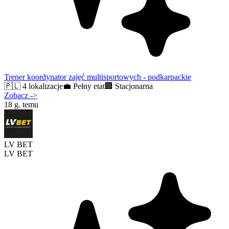
Trener koordynator zajęć multisportowych - podkarpackie
🇵🇱
4 lokalizacje
💼
Pełny etat
🏢
Stacjonarna
Zobacz
->
18 g. temu
LV BET
LV BET