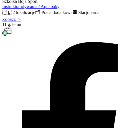
Szkółka Boja Sport
Instruktor pływania / Aquababy
🇵🇱
2 lokalizacje
🗂️
Praca dodatkowa
🏢
Stacjonarna
Zobacz
->
11 g. temu