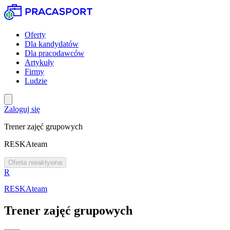
Oferty
Dla kandydatów
Dla pracodawców
Artykuły
Firmy
Ludzie
Zaloguj się
Trener zajęć grupowych
RESKAteam
Oferta nieaktywna
R
RESKAteam
Trener zajęć grupowych