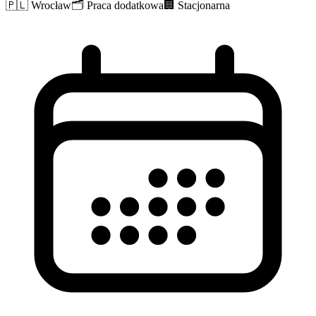
🇵🇱
Wrocław
🗂️
Praca dodatkowa
🏢
Stacjonarna