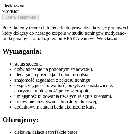
nieaktywna
97
odsłon
Oferta nieaktywna
Poszukujemy trenera lub trenerki do prowadzenia zajęć grupowych,
który dołączy do naszego zespołu w studiu treningów medyczno-
funkcjonalnych oraz fizjoterapii RESKAteam we Wrocławiu.
Wymagania:
status studenta,
doświadczenie na podobnym stanowisku,
nienaganna prezencja i kultura osobista,
znajomość zagadnień z zakresu treningu,
dyspozycyjność, otwartość, pozytywne nastawienie,
charyzma, umiejętność pracy w zespole,
umiejętność budowania trwałych relacji z klientami,
kreowanie pozytywnej atmosfery klubowej,
dodatkowym atutem będą ukończone kursy.
Oferujemy:
ciekawą, dającą satysfakcję pracę,