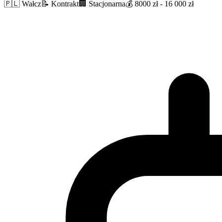
🇵🇱
Wałcz
📝
Kontrakt
🏢
Stacjonarna
💰
8000 zł - 16 000 zł