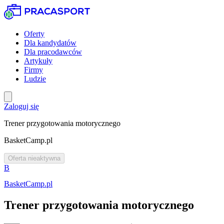
Oferty
Dla kandydatów
Dla pracodawców
Artykuły
Firmy
Ludzie
Zaloguj się
Trener przygotowania motorycznego
BasketCamp.pl
Oferta nieaktywna
B
BasketCamp.pl
Trener przygotowania motorycznego