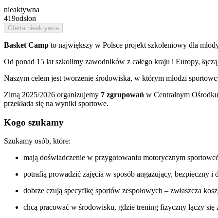
nieaktywna
419
odsłon
Oferta nieaktywna
Basket Camp
to największy w Polsce projekt szkoleniowy dla młod
Od ponad 15 lat szkolimy zawodników z całego kraju i Europy, łącz
Naszym celem jest tworzenie środowiska, w którym młodzi sportowcy 
Zimą 2025/2026 organizujemy
7 zgrupowań
w Centralnym Ośrodku
przekłada się na wyniki sportowe.
Kogo szukamy
Szukamy osób, które:
mają doświadczenie w przygotowaniu motorycznym sportowców 
potrafią prowadzić zajęcia w sposób angażujący, bezpieczny 
dobrze czują specyfikę sportów zespołowych – zwłaszcza kos
chcą pracować w środowisku, gdzie trening fizyczny łączy się