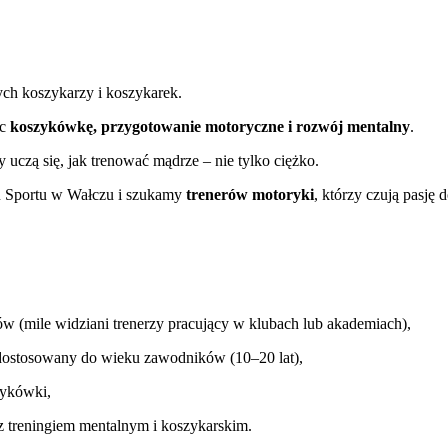
ych koszykarzy i koszykarek.
ąc
koszykówkę, przygotowanie motoryczne i rozwój mentalny
.
uczą się, jak trenować mądrze – nie tylko ciężko.
 Sportu w Wałczu i szukamy
trenerów motoryki
, którzy czują pasję 
(mile widziani trenerzy pracujący w klubach lub akademiach),
i dostosowany do wieku zawodników (10–20 lat),
zykówki,
 z treningiem mentalnym i koszykarskim.