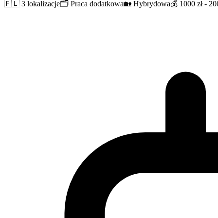
🇵🇱
3 lokalizacje
🗂️
Praca dodatkowa
🏡
Hybrydowa
💰
1000 zł - 20