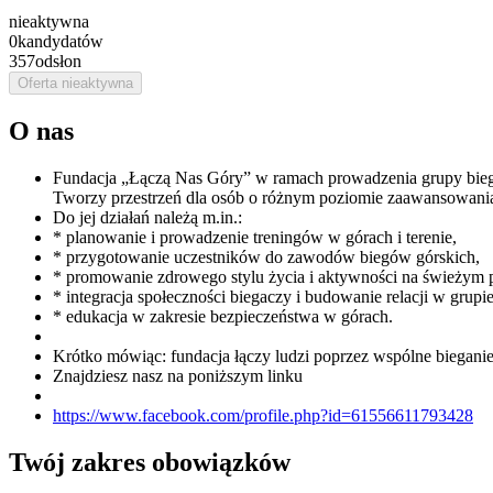
nieaktywna
0
kandydatów
357
odsłon
Oferta nieaktywna
O nas
Fundacja „Łączą Nas Góry” w ramach prowadzenia grupy biegó
Tworzy przestrzeń dla osób o różnym poziomie zaawansowania
Do jej działań należą m.in.:
* planowanie i prowadzenie treningów w górach i terenie,
* przygotowanie uczestników do zawodów biegów górskich,
* promowanie zdrowego stylu życia i aktywności na świeżym 
* integracja społeczności biegaczy i budowanie relacji w grupie
* edukacja w zakresie bezpieczeństwa w górach.
Krótko mówiąc: fundacja łączy ludzi poprzez wspólne bieganie
Znajdziesz nasz na poniższym linku
https://www.facebook.com/profile.php?id=61556611793428
Twój zakres obowiązków