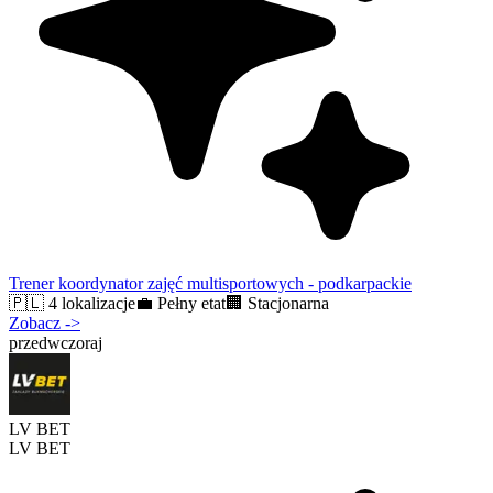
Trener koordynator zajęć multisportowych - podkarpackie
🇵🇱
4 lokalizacje
💼
Pełny etat
🏢
Stacjonarna
Zobacz
->
przedwczoraj
LV BET
LV BET