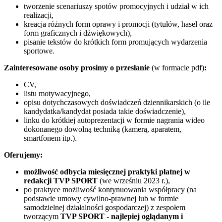
tworzenie scenariuszy spotów promocyjnych i udział w ich
realizacji,
kreacja różnych form oprawy i promocji (tytułów, haseł oraz
form graficznych i dźwiękowych),
pisanie tekstów do krótkich form promujących wydarzenia
sportowe.
Zainteresowane osoby prosimy o przesłanie
(w formacie pdf)
:
CV,
listu motywacyjnego,
opisu dotychczasowych doświadczeń dziennikarskich (o ile
kandydatka/kandydat posiada takie doświadczenie),
linku do krótkiej autoprezentacji w formie nagrania wideo
dokonanego dowolną techniką (kamerą, aparatem,
smartfonem itp.).
Oferujemy:
możliwość odbycia miesięcznej praktyki płatnej w
redakcji TVP SPORT
(we wrześniu 2023 r.),
po praktyce możliwość kontynuowania współpracy (na
podstawie umowy cywilno-prawnej lub w formie
samodzielnej działalności gospodarczej) z zespołem
tworzącym
TVP SPORT - najlepiej oglądanym i