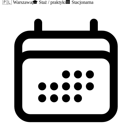
🇵🇱
Warszawa
🎓
Staż / praktyki
🏢
Stacjonarna