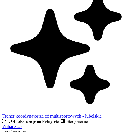
Trener koordynator zajęć multisportowych - lubelskie
🇵🇱
4 lokalizacje
💼
Pełny etat
🏢
Stacjonarna
Zobacz
->
przedwczoraj