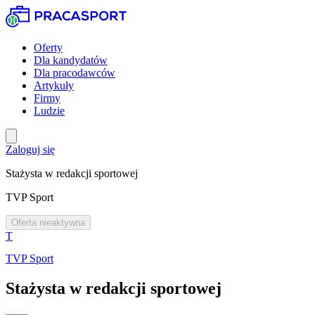
Oferty
Dla kandydatów
Dla pracodawców
Artykuły
Firmy
Ludzie
Zaloguj się
Stażysta w redakcji sportowej
TVP Sport
Oferta nieaktywna
T
TVP Sport
Stażysta w redakcji sportowej