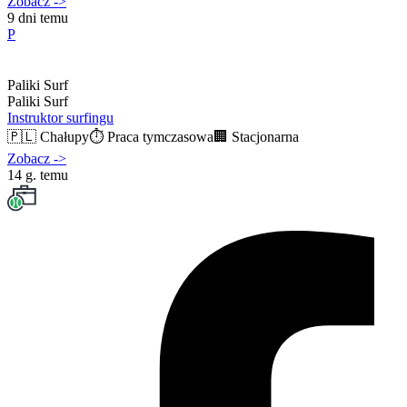
Zobacz
->
9 dni temu
P
Paliki Surf
Paliki Surf
Instruktor surfingu
🇵🇱
Chałupy
⏱️
Praca tymczasowa
🏢
Stacjonarna
Zobacz
->
14 g. temu