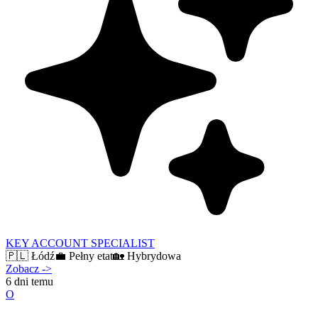
KEY ACCOUNT SPECIALIST
🇵🇱
Łódź
💼
Pełny etat
🏡
Hybrydowa
Zobacz
->
6 dni temu
O