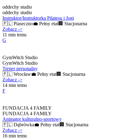
oddechy studio
oddechy studio
Instruktor/Instruktorka Pilatesu i Jogi
🇵🇱
Piaseczno
💼
Pełny etat
🏢
Stacjonarna
Zobacz
->
11 min temu
G
GymWitch Studio
GymWitch Studio
Trener personalny
🇵🇱
Wrocław
💼
Pełny etat
🏢
Stacjonarna
Zobacz
->
14 min temu
F
FUNDACJA 4 FAMILY
FUNDACJA 4 FAMILY
Animator kulturalno-sportowy
🇵🇱
Dąbrówka
💼
Pełny etat
🏢
Stacjonarna
Zobacz
->
16 min temu