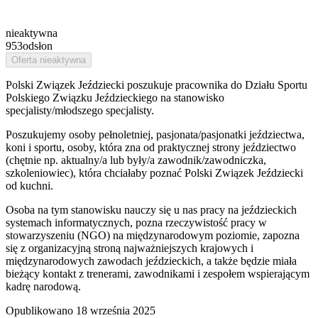
nieaktywna
953
odsłon
Oferta nieaktywna
Polski Związek Jeździecki poszukuje pracownika do Działu Sportu
Polskiego Związku Jeździeckiego na stanowisko
specjalisty/młodszego specjalisty.
Poszukujemy osoby pełnoletniej, pasjonata/pasjonatki jeździectwa,
koni i sportu, osoby, która zna od praktycznej strony jeździectwo
(chętnie np. aktualny/a lub były/a zawodnik/zawodniczka,
szkoleniowiec), która chciałaby poznać Polski Związek Jeździecki
od kuchni.
Osoba na tym stanowisku nauczy się u nas pracy na jeździeckich
systemach informatycznych, pozna rzeczywistość pracy w
stowarzyszeniu (NGO) na międzynarodowym poziomie, zapozna
się z organizacyjną stroną najważniejszych krajowych i
międzynarodowych zawodach jeździeckich, a także będzie miała
bieżący kontakt z trenerami, zawodnikami i zespołem wspierającym
kadrę narodową.
Opublikowano
18 września 2025