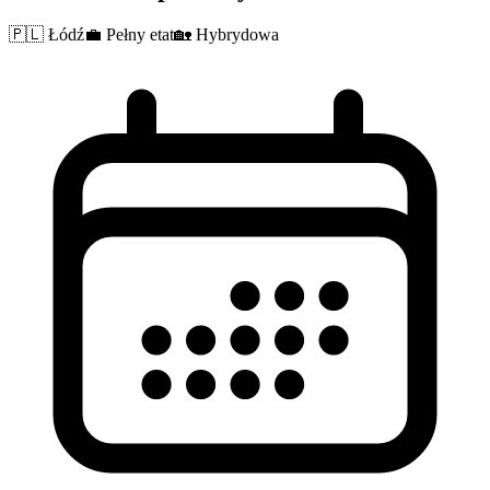
🇵🇱
Łódź
💼
Pełny etat
🏡
Hybrydowa