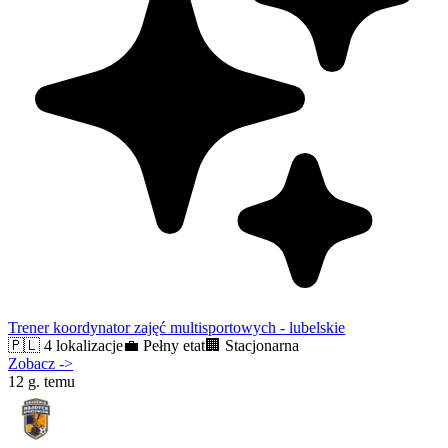
Trener koordynator zajęć multisportowych - lubelskie
🇵🇱
4 lokalizacje
💼
Pełny etat
🏢
Stacjonarna
Zobacz
->
12 g. temu