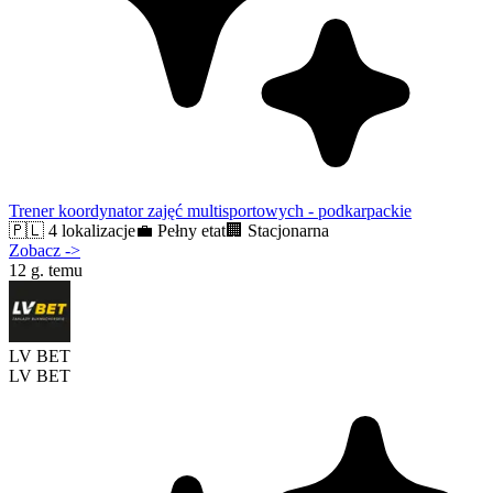
Trener koordynator zajęć multisportowych - podkarpackie
🇵🇱
4 lokalizacje
💼
Pełny etat
🏢
Stacjonarna
Zobacz
->
12 g. temu
LV BET
LV BET