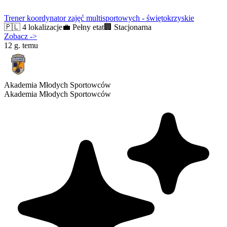
Trener koordynator zajęć multisportowych - świętokrzyskie
🇵🇱
4 lokalizacje
💼
Pełny etat
🏢
Stacjonarna
Zobacz
->
12 g. temu
Akademia Młodych Sportowców
Akademia Młodych Sportowców