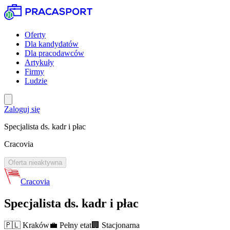
Oferty
Dla kandydatów
Dla pracodawców
Artykuły
Firmy
Ludzie
Zaloguj się
Specjalista ds. kadr i płac
Cracovia
Oferta nieaktywna
Cracovia
Specjalista ds. kadr i płac
🇵🇱
Kraków
💼
Pełny etat
🏢
Stacjonarna