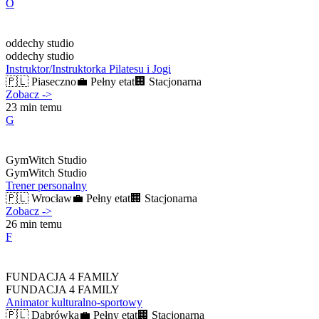
O
oddechy studio
oddechy studio
Instruktor/Instruktorka Pilatesu i Jogi
🇵🇱
Piaseczno
💼
Pełny etat
🏢
Stacjonarna
Zobacz
->
23 min temu
G
GymWitch Studio
GymWitch Studio
Trener personalny
🇵🇱
Wrocław
💼
Pełny etat
🏢
Stacjonarna
Zobacz
->
26 min temu
F
FUNDACJA 4 FAMILY
FUNDACJA 4 FAMILY
Animator kulturalno-sportowy
🇵🇱
Dąbrówka
💼
Pełny etat
🏢
Stacjonarna