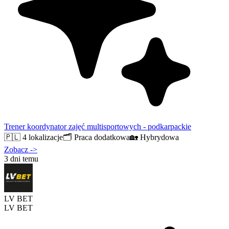
Trener koordynator zajęć multisportowych - podkarpackie
🇵🇱
4 lokalizacje
🗂️
Praca dodatkowa
🏡
Hybrydowa
Zobacz
->
3 dni temu
LV BET
LV BET