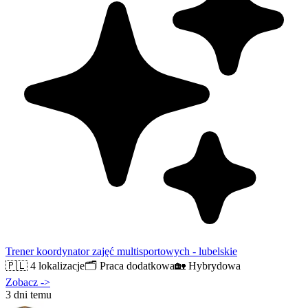
Trener koordynator zajęć multisportowych - lubelskie
🇵🇱
4 lokalizacje
🗂️
Praca dodatkowa
🏡
Hybrydowa
Zobacz
->
3 dni temu