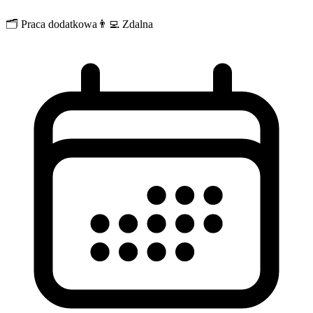
🗂️
Praca dodatkowa
👨‍💻
Zdalna