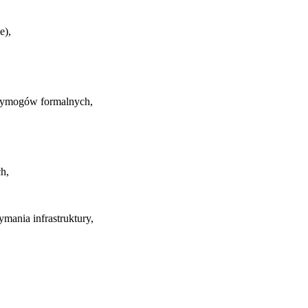
e),
h wymogów formalnych,
h,
mania infrastruktury,