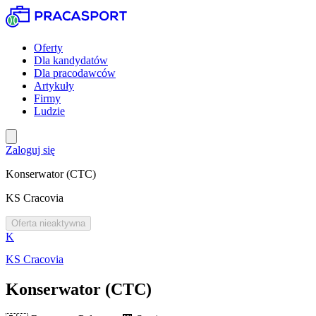
Oferty
Dla kandydatów
Dla pracodawców
Artykuły
Firmy
Ludzie
Zaloguj się
Konserwator (CTC)
KS Cracovia
Oferta nieaktywna
K
KS Cracovia
Konserwator (CTC)