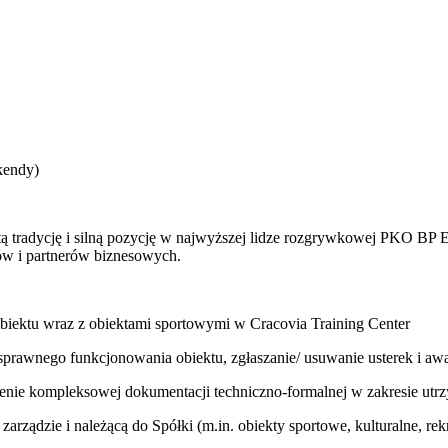
kendy)
tą tradycję i silną pozycję w najwyższej lidze rozgrywkowej PKO BP E
ów i partnerów biznesowych.
obiektu wraz z obiektami sportowymi w Cracovia Training Center
rawnego funkcjonowania obiektu, zgłaszanie/ usuwanie usterek i awa
ie kompleksowej dokumentacji techniczno-formalnej w zakresie utrzy
zarządzie i należącą do Spółki (m.in. obiekty sportowe, kulturalne, rek