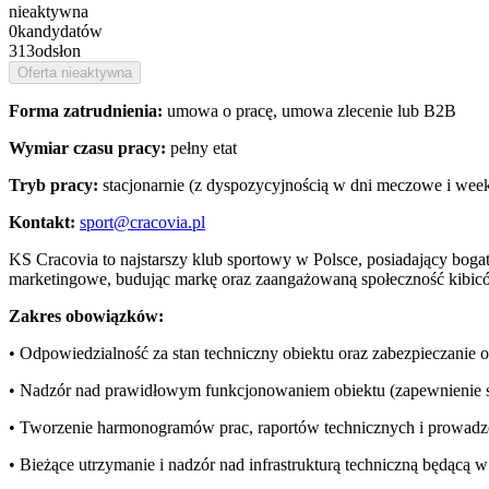
nieaktywna
0
kandydatów
313
odsłon
Oferta nieaktywna
Forma zatrudnienia:
umowa o pracę, umowa zlecenie lub B2B
Wymiar czasu pracy:
pełny etat
Tryb pracy:
stacjonarnie (z dyspozycyjnością w dni meczowe i wee
Kontakt:
sport@cracovia.pl
KS Cracovia to najstarszy klub sportowy w Polsce, posiadający boga
marketingowe, budując markę oraz zaangażowaną społeczność kibic
Zakres obowiązków:
• Odpowiedzialność za stan techniczny obiektu oraz zabezpieczanie 
• Nadzór nad prawidłowym funkcjonowaniem obiektu (zapewnienie sp
• Tworzenie harmonogramów prac, raportów technicznych i prowadzen
• Bieżące utrzymanie i nadzór nad infrastrukturą techniczną będącą w 