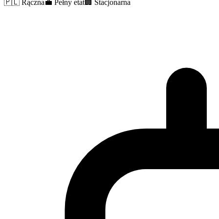
🇵🇱
Rączna
💼
Pełny etat
🏢
Stacjonarna