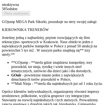
nieaktywna
585
odsłon
Oferta nieaktywna
GOjump MEGA Park Sikorki, poszukuje na stery swojej załogi:
KIEROWNIKA TRENERÓW
Jesteśmy jedną z najbardziej, prężnie rozwijających się firm
rekreacyjno- sportowych w Krakowie. Nasz obiekt to jeden z
największych parków trampolin w Polsce z ponad 50 atrakcji na
powierzchni 5 tys m2 . W naszym parku znajdują się** trzy
strefy:**
**GOjump - **strefa gdzie znajdziesz trampoliny, tory
przeszkód, tor ninja, tyrolkę i wiele innych stref
tematycznych, zarówno dla dzieci jaki i dla dorosłych,
GOair
- powietrzne miasto jeden z największych
dmuchanych torów przeszkód w Polsce,
**Mali Ninja - **strefa dla najmłodszych już od 1 roku życia.
Oprócz klientów indywidualnych, organizujemy również imprezy
urodzinowe, półkolonie, wyjścia grupowe czy integracyjne.
Stawiamy na rozwój najmłodszych i tych starszych. Prowadzimy
zajęcia sportowe z dziedzin takich jak Akrobatyka, Gimnastyka,