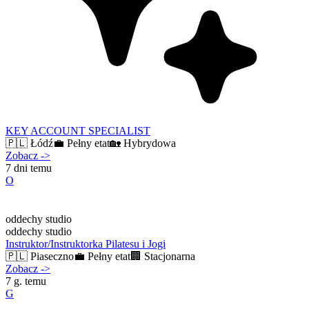
KEY ACCOUNT SPECIALIST
🇵🇱
Łódź
💼
Pełny etat
🏡
Hybrydowa
Zobacz
->
7 dni temu
O
oddechy studio
oddechy studio
Instruktor/Instruktorka Pilatesu i Jogi
🇵🇱
Piaseczno
💼
Pełny etat
🏢
Stacjonarna
Zobacz
->
7 g. temu
G