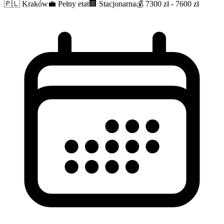
🇵🇱
Kraków
💼
Pełny etat
🏢
Stacjonarna
💰
7300 zł - 7600 zł