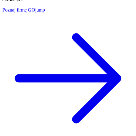
Poznaj firmę
GOjump