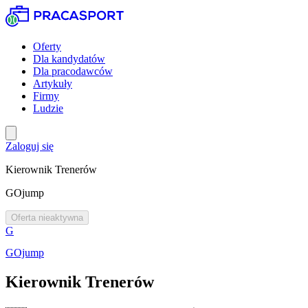
Oferty
Dla kandydatów
Dla pracodawców
Artykuły
Firmy
Ludzie
Zaloguj się
Kierownik Trenerów
GOjump
Oferta nieaktywna
G
GOjump
Kierownik Trenerów