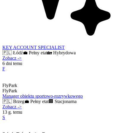
KEY ACCOUNT SPECIALIST
🇵🇱
Łódź
💼
Pełny etat
🏡
Hybrydowa
Zobacz
->
6 dni temu
F
FlyPark
FlyPark
Manager obiektu sportowo-rozrywkowego
🇵🇱
Brzeg
💼
Pełny etat
🏢
Stacjonarna
Zobacz
->
13 g. temu
S