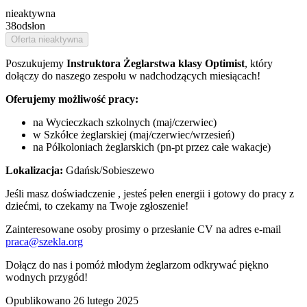
nieaktywna
38
odsłon
Oferta nieaktywna
Poszukujemy
Instruktora Żeglarstwa klasy Optimist
, który
dołączy do naszego zespołu w nadchodzących miesiącach!
Oferujemy możliwość pracy:
na Wycieczkach szkolnych (maj/czerwiec)
w Szkółce żeglarskiej (maj/czerwiec/wrzesień)
na Półkoloniach żeglarskich (pn-pt przez całe wakacje)
Lokalizacja:
Gdańsk/Sobieszewo
Jeśli masz doświadczenie , jesteś pełen energii i gotowy do pracy z
dziećmi, to czekamy na Twoje zgłoszenie!
Zainteresowane osoby prosimy o przesłanie CV na adres e-mail
praca@szekla.org
Dołącz do nas i pomóż młodym żeglarzom odkrywać piękno
wodnych przygód!
Opublikowano
26 lutego 2025