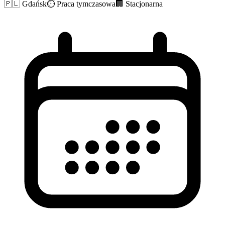
🇵🇱
Gdańsk
⏱️
Praca tymczasowa
🏢
Stacjonarna