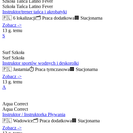
Szkoła Tańca Latino Fever
Szkoła Tańca Latino Fever
Instruktor/trener tańca i akrobatyki
🇵🇱
6 lokalizacji
🗂️
Praca dodatkowa
🏢
Stacjonarna
Zobacz
->
13 g. temu
S
Surf Szkoła
Surf Szkoła
Instruktor sportów wodnych i deskorolki
🇵🇱
Jastarnia
⏱️
Praca tymczasowa
🏢
Stacjonarna
Zobacz
->
13 g. temu
A
Aqua Correct
Aqua Correct
Instruktor / Instruktorka Pływania
🇵🇱
Wadowice
🗂️
Praca dodatkowa
🏢
Stacjonarna
Zobacz
->