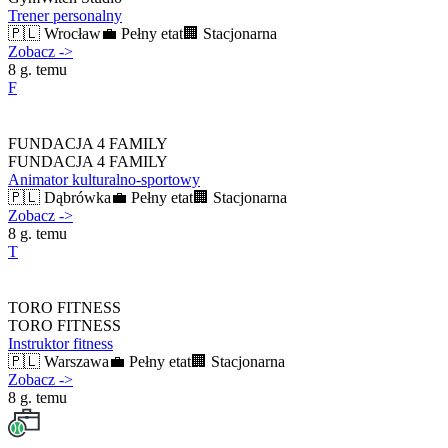
Trener personalny
🇵🇱
Wrocław
💼
Pełny etat
🏢
Stacjonarna
Zobacz
->
8 g. temu
F
FUNDACJA 4 FAMILY
FUNDACJA 4 FAMILY
Animator kulturalno-sportowy
🇵🇱
Dąbrówka
💼
Pełny etat
🏢
Stacjonarna
Zobacz
->
8 g. temu
T
TORO FITNESS
TORO FITNESS
Instruktor fitness
🇵🇱
Warszawa
💼
Pełny etat
🏢
Stacjonarna
Zobacz
->
8 g. temu