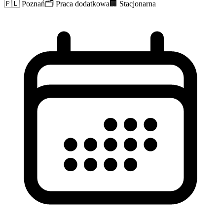
🇵🇱
Poznań
🗂️
Praca dodatkowa
🏢
Stacjonarna