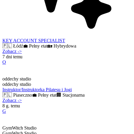
KEY ACCOUNT SPECIALIST
🇵🇱
Łódź
💼
Pełny etat
🏡
Hybrydowa
Zobacz
->
7 dni temu
O
oddechy studio
oddechy studio
Instruktor/Instruktorka Pilatesu i Jogi
🇵🇱
Piaseczno
💼
Pełny etat
🏢
Stacjonarna
Zobacz
->
8 g. temu
G
GymWitch Studio
GymWitch Studio