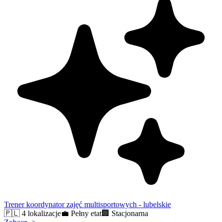
Trener koordynator zajęć multisportowych - lubelskie
🇵🇱
4 lokalizacje
💼
Pełny etat
🏢
Stacjonarna