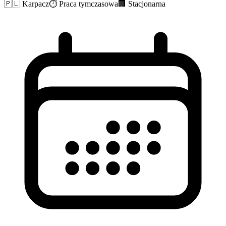
🇵🇱
Karpacz
⏱️
Praca tymczasowa
🏢
Stacjonarna