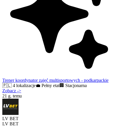
Trener koordynator zajęć multisportowych - podkarpackie
🇵🇱
4 lokalizacje
💼
Pełny etat
🏢
Stacjonarna
Zobacz
->
21 g. temu
LV BET
LV BET