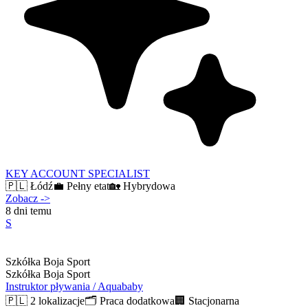
KEY ACCOUNT SPECIALIST
🇵🇱
Łódź
💼
Pełny etat
🏡
Hybrydowa
Zobacz
->
8 dni temu
S
Szkółka Boja Sport
Szkółka Boja Sport
Instruktor pływania / Aquababy
🇵🇱
2 lokalizacje
🗂️
Praca dodatkowa
🏢
Stacjonarna