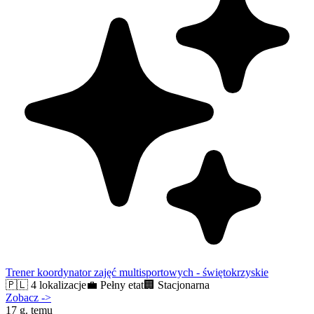
Trener koordynator zajęć multisportowych - świętokrzyskie
🇵🇱
4 lokalizacje
💼
Pełny etat
🏢
Stacjonarna
Zobacz
->
17 g. temu