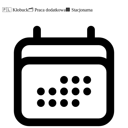
🇵🇱
Kłobuck
🗂️
Praca dodatkowa
🏢
Stacjonarna