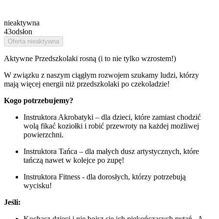
nieaktywna
43
odsłon
Oferta nieaktywna
Aktywne Przedszkolaki rosną (i to nie tylko wzrostem!)
W związku z naszym ciągłym rozwojem szukamy ludzi, którzy
mają więcej energii niż przedszkolaki po czekoladzie!
Kogo potrzebujemy?
Instruktora Akrobatyki – dla dzieci, które zamiast chodzić
wolą fikać koziołki i robić przewroty na każdej możliwej
powierzchni.
Instruktora Tańca – dla małych dusz artystycznych, które
tańczą nawet w kolejce po zupę!
Instruktora Fitness - dla dorosłych, którzy potrzebują
wycisku!
Jeśli:
Kochasz dzieci i nie boisz się ich niekończących pytań „A