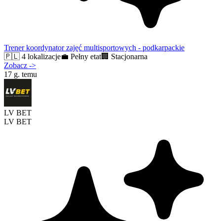
Trener koordynator zajęć multisportowych - podkarpackie
🇵🇱
4 lokalizacje
💼
Pełny etat
🏢
Stacjonarna
Zobacz
->
17 g. temu
LV BET
LV BET