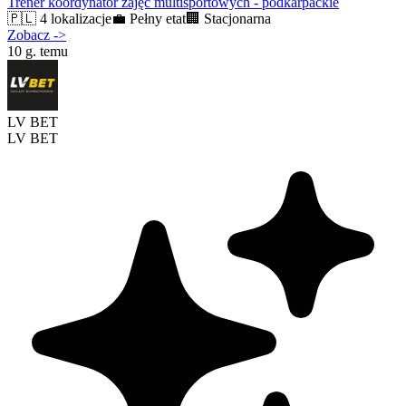
Trener koordynator zajęć multisportowych - podkarpackie
🇵🇱
4 lokalizacje
💼
Pełny etat
🏢
Stacjonarna
Zobacz
->
10 g. temu
LV BET
LV BET