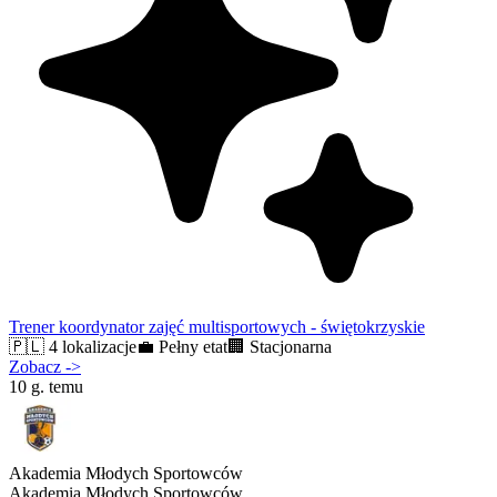
Trener koordynator zajęć multisportowych - świętokrzyskie
🇵🇱
4 lokalizacje
💼
Pełny etat
🏢
Stacjonarna
Zobacz
->
10 g. temu
Akademia Młodych Sportowców
Akademia Młodych Sportowców