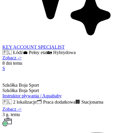
KEY ACCOUNT SPECIALIST
🇵🇱
Łódź
💼
Pełny etat
🏡
Hybrydowa
Zobacz
->
8 dni temu
S
Szkółka Boja Sport
Szkółka Boja Sport
Instruktor pływania / Aquababy
🇵🇱
2 lokalizacje
🗂️
Praca dodatkowa
🏢
Stacjonarna
Zobacz
->
3 g. temu