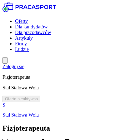
Oferty
Dla kandydatów
Dla pracodawców
Artykuły
Firmy
Ludzie
Zaloguj się
Fizjoterapeuta
Stal Stalowa Wola
Oferta nieaktywna
S
Stal Stalowa Wola
Fizjoterapeuta