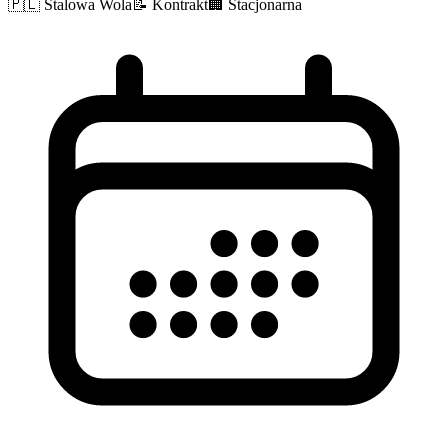
🇵🇱
Stalowa Wola
📝
Kontrakt
🏢
Stacjonarna