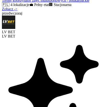
Trener koordynator zajęć multisportowych - podkarpackie
🇵🇱
4 lokalizacje
💼
Pełny etat
🏢
Stacjonarna
Zobacz
->
przedwczoraj
LV BET
LV BET