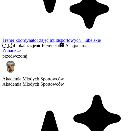
Trener koordynator zajęć multisportowych - lubelskie
🇵🇱
4 lokalizacje
💼
Pełny etat
🏢
Stacjonarna
Zobacz
->
przedwczoraj
Akademia Młodych Sportowców
Akademia Młodych Sportowców