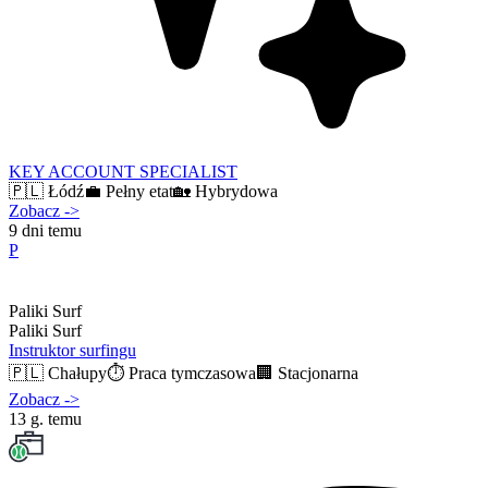
KEY ACCOUNT SPECIALIST
🇵🇱
Łódź
💼
Pełny etat
🏡
Hybrydowa
Zobacz
->
9 dni temu
P
Paliki Surf
Paliki Surf
Instruktor surfingu
🇵🇱
Chałupy
⏱️
Praca tymczasowa
🏢
Stacjonarna
Zobacz
->
13 g. temu