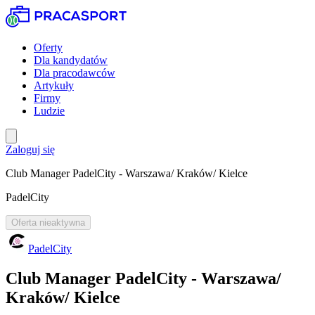
Oferty
Dla kandydatów
Dla pracodawców
Artykuły
Firmy
Ludzie
Zaloguj się
Club Manager PadelCity - Warszawa/ Kraków/ Kielce
PadelCity
Oferta nieaktywna
PadelCity
Club Manager PadelCity - Warszawa/
Kraków/ Kielce