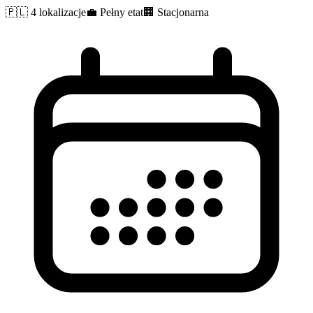
🇵🇱
4 lokalizacje
💼
Pełny etat
🏢
Stacjonarna