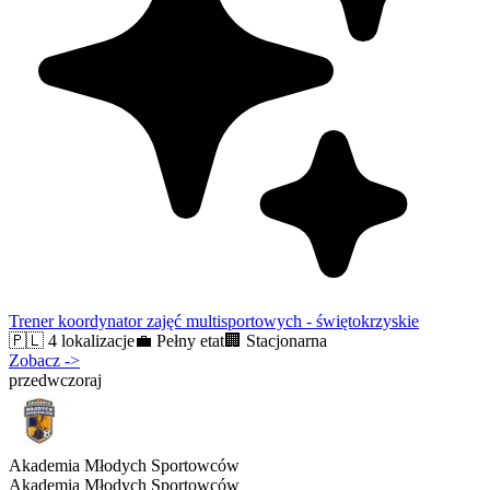
Trener koordynator zajęć multisportowych - świętokrzyskie
🇵🇱
4 lokalizacje
💼
Pełny etat
🏢
Stacjonarna
Zobacz
->
przedwczoraj
Akademia Młodych Sportowców
Akademia Młodych Sportowców