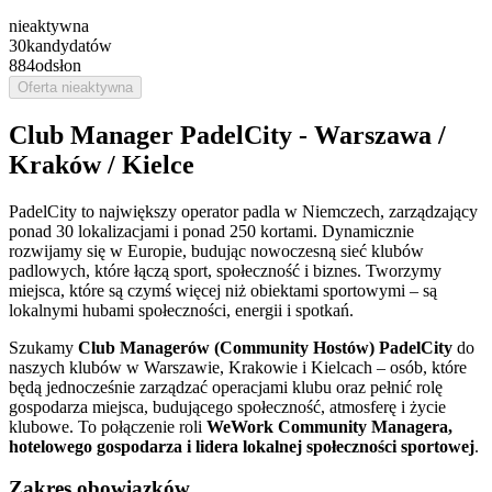
nieaktywna
30
kandydatów
884
odsłon
Oferta nieaktywna
Club Manager PadelCity - Warszawa /
Kraków / Kielce
PadelCity to największy operator padla w Niemczech, zarządzający
ponad 30 lokalizacjami i ponad 250 kortami. Dynamicznie
rozwijamy się w Europie, budując nowoczesną sieć klubów
padlowych, które łączą sport, społeczność i biznes. Tworzymy
miejsca, które są czymś więcej niż obiektami sportowymi – są
lokalnymi hubami społeczności, energii i spotkań.
Szukamy
Club Managerów (Community Hostów) PadelCity
do
naszych klubów w Warszawie, Krakowie i Kielcach – osób, które
będą jednocześnie zarządzać operacjami klubu oraz pełnić rolę
gospodarza miejsca, budującego społeczność, atmosferę i życie
klubowe. To połączenie roli
WeWork Community Managera,
hotelowego gospodarza i lidera lokalnej społeczności sportowej
.
Zakres obowiązków