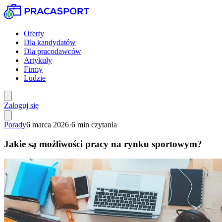
Oferty
Dla kandydatów
Dla pracodawców
Artykuły
Firmy
Ludzie
Zaloguj się
Porady
6 marca 2026
·
6
min czytania
Jakie są możliwości pracy na rynku sportowym?