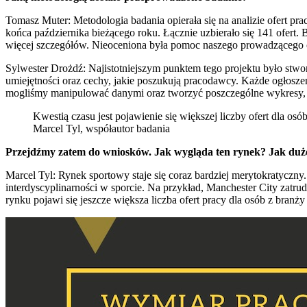
Tomasz Muter: Metodologia badania opierała się na analizie ofert pr
końca października bieżącego roku. Łącznie uzbierało się 141 ofert.
więcej szczegółów. Nieoceniona była pomoc naszego prowadzącego o
Sylwester Drożdź: Najistotniejszym punktem tego projektu było stwor
umiejętności oraz cechy, jakie poszukują pracodawcy. Każde ogłosze
mogliśmy manipulować danymi oraz tworzyć poszczególne wykresy, 
Kwestią czasu jest pojawienie się większej liczby ofert dla osó
Marcel Tyl, współautor badania
Przejdźmy zatem do wniosków. Jak wygląda ten rynek? Jak dużo 
Marcel Tyl: Rynek sportowy staje się coraz bardziej merytokratyczny
interdyscyplinarności w sporcie. Na przykład, Manchester City zatr
rynku pojawi się jeszcze większa liczba ofert pracy dla osób z branży