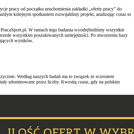
zycje pracy od początku uruchomienia zakładki „oferty pracy” do
każdym kolejnym spotkaniem rozwijaliśmy projekt, analizując coraz to
al PracaSport.pl. W ramach tego badania wyodrębniliśmy wszystkie
z przede wszystkim poszukiwanych umiejętności. Po stworzeniu bazy
kujących wyników.
i fizycznie. Według naszych badań ma to związek ze wzrostem
stały zdominowane przez liczby. Kwestią czasu, gdy na polskim