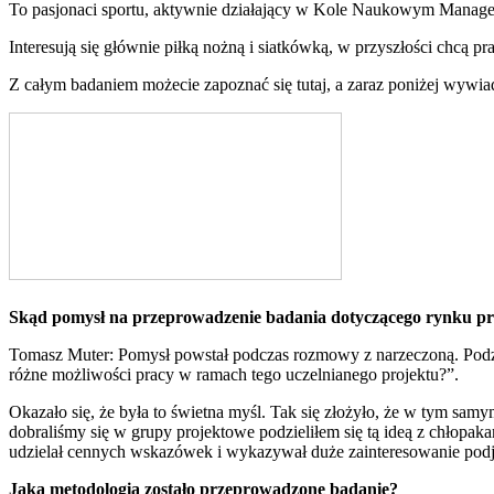
To pasjonaci sportu, aktywnie działający w Kole Naukowym Manager
Interesują się głównie piłką nożną i siatkówką, w przyszłości chcą 
Z całym badaniem możecie zapoznać się tutaj, a zaraz poniżej wywia
Skąd pomysł na przeprowadzenie badania dotyczącego rynku pr
Tomasz Muter: Pomysł powstał podczas rozmowy z narzeczoną. Podzi
różne możliwości pracy w ramach tego uczelnianego projektu?”.
Okazało się, że była to świetna myśl. Tak się złożyło, że w tym sa
dobraliśmy się w grupy projektowe podzieliłem się tą ideą z chłopa
udzielał cennych wskazówek i wykazywał duże zainteresowanie podj
Jaką metodologią zostało przeprowadzone badanie?