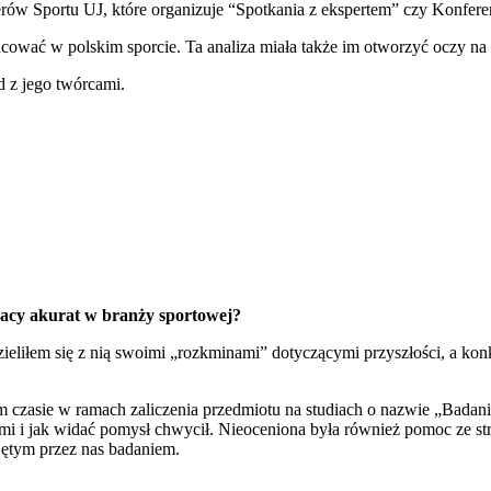
ów Sportu UJ, które organizuje “Spotkania z ekspertem” czy Konfer
pracować w polskim sporcie. Ta analiza miała także im otworzyć oczy n
d z jego twórcami.
acy akurat w branży sportowej?
eliłem się z nią swoimi „rozkminami” dotyczącymi przyszłości, a ko
mym czasie w ramach zaliczenia przedmiotu na studiach o nazwie „Bad
kami i jak widać pomysł chwycił. Nieoceniona była również pomoc ze s
ętym przez nas badaniem.