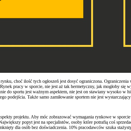
 rynku, choć ilość tych ogłoszeń jest dosyć ograniczona. Ograniczenia 
. Rynek pracy w sporcie, nie jest aż tak hermetyczny, jak mogłoby się
ie do sportu jest ważnym aspektem, nie jest on stawiany wysoko w hie
cznego podejścia. Także samo zamiłowanie sportem nie jest wystarczaj
pekty projektu. Aby móc zobrazować wymagania rynkowe w sporcie pos
Największy popyt jest na specjalistów, osoby które potrafią coś sprzed
mknięty dla osób bez doświadczenia. 10% pracodawców szuka stażysty 