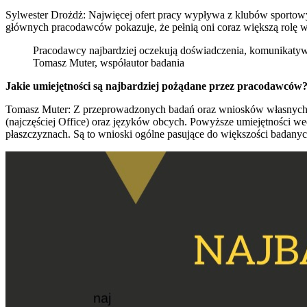
Sylwester Drożdż: Najwięcej ofert pracy wypływa z klubów sportow
głównych pracodawców pokazuje, że pełnią oni coraz większą rolę w 
Pracodawcy najbardziej oczekują doświadczenia, komunikaty
Tomasz Muter, współautor badania
Jakie umiejętności są najbardziej pożądane przez pracodawców? 
Tomasz Muter: Z przeprowadzonych badań oraz wniosków własnych 
(najczęściej Office) oraz języków obcych. Powyższe umiejętności wed
płaszczyznach. Są to wnioski ogólne pasujące do większości badany