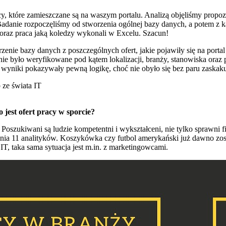
acy, które zamieszczane są na waszym portalu. Analizą objęliśmy propo
 Badanie rozpoczęliśmy od stworzenia ogólnej bazy danych, a potem z 
raz praca jaką koledzy wykonali w Excelu. Szacun!
zenie bazy danych z poszczególnych ofert, jakie pojawiły się na port
nie było weryfikowane pod kątem lokalizacji, branży, stanowiska ora
wyniki pokazywały pewną logikę, choć nie obyło się bez paru zaska
b ze świata IT
jest ofert pracy w sporcie?
. Poszukiwani są ludzie kompetentni i wykształceni, nie tylko sprawn
udnia 11 analityków. Koszykówka czy futbol amerykański już dawno zo
 IT, taka sama sytuacja jest m.in. z marketingowcami.