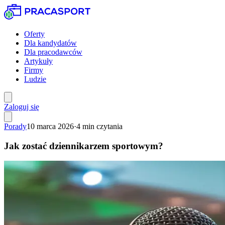
Oferty
Dla kandydatów
Dla pracodawców
Artykuły
Firmy
Ludzie
Zaloguj się
Porady
10 marca 2026
·
4
min czytania
Jak zostać dziennikarzem sportowym?