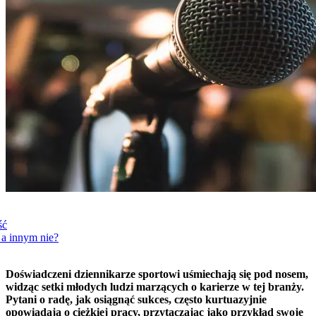
ść
 a innym nie?
Doświadczeni dziennikarze sportowi uśmiechają się pod nosem,
widząc setki młodych ludzi marzących o karierze w tej branży.
Pytani o radę, jak osiągnąć sukces, często kurtuazyjnie
opowiadają o ciężkiej pracy, przytaczając jako przykład swoje