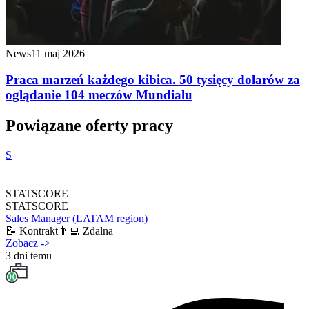
News
11 maj 2026
Praca marzeń każdego kibica. 50 tysięcy dolarów za
oglądanie 104 meczów Mundialu
Powiązane oferty pracy
S
STATSCORE
STATSCORE
Sales Manager (LATAM region)
📝
Kontrakt
👨‍💻
Zdalna
Zobacz
->
3 dni temu