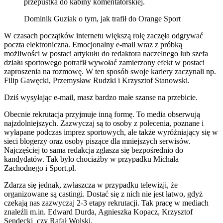
przepustka do kabiny komentatorskiej.
Dominik Guziak o tym, jak trafił do Orange Sport
W czasach początków internetu większą rolę zaczęła odgrywać
poczta elektroniczna. Emocjonalny e-mail wraz z próbką
możliwości w postaci artykułu do redaktora naczelnego lub szefa
działu sportowego potrafił wywołać zamierzony efekt w postaci
zaproszenia na rozmowę. W ten sposób swoje kariery zaczynali np.
Filip Gawęcki, Przemysław Rudzki i Krzysztof Stanowski.
Dziś wysyłając e-mail, masz bardzo małe szanse na przebicie.
Obecnie rekrutacja przyjmuje inną formę. To media obserwują
najzdolniejszych. Zazwyczaj są to osoby z polecenia, poznane i
wyłapane podczas imprez sportowych, ale także wyróżniający się w
sieci blogerzy oraz osoby piszące dla mniejszych serwisów.
Najczęściej to sama redakcja zgłasza się bezpośrednio do
kandydatów. Tak było chociażby w przypadku Michała
Zachodnego i Sport.pl.
Zdarza się jednak, zwłaszcza w przypadku telewizji, że
organizowane są castingi. Dostać się z nich nie jest łatwo, gdyż
czekają nas zazwyczaj 2-3 etapy rekrutacji. Tak pracę w mediach
znaleźli m.in. Edward Durda, Agnieszka Kopacz, Krzysztof
Sendecki czy Rafał Wolski.