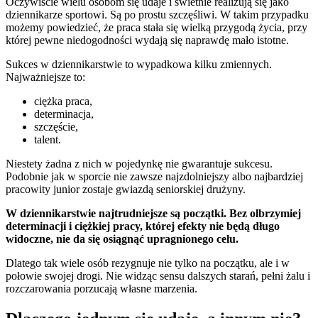
Oczywiście wielu osobom się udaje i świetnie realizują się jako
dziennikarze sportowi. Są po prostu szczęśliwi. W takim przypadku
możemy powiedzieć, że praca stała się wielką przygodą życia, przy
której pewne niedogodności wydają się naprawdę mało istotne.
Sukces w dziennikarstwie to wypadkowa kilku zmiennych.
Najważniejsze to:
ciężka praca,
determinacja,
szczęście,
talent.
Niestety żadna z nich w pojedynkę nie gwarantuje sukcesu.
Podobnie jak w sporcie nie zawsze najzdolniejszy albo najbardziej
pracowity junior zostaje gwiazdą seniorskiej drużyny.
W dziennikarstwie najtrudniejsze są początki. Bez olbrzymiej
determinacji i ciężkiej pracy, której efekty nie będą długo
widoczne, nie da się osiągnąć upragnionego celu.
Dlatego tak wiele osób rezygnuje nie tylko na początku, ale i w
połowie swojej drogi. Nie widząc sensu dalszych starań, pełni żalu i
rozczarowania porzucają własne marzenia.