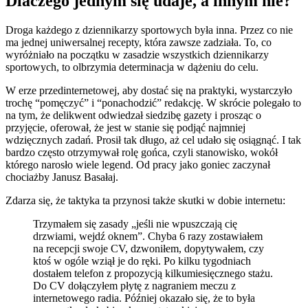
Dlaczego jednym się udaje, a innym nie?
Droga każdego z dziennikarzy sportowych była inna. Przez co nie
ma jednej uniwersalnej recepty, która zawsze zadziała. To, co
wyróżniało na początku w zasadzie wszystkich dziennikarzy
sportowych, to olbrzymia determinacja w dążeniu do celu.
W erze przedinternetowej, aby dostać się na praktyki, wystarczyło
trochę “pomęczyć” i “ponachodzić” redakcję. W skrócie polegało to
na tym, że delikwent odwiedzał siedzibę gazety i prosząc o
przyjęcie, oferował, że jest w stanie się podjąć najmniej
wdzięcznych zadań. Prosił tak długo, aż cel udało się osiągnąć. I tak
bardzo często otrzymywał rolę gońca, czyli stanowisko, wokół
którego narosło wiele legend. Od pracy jako goniec zaczynał
chociażby Janusz Basałaj.
Zdarza się, że taktyka ta przynosi także skutki w dobie internetu:
Trzymałem się zasady „jeśli nie wpuszczają cię
drzwiami, wejdź oknem”. Chyba 6 razy zostawiałem
na recepcji swoje CV, dzwoniłem, dopytywałem, czy
ktoś w ogóle wziął je do ręki. Po kilku tygodniach
dostałem telefon z propozycją kilkumiesięcznego stażu.
Do CV dołączyłem płytę z nagraniem meczu z
internetowego radia. Później okazało się, że to była