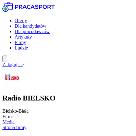
Oferty
Dla kandydatów
Dla pracodawców
Artykuły
Firmy
Ludzie
Zaloguj się
Radio BIELSKO
Bielsko-Biała
Firma
Media
Strona firmy