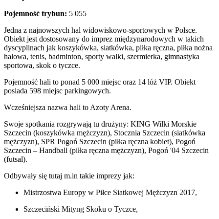
Pojemność trybun:
5 055
Jedna z najnowszych hal widowiskowo-sportowych w Polsce.
Obiekt jest dostosowany do imprez międzynarodowych w takich
dyscyplinach jak koszykówka, siatkówka, piłka ręczna, piłka nożna
halowa, tenis, badminton, sporty walki, szermierka, gimnastyka
sportowa, skok o tyczce.
Pojemność hali to ponad 5 000 miejsc oraz 14 lóż VIP. Obiekt
posiada 598 miejsc parkingowych.
Wcześniejsza nazwa hali to Azoty Arena.
Swoje spotkania rozgrywają tu drużyny: KING Wilki Morskie
Szczecin (koszykówka mężczyzn), Stocznia Szczecin (siatkówka
mężczyzn), SPR Pogoń Szczecin (piłka ręczna kobiet), Pogoń
Szczecin – Handball (piłka ręczna mężczyzn), Pogoń '04 Szczecin
(futsal).
Odbywały się tutaj m.in takie imprezy jak:
Mistrzostwa Europy w Piłce Siatkowej Mężczyzn 2017,
Szczeciński Mityng Skoku o Tyczce,